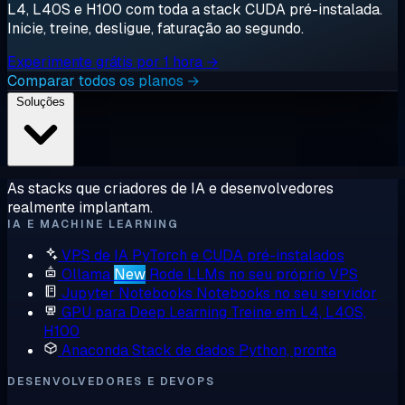
L4, L40S e H100 com toda a stack CUDA pré-instalada.
Inicie, treine, desligue, faturação ao segundo.
Experimente grátis por 1 hora →
Comparar todos os planos →
Soluções
As stacks que criadores de IA e desenvolvedores
realmente implantam.
IA E MACHINE LEARNING
VPS de IA
PyTorch e CUDA pré-instalados
Ollama
New
Rode LLMs no seu próprio VPS
Jupyter Notebooks
Notebooks no seu servidor
GPU para Deep Learning
Treine em L4, L40S,
H100
Anaconda
Stack de dados Python, pronta
DESENVOLVEDORES E DEVOPS