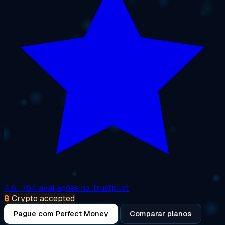
4.6
· 764 avaliações no Trustpilot
₿
Crypto accepted
Pague com Perfect Money
Comparar planos