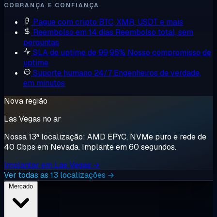
COBRANÇA E CONFIANÇA
Pague com cripto
BTC, XMR, USDT e mais
Reembolso em 14 dias
Reembolso total, sem
perguntas
SLA de uptime de 99,95%
Nosso compromisso de
uptime
Suporte humano 24/7
Engenheiros de verdade,
em minutos
Nova região
Las Vegas no ar
Nossa 13ª localização: AMD EPYC, NVMe puro e rede de
40 Gbps em Nevada. Implante em 60 segundos.
Implantar em Las Vegas →
Ver todas as 13 localizações →
Mercado