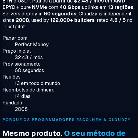
ETH e USDT. Planos a partir de
$2.48 / mês
em
AMD
EPYC
+ pure
NVMe
com
40 Gbps
uplinks em
13 regiões
.
Servers deploy in
60 segundos
. Cloudzy is independent
since
2008
, used by
122,000+ builders
, rated
4.6 / 5
no
Trustpilot.
Pagar com
Perfect Money
Preço inicial
$2.48 / mês
Provisionamento
60 segundos
Regiões
13 em todo o mundo
Reembolso de dinheiro
14 dias
Fundado
2008
PORQUE OS PROGRAMADORES ESCOLHEM A CLOUDZY
Mesmo produto.
O seu método de