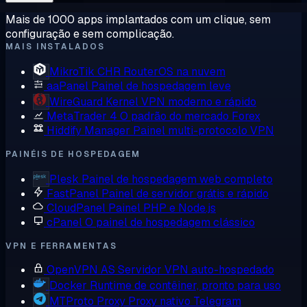
Mais de 1000 apps implantados com um clique, sem
configuração e sem complicação.
MAIS INSTALADOS
MikroTik CHR
RouterOS na nuvem
aaPanel
Painel de hospedagem leve
WireGuard
Kernel VPN moderno e rápido
MetaTrader 4
O padrão do mercado Forex
Hiddify Manager
Painel multi-protocolo VPN
PAINÉIS DE HOSPEDAGEM
Plesk
Painel de hospedagem web completo
FastPanel
Painel de servidor grátis e rápido
CloudPanel
Painel PHP e Node.js
cPanel
O painel de hospedagem clássico
VPN E FERRAMENTAS
OpenVPN AS
Servidor VPN auto-hospedado
Docker
Runtime de contêiner, pronto para uso
MTProto Proxy
Proxy nativo Telegram