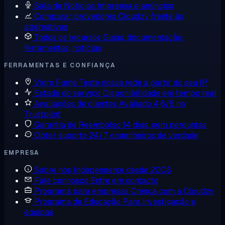
Sala de Notícias
Imprensa e anúncios
Comparar provedores
Cloudzy frente às
alternativas
Todos os recursos
Guias, documentação,
ferramentas, notícias
FERRAMENTAS E CONFIANÇA
Vidro Fumê
Teste nossa rede a partir do seu IP
Estado do serviço
Disponibilidade em tempo real
Avaliações de clientes
Avaliado 4,6/5 no
Trustpilot
Garantia de Reembolso
14 dias, sem perguntas
Obter suporte
24/7, engenheiros de verdade
EMPRESA
Sobre nós
Independente desde 2008
Fale connosco
Entre em contacto
Programa para empresas
Cresça com a Cloudzy
Programa de Educação
Para investigação e
equipas