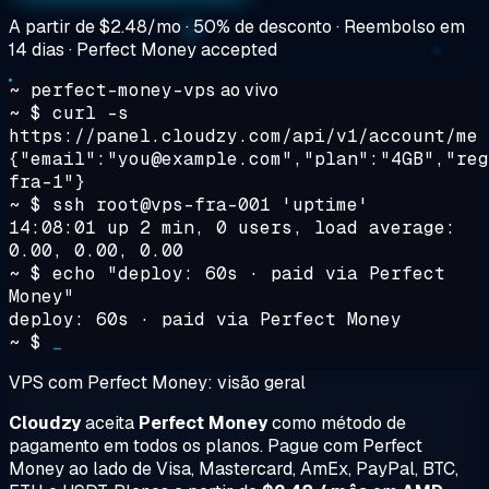
A partir de
$2.48/mo
· 50% de desconto · Reembolso em
14 dias · Perfect Money accepted
~ perfect-money-vps
ao vivo
~ $
curl -s
https://panel.cloudzy.com/api/v1/account/me
{"email":"you@example.com","plan":"4GB","reg
fra-1"}
~ $
ssh root@vps-fra-001 'uptime'
14:08:01 up 2 min, 0 users, load average:
0.00, 0.00, 0.00
~ $
echo "deploy: 60s · paid via Perfect
Money"
deploy: 60s · paid via Perfect Money
~ $
_
VPS com Perfect Money: visão geral
Cloudzy
aceita
Perfect Money
como método de
pagamento em todos os planos. Pague com Perfect
Money ao lado de Visa, Mastercard, AmEx, PayPal, BTC,