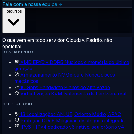
Fale com a nossa equipa →
Recursos
O que vem em todo servidor Cloudzy. Padrão, não
opcional.
DESEMPENHO
AMD EPYC + DDR5
Núcleos e memória de última
geração
Armazenamento NVMe puro
Nunca discos
mecânicos
10 Gbps Bandwidth
Planos de alta vazão
Virtualização KVM
Isolamento de hardware real
REDE GLOBAL
13 Localizações
AN, UE, Oriente Médio, APAC
Proteção DDoS
Mitigação de ataques integrada
IPv6 + IPv4 dedicado
v6 nativo, seu próprio v4