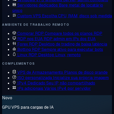
Servidores dedicados
Bare metal de locatário
único
Custom VPS
Escolha CPU, RAM, disco sob medida
AMBIENTE DE TRABALHO REMOTO
Comprar RDP
Compare todos os planos RDP
RDP nos EUA
RDP admin em IPs dos EUA
Forex RDP
Desktop de trading de baixa latência
Botting RDP
Sempre ativo para executar bots
Linux RDP
Desktop Linux, remoto
COMPLEMENTOS
VPS de Armazenamento
Planos de disco grande
ISO personalizada
Inicialize sua própria imagem
IPv4 Dedicado
Seu IP, não compartilhado
IPs adicionais
Vários IPv4 por servidor
Novo
GPU VPS para cargas de IA