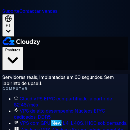
Suporte
Contactar vendas
PT
Produtos
Servidores reais, implantados em 60 segundos. Sem
labirinto de upsell.
COMPUTAR
Cloud VPS
EPYC compartilhado, a partir de
$2,48/mês
VPS de alto desempenho
Núcleos EPYC
dedicados, DDR5
VPS com GPU
New
L4, L40S, H100 sob demanda
Windows VPS
Windows Server, admin completo