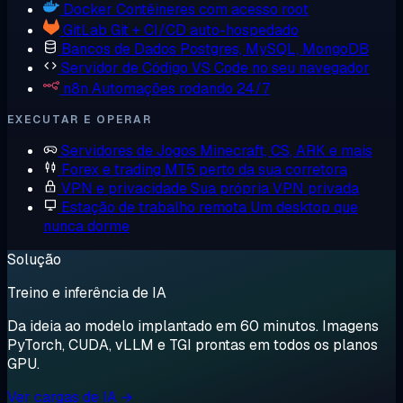
Docker
Contêineres com acesso root
GitLab
Git + CI/CD auto-hospedado
Bancos de Dados
Postgres, MySQL, MongoDB
Servidor de Código
VS Code no seu navegador
n8n
Automações rodando 24/7
EXECUTAR E OPERAR
Servidores de Jogos
Minecraft, CS, ARK e mais
Forex e trading
MT5 perto da sua corretora
VPN e privacidade
Sua própria VPN privada
Estação de trabalho remota
Um desktop que
nunca dorme
Solução
Treino e inferência de IA
Da ideia ao modelo implantado em 60 minutos. Imagens
PyTorch, CUDA, vLLM e TGI prontas em todos os planos
GPU.
Ver cargas de IA →