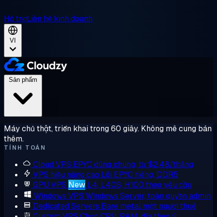
Hỗ trợ
Liên hệ kinh doanh
VI
Sản phẩm
Máy chủ thật, triển khai trong 60 giây. Không mê cung bán
thêm.
TÍNH TOÁN
Cloud VPS
EPYC dùng chung, từ $2,48/tháng
VPS hiệu năng cao
Lõi EPYC riêng, DDR5
GPU VPS
New
L4, L40S, H100 theo yêu cầu
Windows VPS
Windows Server, toàn quyền admin
Dedicated Servers
Bare metal một người thuê
Custom VPS
Chọn CPU, RAM, đĩa theo ý