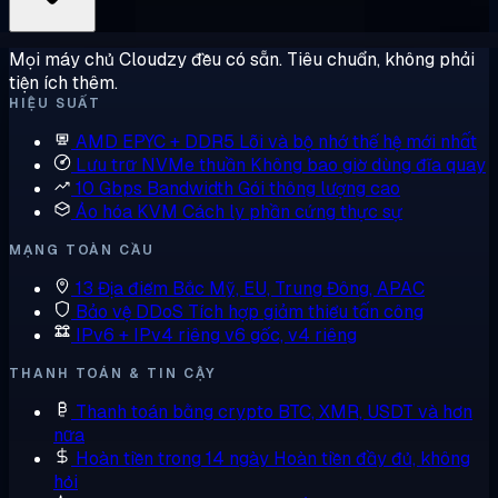
Mọi máy chủ Cloudzy đều có sẵn. Tiêu chuẩn, không phải
tiện ích thêm.
HIỆU SUẤT
AMD EPYC + DDR5
Lõi và bộ nhớ thế hệ mới nhất
Lưu trữ NVMe thuần
Không bao giờ dùng đĩa quay
10 Gbps Bandwidth
Gói thông lượng cao
Ảo hóa KVM
Cách ly phần cứng thực sự
MẠNG TOÀN CẦU
13 Địa điểm
Bắc Mỹ, EU, Trung Đông, APAC
Bảo vệ DDoS
Tích hợp giảm thiểu tấn công
IPv6 + IPv4 riêng
v6 gốc, v4 riêng
THANH TOÁN & TIN CẬY
Thanh toán bằng crypto
BTC, XMR, USDT và hơn
nữa
Hoàn tiền trong 14 ngày
Hoàn tiền đầy đủ, không
hỏi