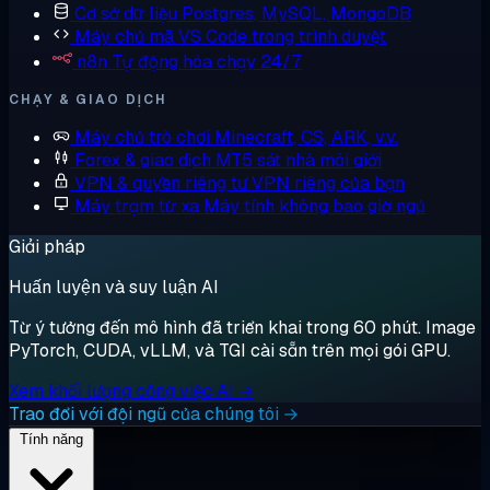
Cơ sở dữ liệu
Postgres, MySQL, MongoDB
Máy chủ mã
VS Code trong trình duyệt
n8n
Tự động hóa chạy 24/7
CHẠY & GIAO DỊCH
Máy chủ trò chơi
Minecraft, CS, ARK, v.v.
Forex & giao dịch
MT5 sát nhà môi giới
VPN & quyền riêng tư
VPN riêng của bạn
Máy trạm từ xa
Máy tính không bao giờ ngủ
Giải pháp
Huấn luyện và suy luận AI
Từ ý tưởng đến mô hình đã triển khai trong 60 phút. Image
PyTorch, CUDA, vLLM, và TGI cài sẵn trên mọi gói GPU.
Xem khối lượng công việc AI →
Trao đổi với đội ngũ của chúng tôi →
Tính năng