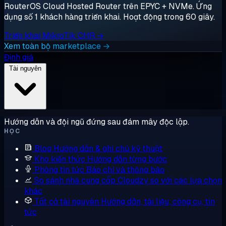
RouterOS Cloud Hosted Router trên EPYC + NVMe. Ứng
dụng số 1 khách hàng triển khai. Hoạt động trong 60 giây.
Triển khai MikroTik CHR →
Xem toàn bộ marketplace →
Định giá
Tài nguyên
Hướng dẫn và đội ngũ đứng sau đám mây độc lập.
HỌC
Blog
Hướng dẫn & ghi chú kỹ thuật
Kho kiến thức
Hướng dẫn từng bước
Phòng tin tức
Báo chí và thông báo
So sánh nhà cung cấp
Cloudzy so với các lựa chọn
khác
Tất cả tài nguyên
Hướng dẫn, tài liệu, công cụ, tin
tức