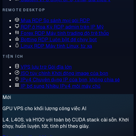
REMOTE DESKTOP
Mua RDP
So sánh mọi gói RDP
RDP ở Hoa Kỳ
RDP admin trên IP Mỹ
Forex RDP
Máy tính trading độ trễ thấp
Botting RDP
Luôn bật để chạy bot
Linux RDP
Máy tính Linux, từ xa
TIỆN ÍCH
VPS lưu trữ
Gói đĩa lớn
ISO tùy chỉnh
Khởi động image của bạn
IPv4 Chuyên dụng
IP của bạn, không chia sẻ
IP bổ sung
Nhiều IPv4 mỗi máy chủ
Mới
GPU VPS cho khối lượng công việc AI
L4, L40S, và H100 với toàn bộ CUDA stack cài sẵn. Khởi
chạy, huấn luyện, tắt, tính phí theo giây.