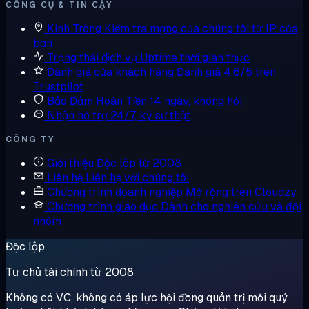
CÔNG CỤ & TIN CẬY
Kính Tròng
Kiểm tra mạng của chúng tôi từ IP của
bạn
Trạng thái dịch vụ
Uptime thời gian thực
Đánh giá của khách hàng
Đánh giá 4,6/5 trên
Trustpilot
Bảo Đảm Hoàn Tiền
14 ngày, không hỏi
Nhận hỗ trợ
24/7, kỹ sư thật
CÔNG TY
Giới thiệu
Độc lập từ 2008
Liên hệ
Liên hệ với chúng tôi
Chương trình doanh nghiệp
Mở rộng trên Cloudzy
Chương trình giáo dục
Dành cho nghiên cứu và đội
nhóm
Độc lập
Tự chủ tài chính từ 2008
Không có VC, không có áp lực hội đồng quản trị mỗi quý