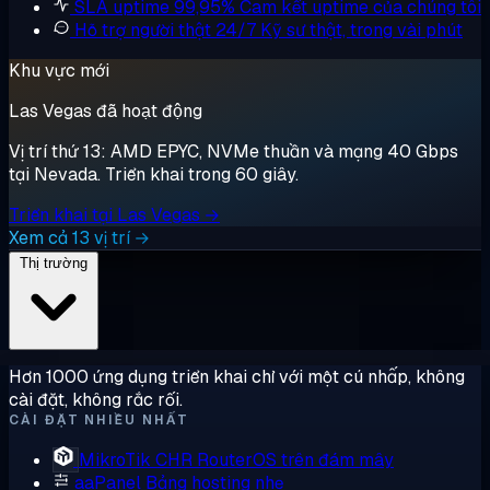
SLA uptime 99,95%
Cam kết uptime của chúng tôi
Hỗ trợ người thật 24/7
Kỹ sư thật, trong vài phút
Khu vực mới
Las Vegas đã hoạt động
Vị trí thứ 13: AMD EPYC, NVMe thuần và mạng 40 Gbps
tại Nevada. Triển khai trong 60 giây.
Triển khai tại Las Vegas →
Xem cả 13 vị trí →
Thị trường
Hơn 1000 ứng dụng triển khai chỉ với một cú nhấp, không
cài đặt, không rắc rối.
CÀI ĐẶT NHIỀU NHẤT
MikroTik CHR
RouterOS trên đám mây
aaPanel
Bảng hosting nhẹ