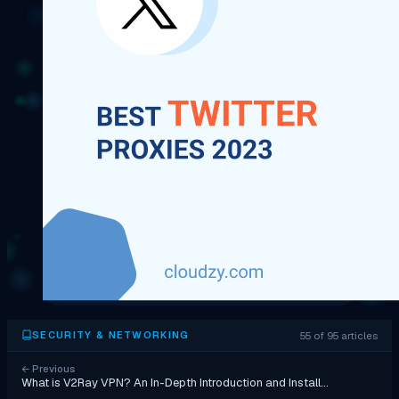
55 of 95 articles
SECURITY & NETWORKING
←
Previous
What is V2Ray VPN? An In-Depth Introduction and Install…