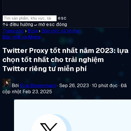
esc
↑↓
điều hướng
↵
mở
esc
đóng
Trang chủ
›
Blog
›
Bảo mật và Mạng
Bảo mật và Mạng
Twitter Proxy tốt nhất năm 2023: lựa
chọn tốt nhất cho trải nghiệm
Twitter riêng tư miễn phí
Bởi
Pius Bodenmann
·
Sep 26, 2023
·
10 phút đọc
·
Đã
cập nhật Feb 23, 2025