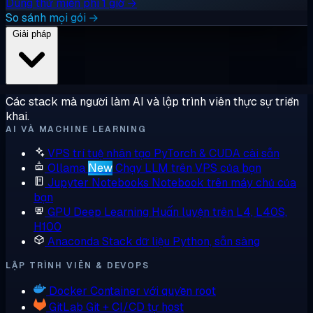
Dùng thử miễn phí 1 giờ →
So sánh mọi gói →
Giải pháp
Các stack mà người làm AI và lập trình viên thực sự triển
khai.
AI VÀ MACHINE LEARNING
VPS trí tuệ nhân tạo
PyTorch & CUDA cài sẵn
Ollama
New
Chạy LLM trên VPS của bạn
Jupyter Notebooks
Notebook trên máy chủ của
bạn
GPU Deep Learning
Huấn luyện trên L4, L40S,
H100
Anaconda
Stack dữ liệu Python, sẵn sàng
LẬP TRÌNH VIÊN & DEVOPS
Docker
Container với quyền root
GitLab
Git + CI/CD tự host