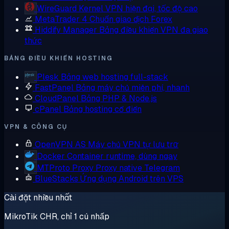
WireGuard
Kernel VPN hiện đại, tốc độ cao
MetaTrader 4
Chuẩn giao dịch Forex
Hiddify Manager
Bảng điều khiển VPN đa giao
thức
BẢNG ĐIỀU KHIỂN HOSTING
Plesk
Bảng web hosting full-stack
FastPanel
Bảng máy chủ miễn phí, nhanh
CloudPanel
Bảng PHP & Node.js
cPanel
Bảng hosting cổ điển
VPN & CÔNG CỤ
OpenVPN AS
Máy chủ VPN tự lưu trữ
Docker
Container runtime, dùng ngay
MTProto Proxy
Proxy native Telegram
BlueStacks
Ứng dụng Android trên VPS
Cài đặt nhiều nhất
MikroTik CHR, chỉ 1 cú nhấp