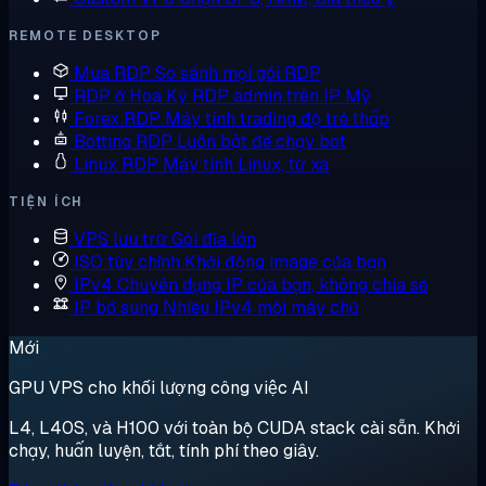
REMOTE DESKTOP
Mua RDP
So sánh mọi gói RDP
RDP ở Hoa Kỳ
RDP admin trên IP Mỹ
Forex RDP
Máy tính trading độ trễ thấp
Botting RDP
Luôn bật để chạy bot
Linux RDP
Máy tính Linux, từ xa
TIỆN ÍCH
VPS lưu trữ
Gói đĩa lớn
ISO tùy chỉnh
Khởi động image của bạn
IPv4 Chuyên dụng
IP của bạn, không chia sẻ
IP bổ sung
Nhiều IPv4 mỗi máy chủ
Mới
GPU VPS cho khối lượng công việc AI
L4, L40S, và H100 với toàn bộ CUDA stack cài sẵn. Khởi
chạy, huấn luyện, tắt, tính phí theo giây.