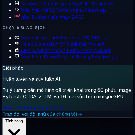
Cơ sở dữ liệu
Postgres, MySQL, MongoDB
Máy chủ mã
VS Code trong trình duyệt
n8n
Tự động hóa chạy 24/7
CHẠY & GIAO DỊCH
Máy chủ trò chơi
Minecraft, CS, ARK, v.v.
Forex & giao dịch
MT5 sát nhà môi giới
VPN & quyền riêng tư
VPN riêng của bạn
Máy trạm từ xa
Máy tính không bao giờ ngủ
Giải pháp
Huấn luyện và suy luận AI
Từ ý tưởng đến mô hình đã triển khai trong 60 phút. Image
PyTorch, CUDA, vLLM, và TGI cài sẵn trên mọi gói GPU.
Xem khối lượng công việc AI →
Trao đổi với đội ngũ của chúng tôi →
Tính năng