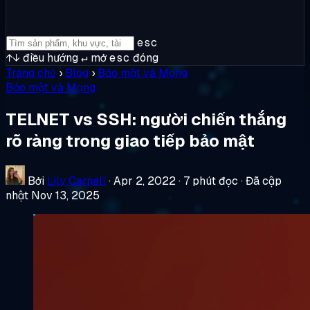
esc
↑↓
điều hướng
↵
mở
esc
đóng
Trang chủ
›
Blog
›
Bảo mật và Mạng
Bảo mật và Mạng
TELNET vs SSH: người chiến thắng
rõ ràng trong giao tiếp bảo mật
Bởi
Lily Carnell
·
Apr 2, 2022
·
7 phút đọc
·
Đã cập
nhật Nov 13, 2025