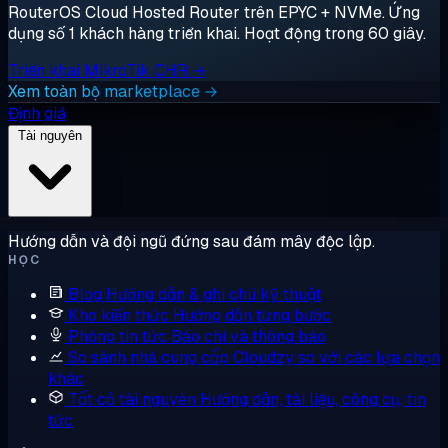
RouterOS Cloud Hosted Router trên EPYC + NVMe. Ứng
dụng số 1 khách hàng triển khai. Hoạt động trong 60 giây.
Triển khai MikroTik CHR →
Xem toàn bộ marketplace →
Định giá
Tài nguyên
Hướng dẫn và đội ngũ đứng sau đám mây độc lập.
HỌC
Blog
Hướng dẫn & ghi chú kỹ thuật
Kho kiến thức
Hướng dẫn từng bước
Phòng tin tức
Báo chí và thông báo
So sánh nhà cung cấp
Cloudzy so với các lựa chọn
khác
Tất cả tài nguyên
Hướng dẫn, tài liệu, công cụ, tin
tức