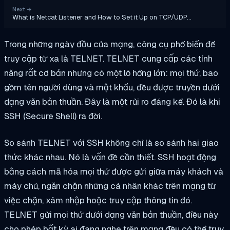
Next
→
What is Netcat Listener and How to Set it Up on TCP/UDP…
Trong những ngày đầu của mạng, công cụ phổ biến để
truy cập từ xa là TELNET. TELNET cung cấp các tính
năng rất cơ bản nhưng có một lỗ hổng lớn: mọi thứ, bao
gồm tên người dùng và mật khẩu, đều được truyền dưới
dạng văn bản thuần. Đây là một rủi ro đáng kể. Đó là khi
SSH (Secure Shell) ra đời.
So sánh TELNET với SSH không chỉ là so sánh hai giao
thức khác nhau. Nó là vấn đề cần thiết. SSH hoạt động
bằng cách mã hóa mọi thứ được gửi giữa máy khách và
máy chủ, ngăn chặn những cá nhân khác trên mạng từ
việc chặn, xâm nhập hoặc truy cập thông tin đó.
TELNET gửi mọi thứ dưới dạng văn bản thuần, điều này
cho phép bất kỳ ai đang nghe trên mạng đều có thể truy