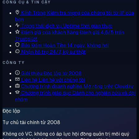
CÔNG CỤ & TIN CẬY
Kính Tròng
Kiểm tra mạng của chúng tôi từ IP của
bạn
Trạng thái dịch vụ
Uptime thời gian thực
Đánh giá của khách hàng
Đánh giá 4,6/5 trên
Trustpilot
Bảo Đảm Hoàn Tiền
14 ngày, không hỏi
Nhận hỗ trợ
24/7, kỹ sư thật
CÔNG TY
Giới thiệu
Độc lập từ 2008
Liên hệ
Liên hệ với chúng tôi
Chương trình doanh nghiệp
Mở rộng trên Cloudzy
Chương trình giáo dục
Dành cho nghiên cứu và đội
nhóm
Độc lập
Tự chủ tài chính từ 2008
Không có VC, không có áp lực hội đồng quản trị mỗi quý