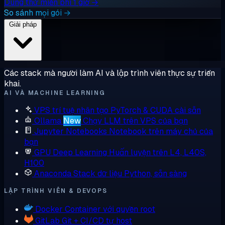
Dùng thử miễn phí 1 giờ →
So sánh mọi gói →
Giải pháp
Các stack mà người làm AI và lập trình viên thực sự triển
khai.
AI VÀ MACHINE LEARNING
VPS trí tuệ nhân tạo
PyTorch & CUDA cài sẵn
Ollama
New
Chạy LLM trên VPS của bạn
Jupyter Notebooks
Notebook trên máy chủ của
bạn
GPU Deep Learning
Huấn luyện trên L4, L40S,
H100
Anaconda
Stack dữ liệu Python, sẵn sàng
LẬP TRÌNH VIÊN & DEVOPS
Docker
Container với quyền root
GitLab
Git + CI/CD tự host