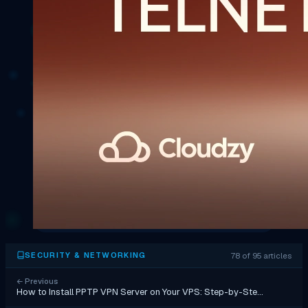
78 of 95 articles
SECURITY & NETWORKING
←
Previous
How to Install PPTP VPN Server on Your VPS: Step-by-Ste…