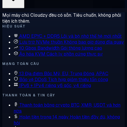
Mọi máy chủ Cloudzy đều có sẵn. Tiêu chuẩn, không phải
tiện ích thêm.
HIỆU SUẤT
AMD EPYC + DDR5
Lõi và bộ nhớ thế hệ mới nhất
Lưu trữ NVMe thuần
Không bao giờ dùng đĩa quay
10 Gbps Bandwidth
Gói thông lượng cao
Ảo hóa KVM
Cách ly phần cứng thực sự
MẠNG TOÀN CẦU
13 Địa điểm
Bắc Mỹ, EU, Trung Đông, APAC
Bảo vệ DDoS
Tích hợp giảm thiểu tấn công
IPv6 + IPv4 riêng
v6 gốc, v4 riêng
THANH TOÁN & TIN CẬY
Thanh toán bằng crypto
BTC, XMR, USDT và hơn
nữa
Hoàn tiền trong 14 ngày
Hoàn tiền đầy đủ, không
hỏi