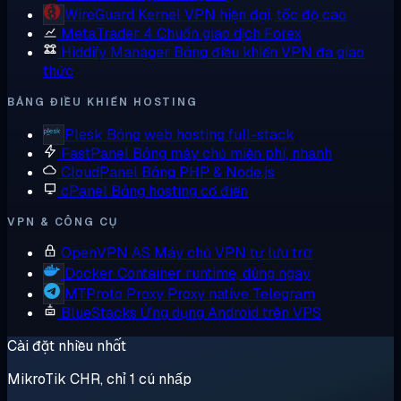
WireGuard
Kernel VPN hiện đại, tốc độ cao
MetaTrader 4
Chuẩn giao dịch Forex
Hiddify Manager
Bảng điều khiển VPN đa giao
thức
BẢNG ĐIỀU KHIỂN HOSTING
Plesk
Bảng web hosting full-stack
FastPanel
Bảng máy chủ miễn phí, nhanh
CloudPanel
Bảng PHP & Node.js
cPanel
Bảng hosting cổ điển
VPN & CÔNG CỤ
OpenVPN AS
Máy chủ VPN tự lưu trữ
Docker
Container runtime, dùng ngay
MTProto Proxy
Proxy native Telegram
BlueStacks
Ứng dụng Android trên VPS
Cài đặt nhiều nhất
MikroTik CHR, chỉ 1 cú nhấp