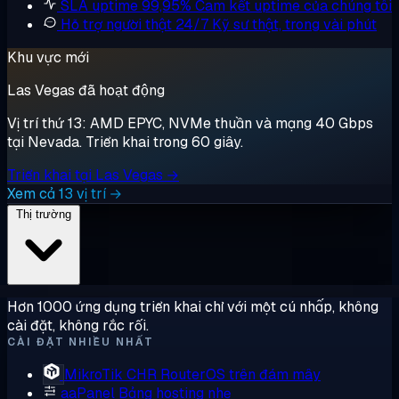
SLA uptime 99,95%
Cam kết uptime của chúng tôi
Hỗ trợ người thật 24/7
Kỹ sư thật, trong vài phút
Khu vực mới
Las Vegas đã hoạt động
Vị trí thứ 13: AMD EPYC, NVMe thuần và mạng 40 Gbps
tại Nevada. Triển khai trong 60 giây.
Triển khai tại Las Vegas →
Xem cả 13 vị trí →
Thị trường
Hơn 1000 ứng dụng triển khai chỉ với một cú nhấp, không
cài đặt, không rắc rối.
CÀI ĐẶT NHIỀU NHẤT
MikroTik CHR
RouterOS trên đám mây
aaPanel
Bảng hosting nhẹ