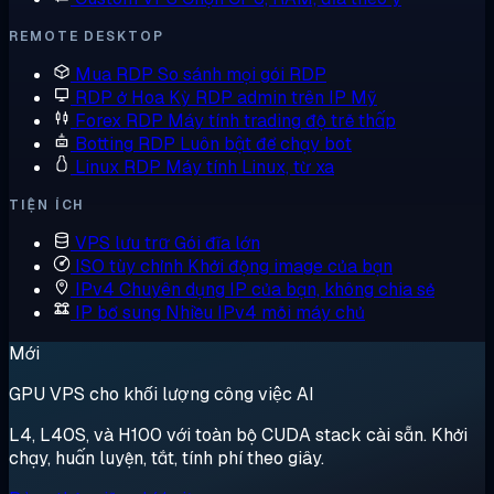
REMOTE DESKTOP
Mua RDP
So sánh mọi gói RDP
RDP ở Hoa Kỳ
RDP admin trên IP Mỹ
Forex RDP
Máy tính trading độ trễ thấp
Botting RDP
Luôn bật để chạy bot
Linux RDP
Máy tính Linux, từ xa
TIỆN ÍCH
VPS lưu trữ
Gói đĩa lớn
ISO tùy chỉnh
Khởi động image của bạn
IPv4 Chuyên dụng
IP của bạn, không chia sẻ
IP bổ sung
Nhiều IPv4 mỗi máy chủ
Mới
GPU VPS cho khối lượng công việc AI
L4, L40S, và H100 với toàn bộ CUDA stack cài sẵn. Khởi
chạy, huấn luyện, tắt, tính phí theo giây.