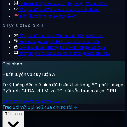
Cơ sở dữ liệu
Postgres, MySQL, MongoDB
Máy chủ mã
VS Code trong trình duyệt
n8n
Tự động hóa chạy 24/7
CHẠY & GIAO DỊCH
Máy chủ trò chơi
Minecraft, CS, ARK, v.v.
Forex & giao dịch
MT5 sát nhà môi giới
VPN & quyền riêng tư
VPN riêng của bạn
Máy trạm từ xa
Máy tính không bao giờ ngủ
Giải pháp
Huấn luyện và suy luận AI
Từ ý tưởng đến mô hình đã triển khai trong 60 phút. Image
PyTorch, CUDA, vLLM, và TGI cài sẵn trên mọi gói GPU.
Xem khối lượng công việc AI →
Trao đổi với đội ngũ của chúng tôi →
Tính năng