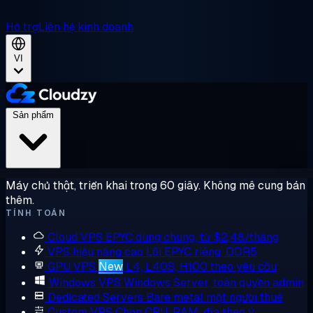
Hỗ trợ
Liên hệ kinh doanh
VI
Sản phẩm
Máy chủ thật, triển khai trong 60 giây. Không mê cung bán
thêm.
TÍNH TOÁN
Cloud VPS
EPYC dùng chung, từ $2,48/tháng
VPS hiệu năng cao
Lõi EPYC riêng, DDR5
GPU VPS
New
L4, L40S, H100 theo yêu cầu
Windows VPS
Windows Server, toàn quyền admin
Dedicated Servers
Bare metal một người thuê
Custom VPS
Chọn CPU, RAM, đĩa theo ý