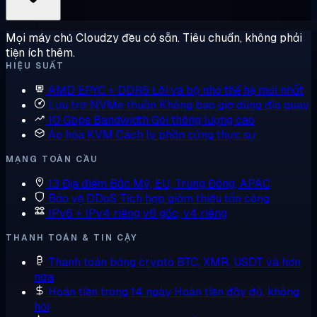
Mọi máy chủ Cloudzy đều có sẵn. Tiêu chuẩn, không phải
tiện ích thêm.
HIỆU SUẤT
AMD EPYC + DDR5
Lõi và bộ nhớ thế hệ mới nhất
Lưu trữ NVMe thuần
Không bao giờ dùng đĩa quay
10 Gbps Bandwidth
Gói thông lượng cao
Ảo hóa KVM
Cách ly phần cứng thực sự
MẠNG TOÀN CẦU
13 Địa điểm
Bắc Mỹ, EU, Trung Đông, APAC
Bảo vệ DDoS
Tích hợp giảm thiểu tấn công
IPv6 + IPv4 riêng
v6 gốc, v4 riêng
THANH TOÁN & TIN CẬY
Thanh toán bằng crypto
BTC, XMR, USDT và hơn
nữa
Hoàn tiền trong 14 ngày
Hoàn tiền đầy đủ, không
hỏi