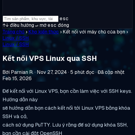
esc
↑↓
điều hướng
↵
mở
esc
đóng
Trang chủ
›
Kho kiến thức
›
Kết nối với máy chủ của bạn
›
Linux / SSH
Linux / SSH
Kết nối VPS Linux qua SSH
Bởi Parnian R.
·
Nov 27, 2024
·
5 phút đọc
·
Đã cập nhật
Feb 15, 2026
Để kết nối với Linux VPS, bạn cần làm việc với SSH keys.
Hướng dẫn này
sẽ hướng dẫn bạn cách kết nối tới Linux VPS bằng khóa
SSH và cả,
cách sử dụng PuTTY. Lưu ý rằng để sử dụng khóa SSH,
bạn cần cài đặt OpenSSH