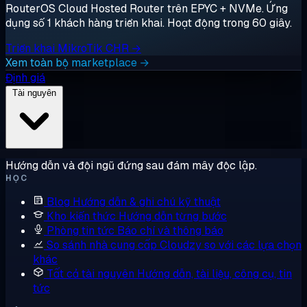
RouterOS Cloud Hosted Router trên EPYC + NVMe. Ứng
dụng số 1 khách hàng triển khai. Hoạt động trong 60 giây.
Triển khai MikroTik CHR →
Xem toàn bộ marketplace →
Định giá
Tài nguyên
Hướng dẫn và đội ngũ đứng sau đám mây độc lập.
HỌC
Blog
Hướng dẫn & ghi chú kỹ thuật
Kho kiến thức
Hướng dẫn từng bước
Phòng tin tức
Báo chí và thông báo
So sánh nhà cung cấp
Cloudzy so với các lựa chọn
khác
Tất cả tài nguyên
Hướng dẫn, tài liệu, công cụ, tin
tức