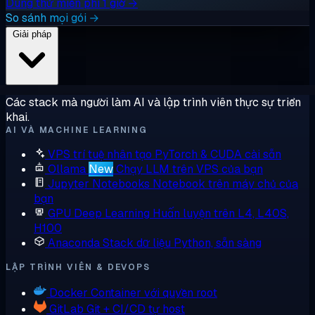
Dùng thử miễn phí 1 giờ →
So sánh mọi gói →
Giải pháp
Các stack mà người làm AI và lập trình viên thực sự triển
khai.
AI VÀ MACHINE LEARNING
VPS trí tuệ nhân tạo
PyTorch & CUDA cài sẵn
Ollama
New
Chạy LLM trên VPS của bạn
Jupyter Notebooks
Notebook trên máy chủ của
bạn
GPU Deep Learning
Huấn luyện trên L4, L40S,
H100
Anaconda
Stack dữ liệu Python, sẵn sàng
LẬP TRÌNH VIÊN & DEVOPS
Docker
Container với quyền root
GitLab
Git + CI/CD tự host