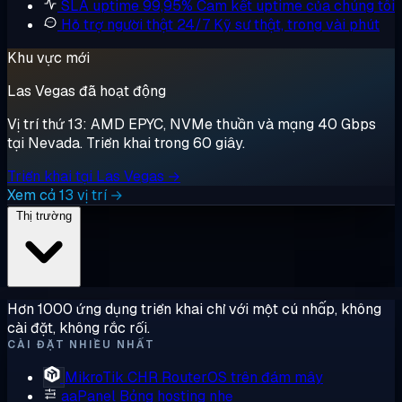
SLA uptime 99,95%
Cam kết uptime của chúng tôi
Hỗ trợ người thật 24/7
Kỹ sư thật, trong vài phút
Khu vực mới
Las Vegas đã hoạt động
Vị trí thứ 13: AMD EPYC, NVMe thuần và mạng 40 Gbps
tại Nevada. Triển khai trong 60 giây.
Triển khai tại Las Vegas →
Xem cả 13 vị trí →
Thị trường
Hơn 1000 ứng dụng triển khai chỉ với một cú nhấp, không
cài đặt, không rắc rối.
CÀI ĐẶT NHIỀU NHẤT
MikroTik CHR
RouterOS trên đám mây
aaPanel
Bảng hosting nhẹ