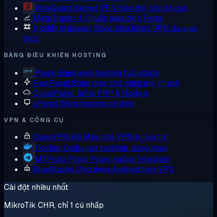
WireGuard
Kernel VPN hiện đại, tốc độ cao
MetaTrader 4
Chuẩn giao dịch Forex
Hiddify Manager
Bảng điều khiển VPN đa giao
thức
BẢNG ĐIỀU KHIỂN HOSTING
Plesk
Bảng web hosting full-stack
FastPanel
Bảng máy chủ miễn phí, nhanh
CloudPanel
Bảng PHP & Node.js
cPanel
Bảng hosting cổ điển
VPN & CÔNG CỤ
OpenVPN AS
Máy chủ VPN tự lưu trữ
Docker
Container runtime, dùng ngay
MTProto Proxy
Proxy native Telegram
BlueStacks
Ứng dụng Android trên VPS
Cài đặt nhiều nhất
MikroTik CHR, chỉ 1 cú nhấp