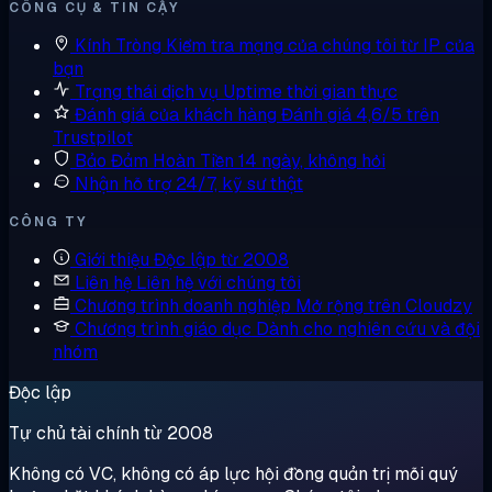
CÔNG CỤ & TIN CẬY
Kính Tròng
Kiểm tra mạng của chúng tôi từ IP của
bạn
Trạng thái dịch vụ
Uptime thời gian thực
Đánh giá của khách hàng
Đánh giá 4,6/5 trên
Trustpilot
Bảo Đảm Hoàn Tiền
14 ngày, không hỏi
Nhận hỗ trợ
24/7, kỹ sư thật
CÔNG TY
Giới thiệu
Độc lập từ 2008
Liên hệ
Liên hệ với chúng tôi
Chương trình doanh nghiệp
Mở rộng trên Cloudzy
Chương trình giáo dục
Dành cho nghiên cứu và đội
nhóm
Độc lập
Tự chủ tài chính từ 2008
Không có VC, không có áp lực hội đồng quản trị mỗi quý