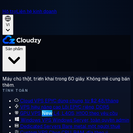
Hỗ trợ
Liên hệ kinh doanh
VI
Sản phẩm
Máy chủ thật, triển khai trong 60 giây. Không mê cung bán
thêm.
TÍNH TOÁN
Cloud VPS
EPYC dùng chung, từ $2,48/tháng
VPS hiệu năng cao
Lõi EPYC riêng, DDR5
GPU VPS
New
L4, L40S, H100 theo yêu cầu
Windows VPS
Windows Server, toàn quyền admin
Dedicated Servers
Bare metal một người thuê
Custom VPS
Chọn CPU, RAM, đĩa theo ý