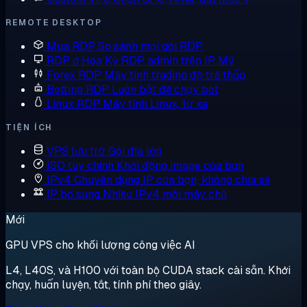
REMOTE DESKTOP
Mua RDP
So sánh mọi gói RDP
RDP ở Hoa Kỳ
RDP admin trên IP Mỹ
Forex RDP
Máy tính trading độ trễ thấp
Botting RDP
Luôn bật để chạy bot
Linux RDP
Máy tính Linux, từ xa
TIỆN ÍCH
VPS lưu trữ
Gói đĩa lớn
ISO tùy chỉnh
Khởi động image của bạn
IPv4 Chuyên dụng
IP của bạn, không chia sẻ
IP bổ sung
Nhiều IPv4 mỗi máy chủ
Mới
GPU VPS cho khối lượng công việc AI
L4, L40S, và H100 với toàn bộ CUDA stack cài sẵn. Khởi
chạy, huấn luyện, tắt, tính phí theo giây.