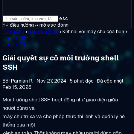
esc
↑↓
điều hướng
↵
mở
esc
đóng
Trang chủ
›
Kho kiến thức
›
Kết nối với máy chủ của bạn
›
Linux / SSH
Linux / SSH
Giải quyết sự cố môi trường shell
SSH
Bởi Parnian R.
·
Nov 27, 2024
·
5 phút đọc
·
Đã cập nhật
Feb 15, 2026
Môi trường shell SSH hoạt động như giao diện giữa
người dùng và
máy chủ từ xa và cho phép thực thi lệnh và quản lý hệ
thống qua một
kênh an toàn. Thật không may, nhiều người dùng gặp