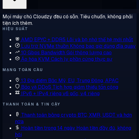
Mọi máy chủ Cloudzy đều có sẵn. Tiêu chuẩn, không phải
tiện ích thêm.
HIỆU SUẤT
AMD EPYC + DDR5
Lõi và bộ nhớ thế hệ mới nhất
Lưu trữ NVMe thuần
Không bao giờ dùng đĩa quay
10 Gbps Bandwidth
Gói thông lượng cao
Ảo hóa KVM
Cách ly phần cứng thực sự
MẠNG TOÀN CẦU
13 Địa điểm
Bắc Mỹ, EU, Trung Đông, APAC
Bảo vệ DDoS
Tích hợp giảm thiểu tấn công
IPv6 + IPv4 riêng
v6 gốc, v4 riêng
THANH TOÁN & TIN CẬY
Thanh toán bằng crypto
BTC, XMR, USDT và hơn
nữa
Hoàn tiền trong 14 ngày
Hoàn tiền đầy đủ, không
hỏi