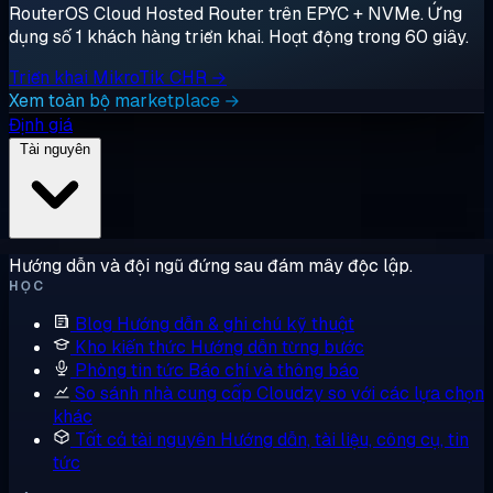
RouterOS Cloud Hosted Router trên EPYC + NVMe. Ứng
dụng số 1 khách hàng triển khai. Hoạt động trong 60 giây.
Triển khai MikroTik CHR →
Xem toàn bộ marketplace →
Định giá
Tài nguyên
Hướng dẫn và đội ngũ đứng sau đám mây độc lập.
HỌC
Blog
Hướng dẫn & ghi chú kỹ thuật
Kho kiến thức
Hướng dẫn từng bước
Phòng tin tức
Báo chí và thông báo
So sánh nhà cung cấp
Cloudzy so với các lựa chọn
khác
Tất cả tài nguyên
Hướng dẫn, tài liệu, công cụ, tin
tức