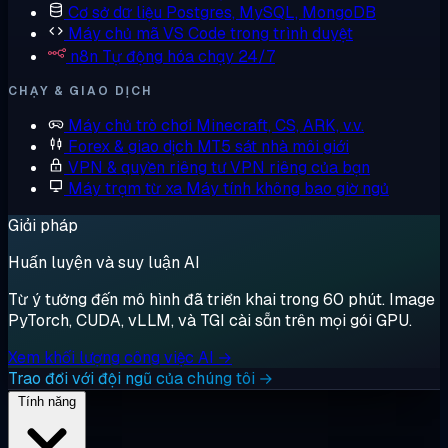
Cơ sở dữ liệu
Postgres, MySQL, MongoDB
Máy chủ mã
VS Code trong trình duyệt
n8n
Tự động hóa chạy 24/7
CHẠY & GIAO DỊCH
Máy chủ trò chơi
Minecraft, CS, ARK, v.v.
Forex & giao dịch
MT5 sát nhà môi giới
VPN & quyền riêng tư
VPN riêng của bạn
Máy trạm từ xa
Máy tính không bao giờ ngủ
Giải pháp
Huấn luyện và suy luận AI
Từ ý tưởng đến mô hình đã triển khai trong 60 phút. Image
PyTorch, CUDA, vLLM, và TGI cài sẵn trên mọi gói GPU.
Xem khối lượng công việc AI →
Trao đổi với đội ngũ của chúng tôi →
Tính năng