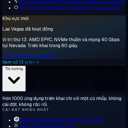
SLA uptime 99,95%
Cam kết uptime của chúng tôi
Hỗ trợ người thật 24/7
Kỹ sư thật, trong vài phút
Khu vực mới
Las Vegas đã hoạt động
Vị trí thứ 13: AMD EPYC, NVMe thuần và mạng 40 Gbps
tại Nevada. Triển khai trong 60 giây.
Triển khai tại Las Vegas →
Xem cả 13 vị trí →
Thị trường
Hơn 1000 ứng dụng triển khai chỉ với một cú nhấp, không
cài đặt, không rắc rối.
CÀI ĐẶT NHIỀU NHẤT
MikroTik CHR
RouterOS trên đám mây
aaPanel
Bảng hosting nhẹ