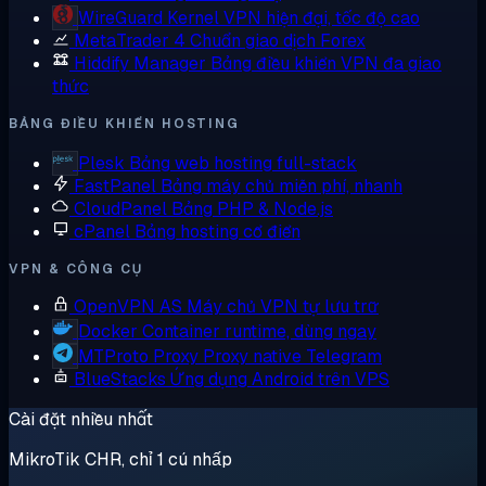
WireGuard
Kernel VPN hiện đại, tốc độ cao
MetaTrader 4
Chuẩn giao dịch Forex
Hiddify Manager
Bảng điều khiển VPN đa giao
thức
BẢNG ĐIỀU KHIỂN HOSTING
Plesk
Bảng web hosting full-stack
FastPanel
Bảng máy chủ miễn phí, nhanh
CloudPanel
Bảng PHP & Node.js
cPanel
Bảng hosting cổ điển
VPN & CÔNG CỤ
OpenVPN AS
Máy chủ VPN tự lưu trữ
Docker
Container runtime, dùng ngay
MTProto Proxy
Proxy native Telegram
BlueStacks
Ứng dụng Android trên VPS
Cài đặt nhiều nhất
MikroTik CHR, chỉ 1 cú nhấp