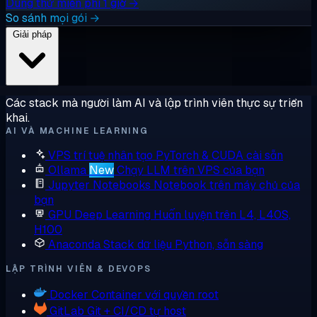
Dùng thử miễn phí 1 giờ →
So sánh mọi gói →
Giải pháp
Các stack mà người làm AI và lập trình viên thực sự triển
khai.
AI VÀ MACHINE LEARNING
VPS trí tuệ nhân tạo
PyTorch & CUDA cài sẵn
Ollama
New
Chạy LLM trên VPS của bạn
Jupyter Notebooks
Notebook trên máy chủ của
bạn
GPU Deep Learning
Huấn luyện trên L4, L40S,
H100
Anaconda
Stack dữ liệu Python, sẵn sàng
LẬP TRÌNH VIÊN & DEVOPS
Docker
Container với quyền root
GitLab
Git + CI/CD tự host