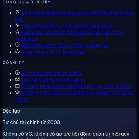
CÔNG CỤ & TIN CẬY
Kính Tròng
Kiểm tra mạng của chúng tôi từ IP của
bạn
Trạng thái dịch vụ
Uptime thời gian thực
Đánh giá của khách hàng
Đánh giá 4,6/5 trên
Trustpilot
Bảo Đảm Hoàn Tiền
14 ngày, không hỏi
Nhận hỗ trợ
24/7, kỹ sư thật
CÔNG TY
Giới thiệu
Độc lập từ 2008
Liên hệ
Liên hệ với chúng tôi
Chương trình doanh nghiệp
Mở rộng trên Cloudzy
Chương trình giáo dục
Dành cho nghiên cứu và đội
nhóm
Độc lập
Tự chủ tài chính từ 2008
Không có VC, không có áp lực hội đồng quản trị mỗi quý