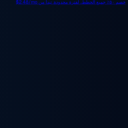
خصم ٥٠٪
جميع الخطط، لفترة محدودة. تبدأ من
$2.48/mo