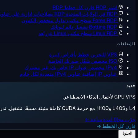
اشترِ RDP
قارن كل خطط RDP
RDP في الولايات المتحدة
RDP بصلاحيات إدارية على عناوين IP أمريكية
Forex RDP
سطح مكتب تداول منخفض الكمون
Botting RDP
تشغيل دائم لبوتاتك
Linux RDP
سطح مكتب Linux عن بُعد
الإضافات
VPS للتخزين
خطط بأقراص كبيرة
ISO مخصص
شغّل صورتك الخاصة
IPv4 مخصص
عنوان IP خاص بك، غير مشترك
عناوين IP إضافية
عناوين IPv4 متعددة لكل خادم
جديد
GPU VPS لأحمال الذكاء الاصطناعي
L4 وL40S وH100 مع حزمة CUDA كاملة مثبتة مسبقًا. تشغيل، تدريب، إيقاف، فوترة بالثانية.
جرّب مجانًا لمدة ساعة ←
قارن كل الخطط →
الحلول