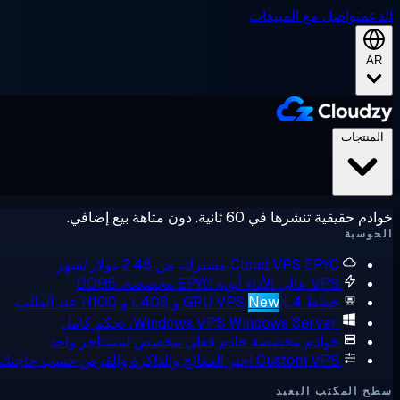
الدعم
تواصل مع المبيعات
AR
المنتجات
خوادم حقيقية تنشرها في 60 ثانية. دون متاهة بيع إضافي.
الحوسبة
EPYC مشترك، من 2.48 دولار/شهر
Cloud VPS
VPS عالي الأداء
أنوية EPYC مخصصة، DDR5
خطط GPU VPS
L4 و L40S و H100 عند الطلب
New
Windows Server، تحكم كامل
Windows VPS
خوادم مخصصة
خادم فعلي مخصص لمستأجر واحد
Custom VPS
اختر المعالج والذاكرة والقرص حسب حاجتك
سطح المكتب البعيد