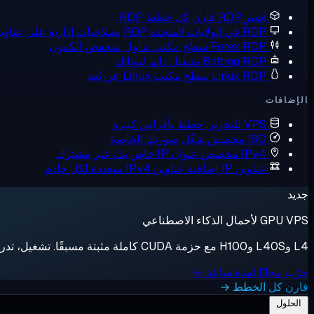
اشترِ RDP
قارن كل خطط RDP
RDP في الولايات المتحدة
RDP بصلاحيات إدارية على عناوين IP أمريكية
Forex RDP
سطح مكتب تداول منخفض الكمون
Botting RDP
تشغيل دائم لبوتاتك
Linux RDP
سطح مكتب Linux عن بُعد
الإضافات
VPS للتخزين
خطط بأقراص كبيرة
ISO مخصص
شغّل صورتك الخاصة
IPv4 مخصص
عنوان IP خاص بك، غير مشترك
عناوين IP إضافية
عناوين IPv4 متعددة لكل خادم
جديد
GPU VPS لأحمال الذكاء الاصطناعي
L4 وL40S وH100 مع حزمة CUDA كاملة مثبتة مسبقًا. تشغيل، تدريب، إيقاف، فوترة بالثانية.
جرّب مجانًا لمدة ساعة ←
قارن كل الخطط →
الحلول