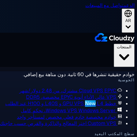
الدعم
تواصل مع المبيعات
AR
المنتجات
خوادم حقيقية تنشرها في 60 ثانية. دون متاهة بيع إضافي.
الحوسبة
EPYC مشترك، من 2.48 دولار/شهر
Cloud VPS
VPS عالي الأداء
أنوية EPYC مخصصة، DDR5
خطط GPU VPS
L4 و L40S و H100 عند الطلب
New
Windows Server، تحكم كامل
Windows VPS
خوادم مخصصة
خادم فعلي مخصص لمستأجر واحد
Custom VPS
اختر المعالج والذاكرة والقرص حسب حاجتك
سطح المكتب البعيد