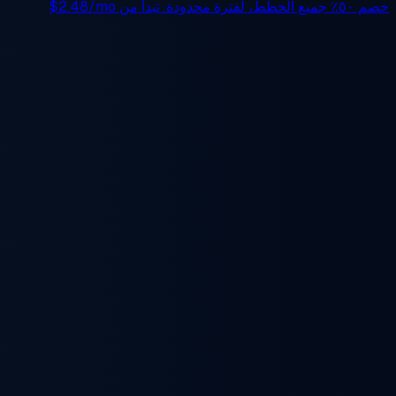
خصم ٥٠٪
جميع الخطط، لفترة محدودة. تبدأ من
$2.48/mo