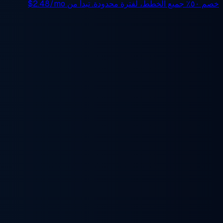
خصم ٥٠٪
جميع الخطط، لفترة محدودة. تبدأ من
$2.48/mo