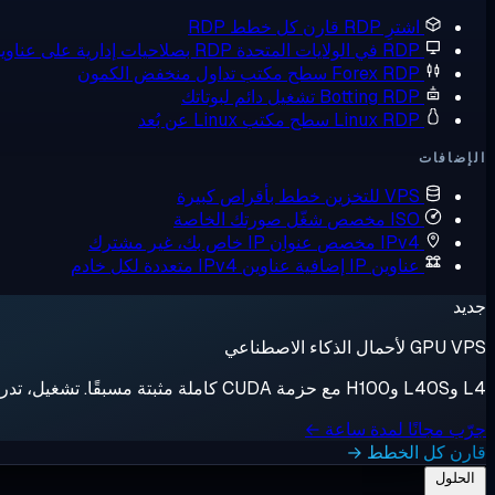
اشترِ RDP
قارن كل خطط RDP
RDP في الولايات المتحدة
RDP بصلاحيات إدارية على عناوين IP أمريكية
Forex RDP
سطح مكتب تداول منخفض الكمون
Botting RDP
تشغيل دائم لبوتاتك
Linux RDP
سطح مكتب Linux عن بُعد
الإضافات
VPS للتخزين
خطط بأقراص كبيرة
ISO مخصص
شغّل صورتك الخاصة
IPv4 مخصص
عنوان IP خاص بك، غير مشترك
عناوين IP إضافية
عناوين IPv4 متعددة لكل خادم
جديد
GPU VPS لأحمال الذكاء الاصطناعي
L4 وL40S وH100 مع حزمة CUDA كاملة مثبتة مسبقًا. تشغيل، تدريب، إيقاف، فوترة بالثانية.
جرّب مجانًا لمدة ساعة ←
قارن كل الخطط →
الحلول