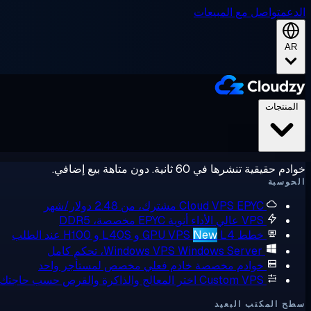
الدعم
تواصل مع المبيعات
AR
المنتجات
خوادم حقيقية تنشرها في 60 ثانية. دون متاهة بيع إضافي.
الحوسبة
EPYC مشترك، من 2.48 دولار/شهر
Cloud VPS
VPS عالي الأداء
أنوية EPYC مخصصة، DDR5
خطط GPU VPS
L4 و L40S و H100 عند الطلب
New
Windows Server، تحكم كامل
Windows VPS
خوادم مخصصة
خادم فعلي مخصص لمستأجر واحد
Custom VPS
اختر المعالج والذاكرة والقرص حسب حاجتك
سطح المكتب البعيد