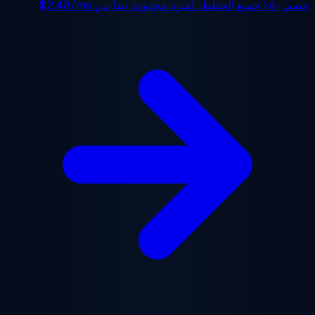
 ٥٠٪
جميع الخطط، لفترة محدودة. تبدأ من
$2.48/mo