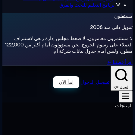
برنامج التعليم
للبحث والفرق
تقلون
ل ذاتي منذ 2008
مستثمرون مغامرون، لا ضغط مجلس إدارة ربعي لاستنزاف
العملاء على رسوم الخروج. نحن مسؤولون أمام أكثر من 122,000
ر، وليس أمام جدول بيانات شركة أم.
أ قصتنا ←
تسجيل الدخول
ابدأ الآن
⌘K
لبحث
نتجات