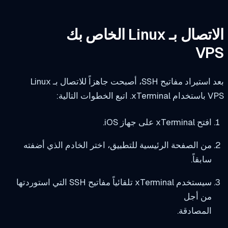
صال بـ Linux الخاص بك
VP
يراد مفاتيح SSH، أصبحت جاهزاً للاتصال بـ Linux
 اتبع الخطوات التالية:
افتح xTerminal على جهاز iOS.
من الصفحة الرئيسية للتطبيق، اختر الخادم الذي أضفته
سابقاً.
سيستخدم xTerminal تلقائياً مفاتيح SSH التي استوردتها
من أجل
المصادقة.