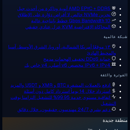
AMD EPYC + DDR5
أنوية وذاكرة من أحدث جيل
تخزين NVMe خالص
لا أقراص دوّارة على الإطلاق
10 Gbps Bandwidth
خطط بإنتاجية عالية
المحاكاة الافتراضية KVM
عزل عتادي حقيقي
ة عالمية
١٣ موقعًا
أمريكا الشمالية، أوروبا، الشرق الأوسط، آسيا
والمحيط الهادئ
حماية DDoS
تخفيف الهجمات مدمج
IPv6 + IPv4 مخصص
v6 أصلي، v4 خاص بك
وترة والثقة
ادفع بالعملات المشفرة
BTC و XMR و USDT والمزيد
استرداد خلال 14 يوماً
استرداد كامل دون أسئلة
اتفاقية مستوى خدمة 99.95% للتشغيل
التزامنا بوقت
التشغيل
دعم بشري 24/7
مهندسون حقيقيون، خلال دقائق
قة جديدة