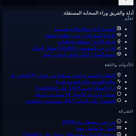
ة والفريق وراء السحابة المستقلة.
ّم
المدونة
أدلة وملاحظات هندسية
قاعدة المعرفة
دروس خطوة بخطوة
غرفة الأخبار
صحافة وإعلانات
قارن بين المضيفين
Cloudzy مقابل البدائل
جميع الموارد
أدلّة، وثائق، أدوات، أخبار
دوات والثقة
النظارة السحرية
اختبر شبكتنا من عنوان IP الخاص بك
حالة الخدمة
حالة الخدمة فوريًا
آراء العملاء
تقييم 4.6/5 على Trustpilot
ضمان استرداد الأموال
14 يوماً دون أسئلة
الحصول على الدعم
24/7، مهندسون حقيقيون
شركة
من نحن
مستقل منذ 2008
اتصل بنا
تواصل معنا
برنامج الأعمال
وسّع نطاق عملك على Cloudzy