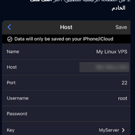
الخادم
.