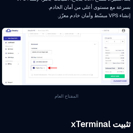
عة مع مستوى أعلى من أمان الخادم.
ّط وأمان خادم معزّز.
المفتاح العام
ت xTerminal