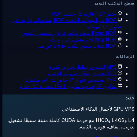
 المكتب البعيد
اشترِ RDP
قارن كل خطط RDP
RDP في الولايات المتحدة
RDP بصلاحيات إدارية على
عناوين IP أمريكية
Forex RDP
سطح مكتب تداول منخفض الكمون
Botting RDP
تشغيل دائم لبوتاتك
Linux RDP
سطح مكتب Linux عن بُعد
ضافات
VPS للتخزين
خطط بأقراص كبيرة
ISO مخصص
شغّل صورتك الخاصة
IPv4 مخصص
عنوان IP خاص بك، غير مشترك
عناوين IP إضافية
عناوين IPv4 متعددة لكل خادم
د
لأحمال الذكاء الاصطناعي
L4 وL40S وH100 مع حزمة CUDA كاملة مثبتة مسبقًا. تشغيل،
يب، إيقاف، فوترة بالثانية.