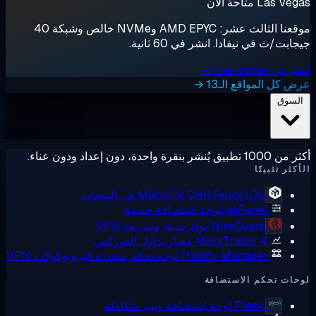
Las  متاحة الآن
موقعنا الثالث عشر: AMD EPYC وNVMe خالص وشبكة 40
ابت/ث في نيفادا. انشر في 60 ثانية.
ي Las Vegas →
 كل المواقع الـ13 →
لسوق
ق يُنشر بنقرة واحدة، دون إعداد ودون عناء.
كثر تثبيتًا
RouterOS في السحابة
MikroTik CHR
aaPanel
لوحة استضافة خفيفة
WireGuard
نواة حديثة وسريعة VPN
MetaTrader 4
معيار تداول الفوركس
Hiddify Manager
لوحة تحكم متعددة البروتوكولات VPN
ات تحكم الاستضافة
Plesk
لوحة استضافة ويب متكاملة