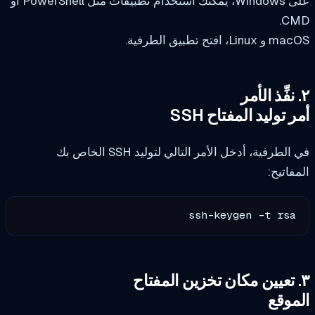
على Windows، يمكنك استخدام تطبيقات مثل PowerShell أو
CM
Lin، افتح تطبيق الطرفية.
 توليد المفتاح SSH
لطرفية، أدخل الأمر التالي لتوليد SSH الخاص بك
فاتيح:
ssh-keygen -t rsa
موقع