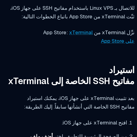
Linux V باستخدام مفاتيح SSH على جهاز iOS،
A باتباع الخطوات التالية:
من App Store:
xTerminal
App St
تيراد
SSH الخاصة إلى xTerminal
xTermin على جهاز iOS، يمكنك استيراد
التي أنشأتها سابقاً. إليك الطريقة:
افتح xTerminal على جهاز iOS.
من الصفحة الرئيسية للتطبيق، اختر
أضف ملف