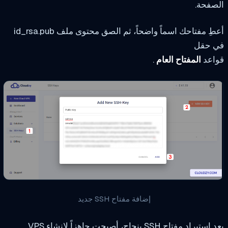
صفحة.
أعطِ مفتاحك اسماً واضحاً، ثم الصق محتوى ملف id_rsa.pub
 حقل
اعد
المفتاح العام
.
إضافة مفتاح SSH جديد
بعد استيراد مفتاح SSH بنجاح، أصبحت جاهزاً لإنشاء VPS