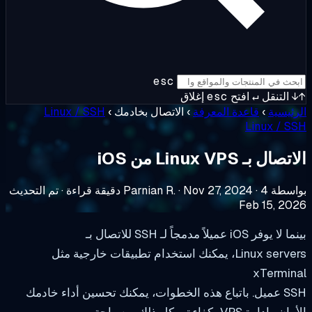
esc
التنقل
↵
افتح
esc
إغلاق
ئيسية
›
قاعدة المعرفة
›
الاتصال بخادمك
›
Linux / SSH
Linux / S
ال بـ Linux VPS من iOS
ة Parnian R.
4 دقيقة قراءة
·
Nov 27, 2024
·
·
تم التحديث
Feb 15, 20
وفر iOS عميلاً مدمجاً لـ SSH للاتصال بـ
Linux servers، يمكنك استخدام تطبيقات خارجية مثل
xTermin
ات، يمكنك تحسين أداء خادمك
إدارة VPS بكفاءة، وكل ذلك من راحة