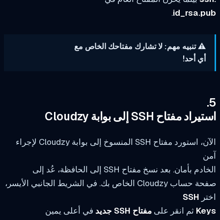
.
id_rsa.p
⚠️ تنبيه مهم: لا تشارك مفتاحك الخاص مع
أي أحد!
اد مفتاح SSH إلى بوابة Cloudzy
الآن، استورد مفتاح SSH المنسوخ إلى بوابة Cloudzy لإجراء
ن
م بأمان. بعد نسخ مفتاح SSH إلى الحافظة، عُد إلى
صفحة حساب Cloudzy الخاص بك. في الشريط الجانبي الأيسر،
تر
SSH
Ke
ثم انقر على
مفتاح SSH جديد
في أعلى يمين