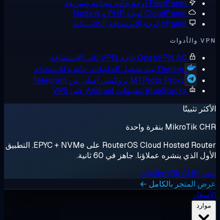
FastPanel
لوحة خادم مجانية وسريعة
CloudPanel
لوحة PHP و Node.js
cPanel
لوحة الاستضافة الكلاسيكية
أدوات
OpenVPN AS
خادم VPN ذاتي الاستضافة
Docker
بيئة تشغيل الحاويات، جاهزة للاستخدام
MTProto Proxy
بروكسي أصلي من Telegram
BlueStacks
تطبيقات Android على VPS
ثر تثبيتًا
MikroTik بنقرة واحدة
RouterOS Cloud Hosted Router على EPYC + NVMe. التطبيق
ل الذي ينشره عملاؤنا. جاهز في 60 ثانية.
MikroTik →
 المتجر بالكامل ←
سعار
وارد