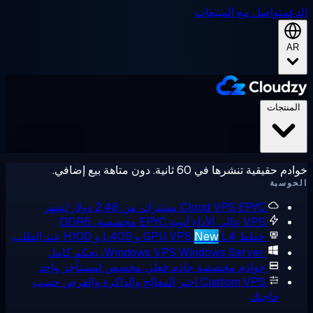
عم
تواصل مع المبيعات
A
لمنتجات
حقيقية تنشرها في 60 ثانية. دون متاهة بيع إضافي.
وسبة
EPYC مشترك، من 2.48 دولار/شهر
Cloud VPS
VPS عالي الأداء
أنوية EPYC مخصصة، DDR5
خطط GPU VPS
L4 و L40S و H100 عند الطلب
New
Windows Server، تحكم كامل
Windows VPS
خوادم مخصصة
خادم فعلي مخصص لمستأجر واحد
Custom VPS
اختر المعالج والذاكرة والقرص حسب
حاجتك