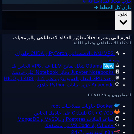
ب مجانًا لمدة ساعة ←
رن كل الخطط →
لحلول
زم التي ينشرها فعلاً مطوّرو الذكاء الاصطناعي والبرمجيات.
كاء الاصطناعي وتعلم الآلة
VPS للذكاء الاصطناعي
PyTorch و CUDA جاهزان
مسبقاً
New
Ollama
شغّل نماذج LLM على VPS الخاص بك
Jupyter Notebooks
دفاتر Notebook على خادمك
وحدة GPU للتعلم العميق
درّب على L4 و L40S و H100
Anaconda
حزمة بيانات Python جاهزة
ورون و DEVOPS
Docker
حاويات بصلاحيات root
Git + CI/CD على خادمك الخاص
GitLab
قواعد البيانات
Postgres و MySQL و MongoDB
خادم الأكواد
VS Code في متصفحك
n8n
أتمتة تعمل 24/7