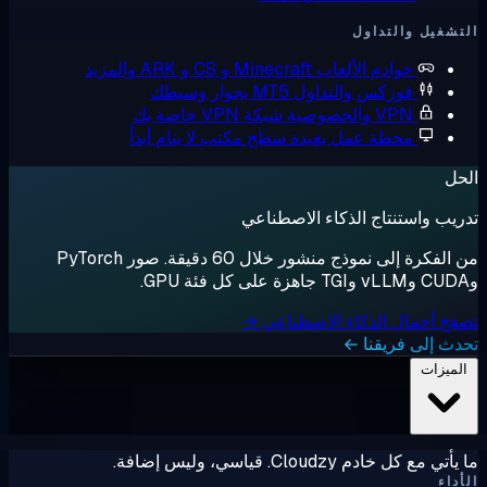
شغيل والتداول
خوادم الألعاب
Minecraft و CS و ARK والمزيد
فوركس والتداول
MT5 بجوار وسيطك
VPN والخصوصية
شبكة VPN خاصة بك
محطة عمل بعيدة
سطح مكتب لا ينام أبداً
ل
يب واستنتاج الذكاء الاصطناعي
من الفكرة إلى نموذج منشور خلال 60 دقيقة. صور PyTorch
ح أحمال الذكاء الاصطناعي →
ث إلى فريقنا ←
لميزات
ي مع كل خادم Cloudzy. قياسي، وليس إضافة.
داء