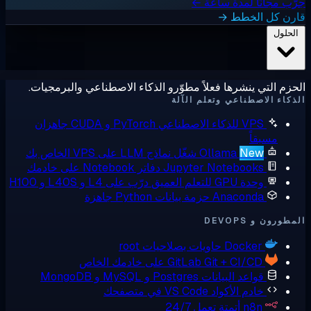
ب مجانًا لمدة ساعة ←
رن كل الخطط →
لحلول
زم التي ينشرها فعلاً مطوّرو الذكاء الاصطناعي والبرمجيات.
كاء الاصطناعي وتعلم الآلة
VPS للذكاء الاصطناعي
PyTorch و CUDA جاهزان
مسبقاً
New
Ollama
شغّل نماذج LLM على VPS الخاص بك
Jupyter Notebooks
دفاتر Notebook على خادمك
وحدة GPU للتعلم العميق
درّب على L4 و L40S و H100
Anaconda
حزمة بيانات Python جاهزة
ورون و DEVOPS
Docker
حاويات بصلاحيات root
Git + CI/CD على خادمك الخاص
GitLab
قواعد البيانات
Postgres و MySQL و MongoDB
خادم الأكواد
VS Code في متصفحك
n8n
أتمتة تعمل 24/7