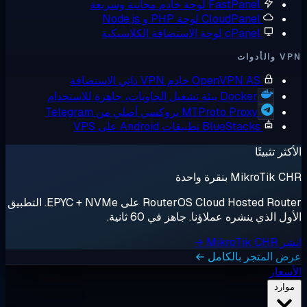
FastPanel
لوحة خادم مجانية وسريعة
CloudPanel
لوحة PHP و Node.js
cPanel
لوحة الاستضافة الكلاسيكية
أدوات
OpenVPN AS
خادم VPN ذاتي الاستضافة
Docker
بيئة تشغيل الحاويات، جاهزة للاستخدام
MTProto Proxy
بروكسي أصلي من Telegram
BlueStacks
تطبيقات Android على VPS
ثر تثبيتًا
MikroTik بنقرة واحدة
RouterOS Cloud Hosted Router على EPYC + NVMe. التطبيق
ل الذي ينشره عملاؤنا. جاهز في 60 ثانية.
MikroTik →
 المتجر بالكامل ←
سعار
وارد