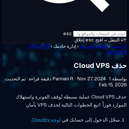
esc
التنقل
↵
افتح
esc
إغلاق
ئيسية
›
قاعدة المعرفة
›
إدارة خادمك
›
OS & VPS
OS & V
Cloud VPS
ة Parnian R.
1 دقيقة قراءة
·
Nov 27, 2024
·
·
تم التحديث
Feb 15, 20
حذف Cloud VPS عملية بسيطة تُوقف الفوترة واستهلاك
وارد فوراً. اتبع الخطوات التالية لحذف VPS بأمان:
سجّل الدخول إلى حسابك في
لوحة Cloudzy
.