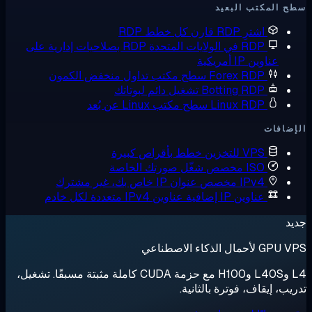
 المكتب البعيد
اشترِ RDP
قارن كل خطط RDP
RDP في الولايات المتحدة
RDP بصلاحيات إدارية على
عناوين IP أمريكية
Forex RDP
سطح مكتب تداول منخفض الكمون
Botting RDP
تشغيل دائم لبوتاتك
Linux RDP
سطح مكتب Linux عن بُعد
ضافات
VPS للتخزين
خطط بأقراص كبيرة
ISO مخصص
شغّل صورتك الخاصة
IPv4 مخصص
عنوان IP خاص بك، غير مشترك
عناوين IP إضافية
عناوين IPv4 متعددة لكل خادم
د
لأحمال الذكاء الاصطناعي
L4 وL40S وH100 مع حزمة CUDA كاملة مثبتة مسبقًا. تشغيل،
يب، إيقاف، فوترة بالثانية.