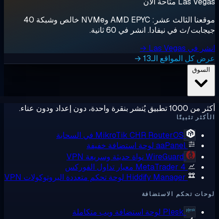
Las  متاحة الآن
موقعنا الثالث عشر: AMD EPYC وNVMe خالص وشبكة 40
ابت/ث في نيفادا. انشر في 60 ثانية.
ي Las Vegas →
 كل المواقع الـ13 →
لسوق
ق يُنشر بنقرة واحدة، دون إعداد ودون عناء.
كثر تثبيتًا
RouterOS في السحابة
MikroTik CHR
aaPanel
لوحة استضافة خفيفة
WireGuard
نواة حديثة وسريعة VPN
MetaTrader 4
معيار تداول الفوركس
Hiddify Manager
لوحة تحكم متعددة البروتوكولات VPN
ات تحكم الاستضافة
Plesk
لوحة استضافة ويب متكاملة