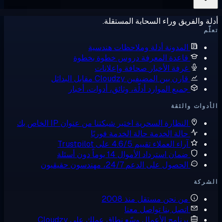
ة والفريق وراء السحابة المستقلة.
ّم
المدونة
أدلة وملاحظات هندسية
قاعدة المعرفة
دروس خطوة بخطوة
غرفة الأخبار
صحافة وإعلانات
قارن بين المضيفين
Cloudzy مقابل البدائل
جميع الموارد
أدلّة، وثائق، أدوات، أخبار
دوات والثقة
النظارة السحرية
اختبر شبكتنا من عنوان IP الخاص بك
حالة الخدمة
حالة الخدمة فوريًا
آراء العملاء
تقييم 4.6/5 على Trustpilot
ضمان استرداد الأموال
14 يوماً دون أسئلة
الحصول على الدعم
24/7، مهندسون حقيقيون
شركة
من نحن
مستقل منذ 2008
اتصل بنا
تواصل معنا
برنامج الأعمال
وسّع نطاق عملك على Cloudzy