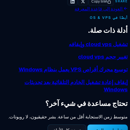
SHA
Copy link
لعودة إلى قاعدة المعرفة
 في OS & VPS
لة ذات صلة.
cloud vp وإيقافه
ر حجم cloud vps
ع محرك أقراص VPS يعمل بنظام Windows
اف إعادة تشغيل الخادم التلقائية بعد تحديثات
Windo
تاج مساعدة في شيء آخر؟
سط زمن الاستجابة أقل من ساعة. بشر حقيقيون، لا روبوتات.