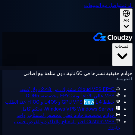
عم
تواصل مع المبيعات
A
لمنتجات
حقيقية تنشرها في 60 ثانية. دون متاهة بيع إضافي.
وسبة
EPYC مشترك، من 2.48 دولار/شهر
Cloud VPS
VPS عالي الأداء
أنوية EPYC مخصصة، DDR5
خطط GPU VPS
L4 و L40S و H100 عند الطلب
New
Windows Server، تحكم كامل
Windows VPS
خوادم مخصصة
خادم فعلي مخصص لمستأجر واحد
Custom VPS
اختر المعالج والذاكرة والقرص حسب
حاجتك