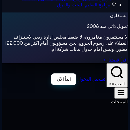
برنامج التعليم
للبحث والفرق
تقلون
ل ذاتي منذ 2008
مستثمرون مغامرون، لا ضغط مجلس إدارة ربعي لاستنزاف
العملاء على رسوم الخروج. نحن مسؤولون أمام أكثر من 122,000
ر، وليس أمام جدول بيانات شركة أم.
أ قصتنا ←
تسجيل الدخول
ابدأ الآن
⌘K
لبحث
نتجات