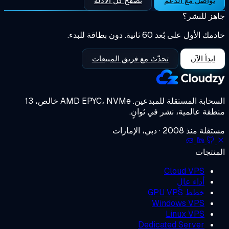
تواصل مع الدعم
تصفح كل الأدلة
ز للنشر؟
الأول على بُعد 60 ثانية. دون بطاقة للبدء.
ابدأ الآن
تحدّث مع فريق المبيعات
حابة المستقلة للمبدعين.
AMD EPYC، NVMe خالص، 13
قة عالمية، نشر في ثوانٍ.
منذ 2008 · دبي، الإمارات
نتجات
Cloud VPS
أداء عالٍ
خطط GPU VPS
Windows VPS
Linux VPS
Dedicated Server