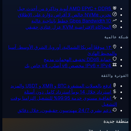
AMD EPYC + DDR5
أنوية وذاكرة من أحدث جيل
تخزين NVMe خالص
لا أقراص دوّارة على الإطلاق
10 Gbps Bandwidth
خطط بإنتاجية عالية
المحاكاة الافتراضية KVM
عزل عتادي حقيقي
ة عالمية
١٣ موقعًا
أمريكا الشمالية، أوروبا، الشرق الأوسط، آسيا
والمحيط الهادئ
حماية DDoS
تخفيف الهجمات مدمج
IPv6 + IPv4 مخصص
v6 أصلي، v4 خاص بك
وترة والثقة
ادفع بالعملات المشفرة
BTC و XMR و USDT والمزيد
استرداد خلال 14 يوماً
استرداد كامل دون أسئلة
اتفاقية مستوى خدمة 99.95% للتشغيل
التزامنا بوقت
التشغيل
دعم بشري 24/7
مهندسون حقيقيون، خلال دقائق
قة جديدة