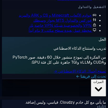
شغيل والتداول
خوادم الألعاب
Minecraft و CS و ARK والمزيد
فوركس والتداول
MT5 بجوار وسيطك
VPN والخصوصية
شبكة VPN خاصة بك
محطة عمل بعيدة
سطح مكتب لا ينام أبداً
ل
يب واستنتاج الذكاء الاصطناعي
من الفكرة إلى نموذج منشور خلال 60 دقيقة. صور PyTorch
ح أحمال الذكاء الاصطناعي →
ث إلى فريقنا ←
لميزات
ي مع كل خادم Cloudzy. قياسي، وليس إضافة.
داء