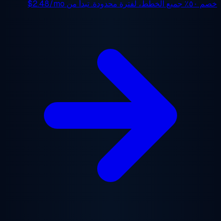
 ٥٠٪
جميع الخطط، لفترة محدودة. تبدأ من
$2.48/mo