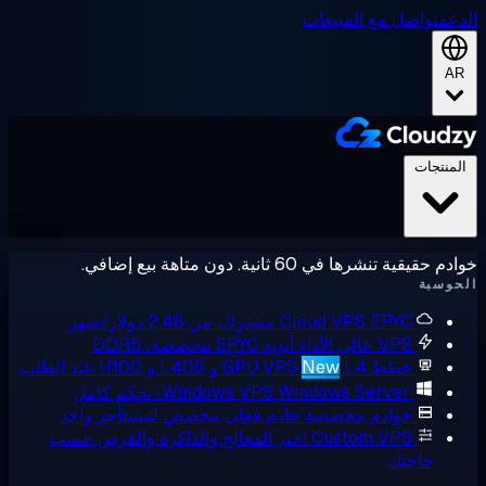
ل مع المبيعات
ي 60 ثانية. دون متاهة بيع إضافي.
E مشترك، من 2.48 دولار/شهر
Cloud VPS
V عالي الأداء
أنوية EPYC مخصصة، DDR5
ط GPU VPS
L4 و L40S و H100 عند الطلب
New
Windows Serve، تحكم كامل
Windows VPS
وادم مخصصة
خادم فعلي مخصص لمستأجر واحد
Custom VP
اختر المعالج والذاكرة والقرص حسب
تك