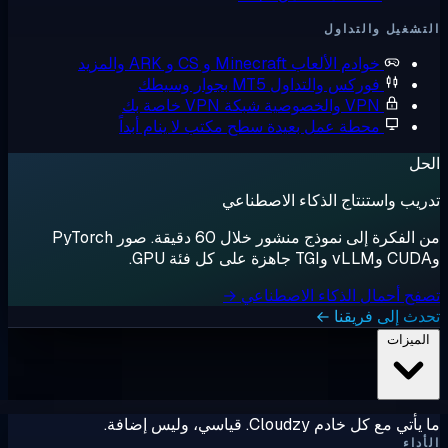
التداول
وادم الألعاب
Minecraft و CS و ARK والمزيد
وركس والتداول
MT5 بجوار وسيطك
V والخصوصية
شبكة VPN خاصة بك
حطة عمل بعيدة
سطح مكتب لا ينام أبداً
نتاج الذكاء الاصطناعي
من الفكرة إلى نموذج منشور خلال 60 دقيقة. صور PyTorch
ل الذكاء الاصطناعي →
فريقنا ←
Clo. قياسي، وليس إضافة.