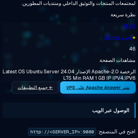
لمنتجات والتوثيق الداخلي ومنتديات المطورين.
عة
الصفحة
Apache-2
الإصدار
Ubuntu Server 24.04
OS
Latest
LTS
Min RAM
1 GB
IP
I
← جميع التطبيقات
 عبر الويب
المتصفح:
http://<SERVER_IP>:9080