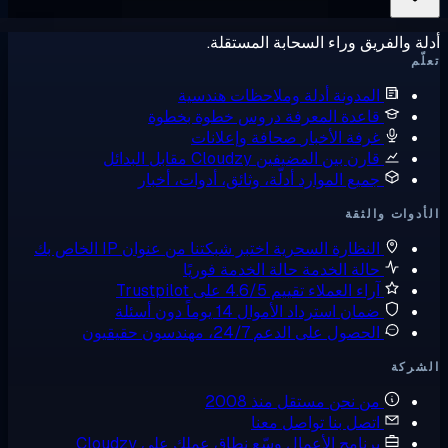
يق وراء السحابة المستقلة.
لمدونة
أدلة وملاحظات هندسية
اعدة المعرفة
دروس خطوة بخطوة
رفة الأخبار
صحافة وإعلانات
ارن بين المضيفين
Cloudzy مقابل البدائل
ميع الموارد
أدلّة، وثائق، أدوات، أخبار
لثقة
لنظارة السحرية
اختبر شبكتنا من عنوان IP الخاص بك
الة الخدمة
حالة الخدمة فوريًا
راء العملاء
تقييم 4.6/5 على Trustpilot
مان استرداد الأموال
14 يوماً دون أسئلة
لحصول على الدعم
24/7، مهندسون حقيقيون
ن نحن
مستقل منذ 2008
تصل بنا
تواصل معنا
رنامج الأعمال
وسّع نطاق عملك على Cloudzy