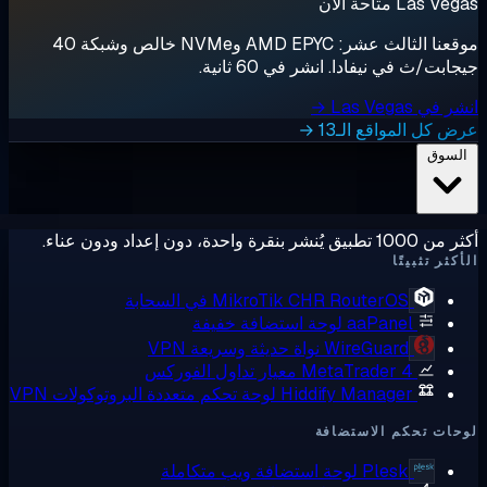
لآن
موقعنا الثالث عشر: AMD EPYC وNVMe خالص وشبكة 40
نيفادا. انشر في 60 ثانية.
اقع الـ13 →
ًا
RouterOS في السحابة
MikroTik CHR
aaPane
لوحة استضافة خفيفة
WireGuard
نواة حديثة وسريعة VPN
MetaTrader 
معيار تداول الفوركس
Hiddify Manage
لوحة تحكم متعددة البروتوكولات VPN
م الاستضافة
Plesk
لوحة استضافة ويب متكاملة