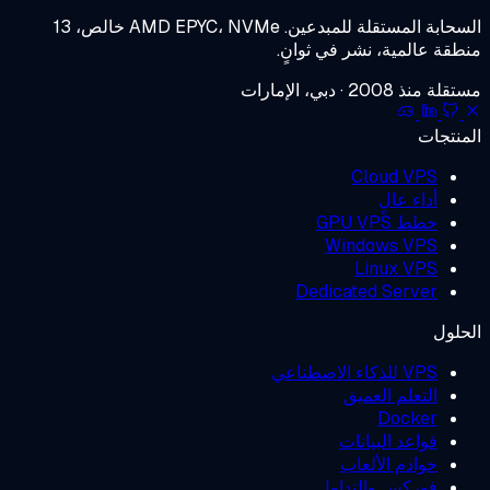
مستقلة للمبدعين.
AMD EPYC، NVMe خالص، 13
ية، نشر في ثوانٍ.
إمارات
Cloud 
 عالٍ
GPU 
Windows 
Linux 
Dedicated Ser
طناعي
لم العميق
Doc
د البيانات
م الألعاب
س والتداول