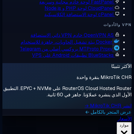
FastPane
لوحة خادم مجانية وسريعة
CloudPane
لوحة PHP و Node.js
cPane
لوحة الاستضافة الكلاسيكية
OpenVPN A
خادم VPN ذاتي الاستضافة
Docker
بيئة تشغيل الحاويات، جاهزة للاستخدام
MTProto Proxy
بروكسي أصلي من Telegram
BlueStack
تطبيقات Android على VPS
قرة واحدة
RouterOS Cloud Hosted Router على EPYC + NVMe. التطبيق
شره عملاؤنا. جاهز في 60 ثانية.
ر بالكامل ←