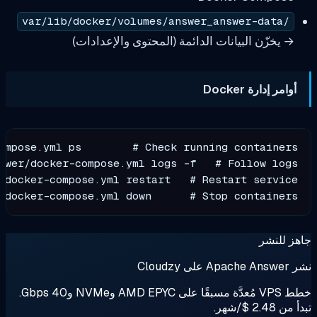
ن البيانات الدائمة (المحتوى والإعدادات)
 Docker
t/answer/docker-compose.yml down      # Stop conta
ر
خطط VPS مُعدَّة مسبقًا على AMD EPYC وNVMe و40 Gbps.