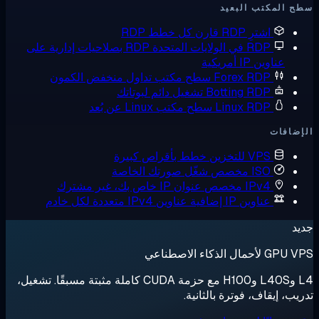
ب البعيد
ترِ RDP
قارن كل خطط RDP
 في الولايات المتحدة
RDP بصلاحيات إدارية على
 أمريكية
Forex RD
سطح مكتب تداول منخفض الكمون
Botting RD
تشغيل دائم لبوتاتك
Linux RD
سطح مكتب Linux عن بُعد
V للتخزين
خطط بأقراص كبيرة
I مخصص
شغّل صورتك الخاصة
IPv مخصص
عنوان IP خاص بك، غير مشترك
اوين IP إضافية
عناوين IPv4 متعددة لكل خادم
عي
L4 وL40S وH100 مع حزمة CUDA كاملة مثبتة مسبقًا. تشغيل،
ف، فوترة بالثانية.