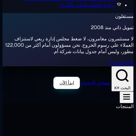
رنامج التعليم
للبحث والفرق
ذ 2008
ون مغامرون، لا ضغط مجلس إدارة ربعي لاستنزاف
العملاء على رسوم الخروج. نحن مسؤولون أمام أكثر من 122,000
س أمام جدول بيانات شركة أم.
 ←
تسجيل الدخول
ابدأ الآن