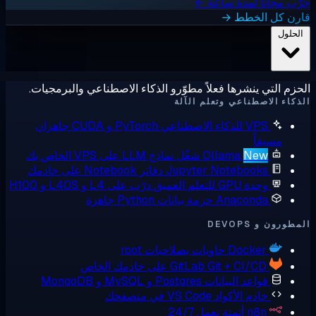
ًا لمدة ساعة ←
الخطط →
 ينشرها فعلاً مطوّرو الذكاء الاصطناعي والبرمجيات.
صطناعي وتعلم الآلة
 للذكاء الاصطناعي
PyTorch و CUDA جاهزان
اً
Ne
Ollama
شغّل نماذج LLM على VPS الخاص بك
Jupyter Notebook
دفاتر Notebook على خادمك
ة GPU للتعلم العميق
درّب على L4 و L40S و H100
Anacond
حزمة بيانات Python جاهزة
DEVO
Docke
حاويات بصلاحيات root
Git + CI/C على خادمك الخاص
GitLab
واعد البيانات
Postgres و MySQL و MongoDB
ادم الأكواد
VS Code في متصفحك
n8
أتمتة تعمل 24/7