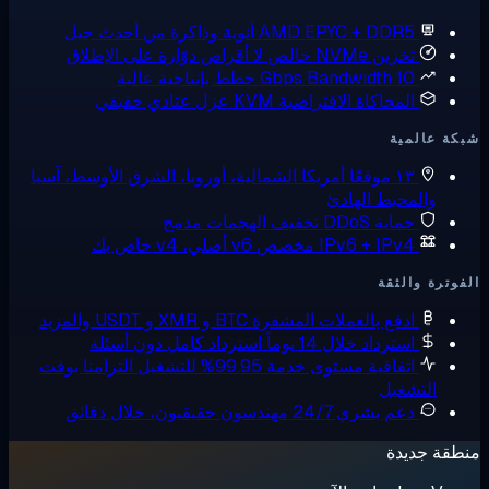
AMD EPYC + DDR
أنوية وذاكرة من أحدث جيل
زين NVMe خالص
لا أقراص دوّارة على الإطلاق
10 Gbps Bandw
خطط بإنتاجية عالية
لمحاكاة الافتراضية KVM
عزل عتادي حقيقي
ية
 موقعًا
أمريكا الشمالية، أوروبا، الشرق الأوسط، آسيا
حيط الهادئ
ماية DDoS
تخفيف الهجمات مدمج
IPv6 + IPv مخصص
v6 أصلي، v4 خاص بك
لثقة
دفع بالعملات المشفرة
BTC و XMR و USDT والمزيد
سترداد خلال 14 يوماً
استرداد كامل دون أسئلة
تفاقية مستوى خدمة 99.95% للتشغيل
التزامنا بوقت
غيل
عم بشري 24/7
مهندسون حقيقيون، خلال دقائق
دة