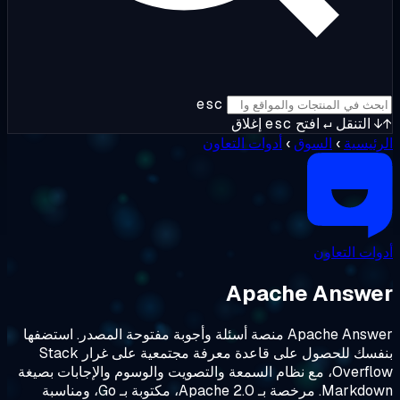
esc
↵
افتح
esc
إغلاق
السوق
›
أدوات التعاون
اون
Apache A
Apache Answer منصة أسئلة وأجوبة مفتوحة المصدر. استضفها
بنفسك للحصول على قاعدة معرفة مجتمعية على غرار Stack
Overflow، مع نظام السمعة والتصويت والوسوم والإجابات بصيغة
Markdown. مرخصة بـ Apache 2.0، مكتوبة بـ Go، ومناسبة