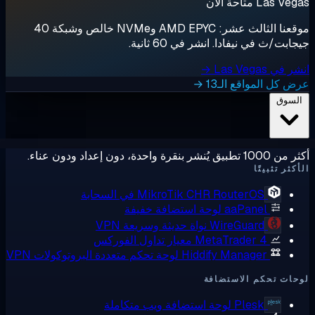
لآن
موقعنا الثالث عشر: AMD EPYC وNVMe خالص وشبكة 40
نيفادا. انشر في 60 ثانية.
اقع الـ13 →
ًا
RouterOS في السحابة
MikroTik CHR
aaPane
لوحة استضافة خفيفة
WireGuard
نواة حديثة وسريعة VPN
MetaTrader 
معيار تداول الفوركس
Hiddify Manage
لوحة تحكم متعددة البروتوكولات VPN
م الاستضافة
Plesk
لوحة استضافة ويب متكاملة