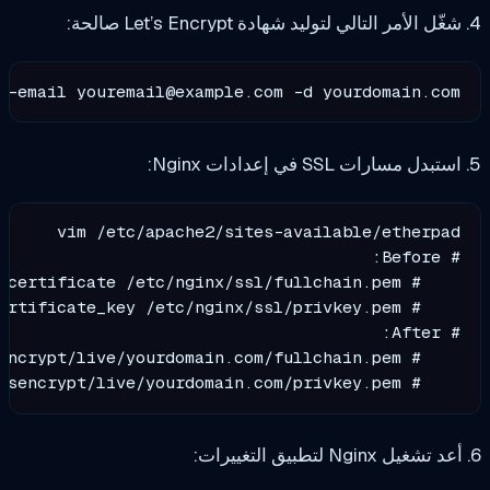
ree-tos --email 
youremail@example.com
 -d yourdomai
    # ssl_cer