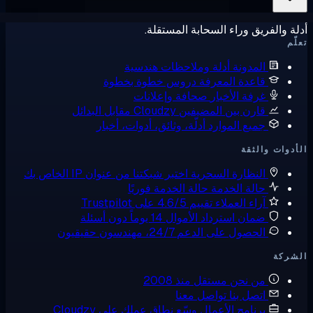
يق وراء السحابة المستقلة.
لمدونة
أدلة وملاحظات هندسية
اعدة المعرفة
دروس خطوة بخطوة
رفة الأخبار
صحافة وإعلانات
ارن بين المضيفين
Cloudzy مقابل البدائل
ميع الموارد
أدلّة، وثائق، أدوات، أخبار
لثقة
لنظارة السحرية
اختبر شبكتنا من عنوان IP الخاص بك
الة الخدمة
حالة الخدمة فوريًا
راء العملاء
تقييم 4.6/5 على Trustpilot
مان استرداد الأموال
14 يوماً دون أسئلة
لحصول على الدعم
24/7، مهندسون حقيقيون
ن نحن
مستقل منذ 2008
تصل بنا
تواصل معنا
رنامج الأعمال
وسّع نطاق عملك على Cloudzy