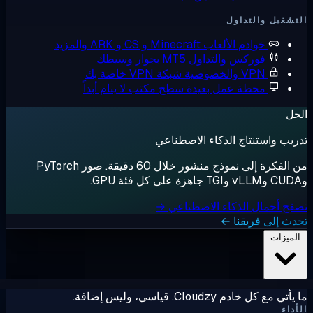
التداول
وادم الألعاب
Minecraft و CS و ARK والمزيد
وركس والتداول
MT5 بجوار وسيطك
V والخصوصية
شبكة VPN خاصة بك
حطة عمل بعيدة
سطح مكتب لا ينام أبداً
نتاج الذكاء الاصطناعي
من الفكرة إلى نموذج منشور خلال 60 دقيقة. صور PyTorch
ل الذكاء الاصطناعي →
فريقنا ←
Clo. قياسي، وليس إضافة.