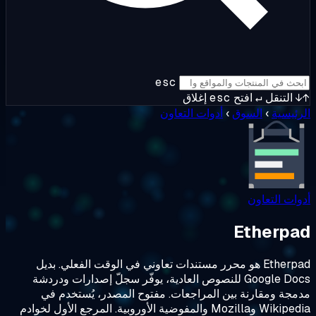
esc
↵
افتح
esc
إغلاق
السوق
›
أدوات التعاون
اون
Eth
Etherpad هو محرر مستندات تعاوني في الوقت الفعلي. بديل
Google Docs للنصوص العادية، يوفّر سجلّ إصدارات ودردشة
ارنة بين المراجعات. مفتوح المصدر، يُستخدم في
Wikipedia وMozilla والمفوضية الأوروبية. المرجع الأول لخوادم