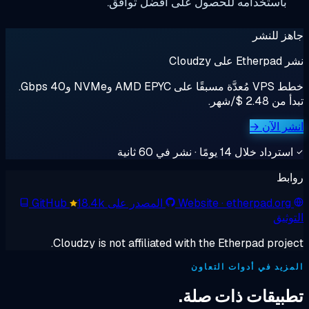
دامه للحصول على أفضل توافق.
ر
خطط VPS مُعدَّة مسبقًا على AMD EPYC وNVMe و40 Gbps.
→
 نشر في 60 ثانية
· ether
Website
المصدر على GitHub
18.4k
Cloudzy is not affiliated with the Etherpa
أدوات التعاون
ت ذات صلة.