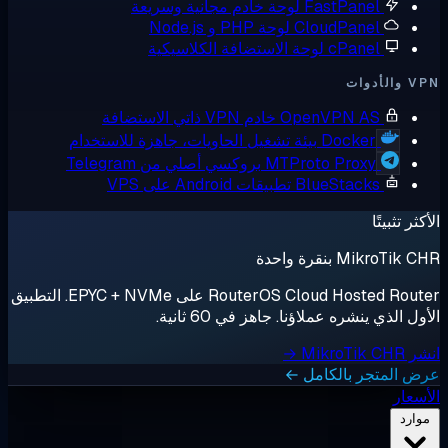
FastPane
لوحة خادم مجانية وسريعة
CloudPane
لوحة PHP و Node.js
cPane
لوحة الاستضافة الكلاسيكية
OpenVPN A
خادم VPN ذاتي الاستضافة
Docker
بيئة تشغيل الحاويات، جاهزة للاستخدام
MTProto Proxy
بروكسي أصلي من Telegram
BlueStack
تطبيقات Android على VPS
قرة واحدة
RouterOS Cloud Hosted Router على EPYC + NVMe. التطبيق
شره عملاؤنا. جاهز في 60 ثانية.
ر بالكامل ←