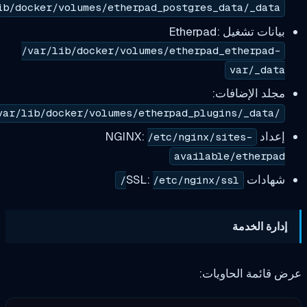
/var/lib/docker/volumes/etherpad_postgres_data/_
يل Etherpad:
/var/lib/docker/volumes/etherpad_ether
var/
لإضافات:
/etc/nginx/sites-
available/eth
SS:
/etc/nginx/ssl/
لخدمة
 الحاويات: