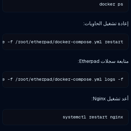
dock
يل الحاويات:
er compose -f /root/etherpad/docker-compose.yml re
Etherp:
er compose -f /root/etherpad/docker-compose.yml lo
N:
systemctl restart 