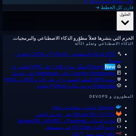
ًا لمدة ساعة ←
الخطط →
 ينشرها فعلاً مطوّرو الذكاء الاصطناعي والبرمجيات.
صطناعي وتعلم الآلة
 للذكاء الاصطناعي
PyTorch و CUDA جاهزان
اً
Ne
Ollama
شغّل نماذج LLM على VPS الخاص بك
Jupyter Notebook
دفاتر Notebook على خادمك
ة GPU للتعلم العميق
درّب على L4 و L40S و H100
Anacond
حزمة بيانات Python جاهزة
DEVO
Docke
حاويات بصلاحيات root
Git + CI/C على خادمك الخاص
GitLab
واعد البيانات
Postgres و MySQL و MongoDB
ادم الأكواد
VS Code في متصفحك
n8
أتمتة تعمل 24/7