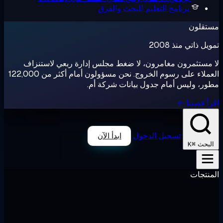
رنامج التعليم
للبحث والفرق
ذ 2008
ون مغامرون، لا ضغط مجلس إدارة ربعي لاستنزاف
العملاء على رسوم الخروج. نحن مسؤولون أمام أكثر من 122,000
س أمام جدول بيانات شركة أم.
 ←
تسجيل الدخول
ابدأ الآن