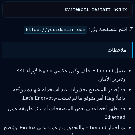
systemctl restart 
https://yourdomain.com
ات
يعمل Etherpad خلف وكيل عكسي Nginx لإنهاء SSL
الأمان.
در المتصفح تحذيرات عند استخدام شهادة موقّعة
هذا أمر متوقع ما لم تُستخدم Let's Encrypt.
ر أخطاء في بعض المتصفحات أو تتأثر طريقة عمل
Eth
تم اختبار Etherpad والتحقق من عمله على Firefox، ويُنصح