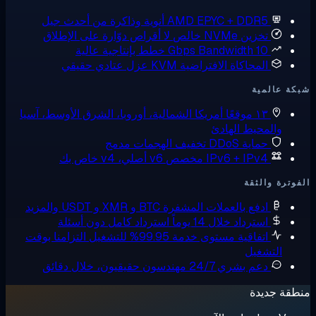
AMD EPYC + DDR
أنوية وذاكرة من أحدث جيل
زين NVMe خالص
لا أقراص دوّارة على الإطلاق
10 Gbps Bandw
خطط بإنتاجية عالية
لمحاكاة الافتراضية KVM
عزل عتادي حقيقي
ية
 موقعًا
أمريكا الشمالية، أوروبا، الشرق الأوسط، آسيا
حيط الهادئ
ماية DDoS
تخفيف الهجمات مدمج
IPv6 + IPv مخصص
v6 أصلي، v4 خاص بك
لثقة
دفع بالعملات المشفرة
BTC و XMR و USDT والمزيد
سترداد خلال 14 يوماً
استرداد كامل دون أسئلة
تفاقية مستوى خدمة 99.95% للتشغيل
التزامنا بوقت
غيل
عم بشري 24/7
مهندسون حقيقيون، خلال دقائق
دة