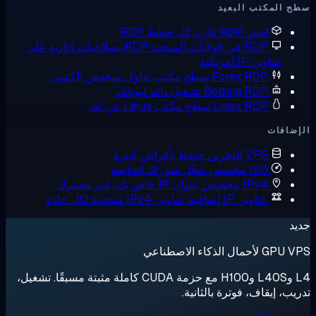
ب البعيد
ترِ RDP
قارن كل خطط RDP
 في الولايات المتحدة
RDP بصلاحيات إدارية على
 أمريكية
Forex RD
سطح مكتب تداول منخفض الكمون
Botting RD
تشغيل دائم لبوتاتك
Linux RD
سطح مكتب Linux عن بُعد
V للتخزين
خطط بأقراص كبيرة
I مخصص
شغّل صورتك الخاصة
IPv مخصص
عنوان IP خاص بك، غير مشترك
اوين IP إضافية
عناوين IPv4 متعددة لكل خادم
عي
L4 وL40S وH100 مع حزمة CUDA كاملة مثبتة مسبقًا. تشغيل،
ف، فوترة بالثانية.