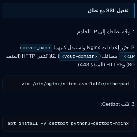
server_name
طاقك (
) لكلا كتلتي HTTP (المنفذ
<your-domain>
vim /etc/nginx/sites-available/eth
apt install -y certbot python3-certbot-