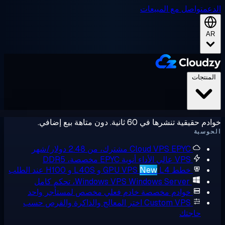
ل مع المبيعات
ي 60 ثانية. دون متاهة بيع إضافي.
E مشترك، من 2.48 دولار/شهر
Cloud VPS
V عالي الأداء
أنوية EPYC مخصصة، DDR5
ط GPU VPS
L4 و L40S و H100 عند الطلب
New
Windows Serve، تحكم كامل
Windows VPS
وادم مخصصة
خادم فعلي مخصص لمستأجر واحد
Custom VP
اختر المعالج والذاكرة والقرص حسب
تك