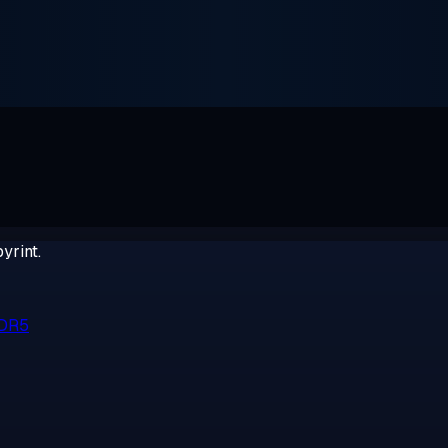
yrint.
DDR5