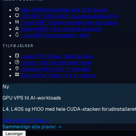
Køb RDP
Sammenlign alle RDP-planer
USA RDP
Admin-RDP på amerikanske IP'er
Forex RDP
Trading-desktop med lav latens
Botting RDP
Altid online til dine bots
Linux RDP
Linux-desktop, fjern
TILFØJELSER
Lager-VPS
Planer med stor disk
Custom ISO
Boot dit eget image
Dedikeret IPv4
Din IP, ikke delt
Ekstra IP'er
Flere IPv4 pr. server
Ny
GPU VPS til AI-workloads
L4, L40S og H100 med hele CUDA-stacken forudinstalleret. S
Prøv gratis i 1 time →
Sammenlign alle planer →
Løsninger