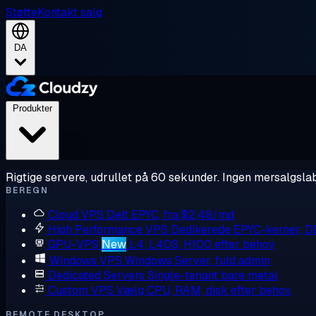
Støtte
Kontakt salg
DA
Produkter
Rigtige servere, udrullet på 60 sekunder. Ingen mersalgslab
BEREGN
Cloud VPS
Delt EPYC, fra $2,48/md
High Performance VPS
Dedikerede EPYC-kerner, 
GPU-VPS
New
L4, L40S, H100 efter behov
Windows VPS
Windows Server, fuld admin
Dedicated Servers
Single-tenant bare metal
Custom VPS
Vælg CPU, RAM, disk efter behov
REMOTE DESKTOP