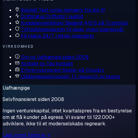
Spejlet
Test vores netværk fra din IP
Driftstatus
Driftstid i realtid
Kundeanmeldelser
Bedømt 4,6/5 på Trustpilot
Tilfredshedsgaranti
14 dage, ingen spørgsmål
Få hjælp
24/7, rigtige ingeniører
VIRKSOMHED
Om os
Uafhængig siden 2008
Kontakt os
Tag kontakt
Erhvervsprogram
Skalér på Cloudzy
Uddannelsesprogram
Til research og teams
Uafhængige
Selvfinansieret siden 2008
Ingen venturekapital, intet kvartalspres fra en bestyrelse
om at flå kunder på egress. Vi svarer til 122.000+
udviklere, ikke til et moderselskabs regneark.
Læs vores historie →