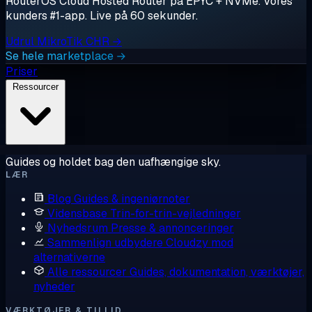
RouterOS Cloud Hosted Router på EPYC + NVMe. Vores
kunders #1-app. Live på 60 sekunder.
Udrul MikroTik CHR →
Se hele marketplace →
Priser
Ressourcer
Guides og holdet bag den uafhængige sky.
LÆR
Blog
Guides & ingeniørnoter
Vidensbase
Trin-for-trin-vejledninger
Nyhedsrum
Presse & annonceringer
Sammenlign udbydere
Cloudzy mod
alternativerne
Alle ressourcer
Guides, dokumentation, værktøjer,
nyheder
VÆRKTØJER & TILLID