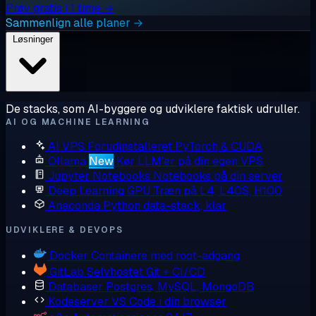
Prøv gratis i 1 time →
Sammenlign alle planer →
Løsninger
De stacks, som AI-byggere og udviklere faktisk udruller.
AI OG MACHINE LEARNING
AI VPS
Forudinstalleret PyTorch & CUDA
Ollama
New
Kør LLM'er på din egen VPS
Jupyter Notebooks
Notebooks på din server
Deep Learning GPU
Træn på L4, L40S, H100
Anaconda
Python data-stack, klar
UDVIKLERE & DEVOPS
Docker
Containere med root-adgang
GitLab
Selvhostet Git + CI/CD
Databaser
Postgres, MySQL, MongoDB
Kodeserver
VS Code i din browser