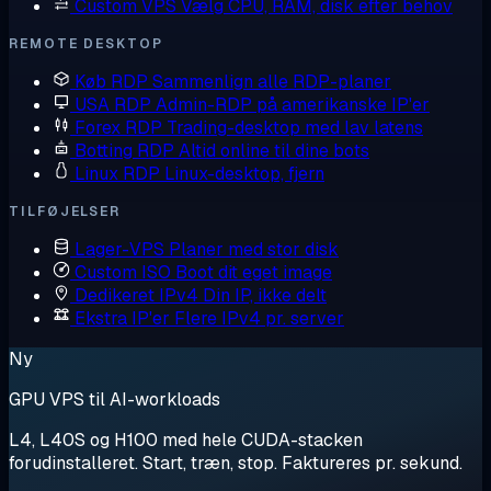
Custom VPS
Vælg CPU, RAM, disk efter behov
REMOTE DESKTOP
Køb RDP
Sammenlign alle RDP-planer
USA RDP
Admin-RDP på amerikanske IP'er
Forex RDP
Trading-desktop med lav latens
Botting RDP
Altid online til dine bots
Linux RDP
Linux-desktop, fjern
TILFØJELSER
Lager-VPS
Planer med stor disk
Custom ISO
Boot dit eget image
Dedikeret IPv4
Din IP, ikke delt
Ekstra IP'er
Flere IPv4 pr. server
Ny
GPU VPS til AI-workloads
L4, L40S og H100 med hele CUDA-stacken
forudinstalleret. Start, træn, stop. Faktureres pr. sekund.