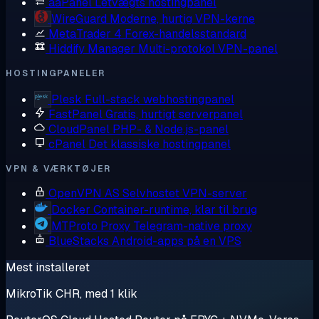
aaPanel
Letvægts hostingpanel
WireGuard
Moderne, hurtig VPN-kerne
MetaTrader 4
Forex-handelsstandard
Hiddify Manager
Multi-protokol VPN-panel
HOSTINGPANELER
Plesk
Full-stack webhostingpanel
FastPanel
Gratis, hurtigt serverpanel
CloudPanel
PHP- & Node.js-panel
cPanel
Det klassiske hostingpanel
VPN & VÆRKTØJER
OpenVPN AS
Selvhostet VPN-server
Docker
Container-runtime, klar til brug
MTProto Proxy
Telegram-native proxy
BlueStacks
Android-apps på en VPS
Mest installeret
MikroTik CHR, med 1 klik