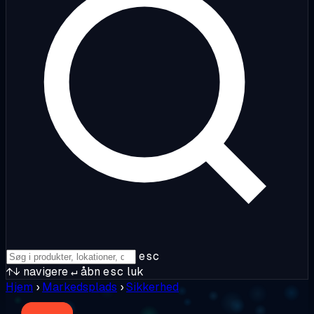
esc
↑↓
navigere
↵
åbn
esc
luk
Hjem
›
Markedsplads
›
Sikkerhed