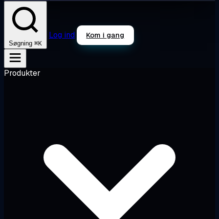
Log ind
Kom i gang
⌘K
Søgning
Produkter