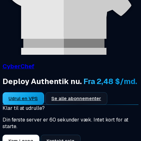
CyberChef
Deploy Authentik nu.
Fra 2,48 $/md.
Udrul en VPS
Se alle abonnementer
Klar til at udrulle?
Din første server er 60 sekunder væk. Intet kort for at
starte.
Kom i gang
Kontakt salg