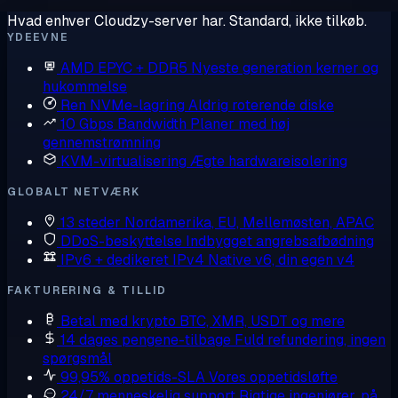
Hvad enhver Cloudzy-server har. Standard, ikke tilkøb.
YDEEVNE
AMD EPYC + DDR5
Nyeste generation kerner og
hukommelse
Ren NVMe-lagring
Aldrig roterende diske
10 Gbps Bandwidth
Planer med høj
gennemstrømning
KVM-virtualisering
Ægte hardwareisolering
GLOBALT NETVÆRK
13 steder
Nordamerika, EU, Mellemøsten, APAC
DDoS-beskyttelse
Indbygget angrebsafbødning
IPv6 + dedikeret IPv4
Native v6, din egen v4
FAKTURERING & TILLID
Betal med krypto
BTC, XMR, USDT og mere
14 dages pengene-tilbage
Fuld refundering, ingen
spørgsmål
99,95% oppetids-SLA
Vores oppetidsløfte
24/7 menneskelig support
Rigtige ingeniører, på