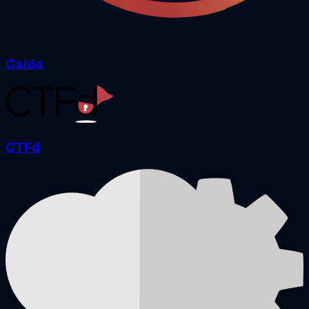
Caido
CTFd