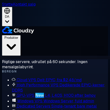
Støtte
Kontakt salg
DA
Produkter
Rigtige servere, udrullet på 60 sekunder. Ingen
mersalgslabyrint.
BEREGN
Cloud VPS
Delt EPYC, fra $2,48/md
High Performance VPS
Dedikerede EPYC-kerner,
DDR5
GPU-VPS
New
L4, L40S, H100 efter behov
Windows VPS
Windows Server, fuld admin
Dedicated Servers
Single-tenant bare metal