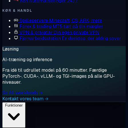
n8n
Automatiseringer 24/7
KØR & HANDL
Spilleservere
Minecraft, CS, ARK, mere
Forex & trading
MT5 tæt på din mægler
VPN & privatliv
Din egen private VPN
Fjernarbejdsstation
En desktop, der aldrig sover
Løsning
AI-træning og inference
Fra idé til udrullet model på 60 minutter. Færdige
PyTorch-, CUDA-, vLLM- og TGI-images på alle GPU-
niveauer.
Se AI-workloads →
Kontakt vores team →
Funktioner