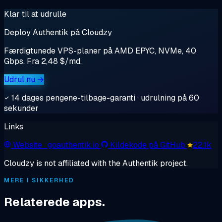
Klar til at udrulle
Deploy Authentik på Cloudzy
Færdigtunede VPS-planer på AMD EPYC, NVMe, 40
Gbps. Fra 2,48 $/md.
Udrul nu →
14 dages pengene-tilbage-garanti · udrulning på 60
sekunder
Links
Website
· goauthentik.io
Kildekode på GitHub
22.1k
Cloudzy is not affiliated with the Authentik project.
MERE I SIKKERHED
Relaterede apps.