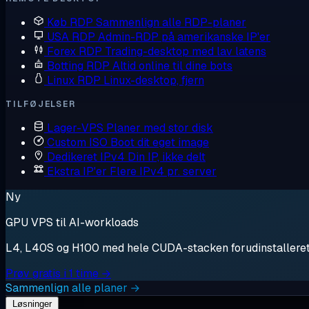
Køb RDP
Sammenlign alle RDP-planer
USA RDP
Admin-RDP på amerikanske IP'er
Forex RDP
Trading-desktop med lav latens
Botting RDP
Altid online til dine bots
Linux RDP
Linux-desktop, fjern
TILFØJELSER
Lager-VPS
Planer med stor disk
Custom ISO
Boot dit eget image
Dedikeret IPv4
Din IP, ikke delt
Ekstra IP'er
Flere IPv4 pr. server
Ny
GPU VPS til AI-workloads
L4, L40S og H100 med hele CUDA-stacken forudinstalleret. S
Prøv gratis i 1 time →
Sammenlign alle planer →
Løsninger