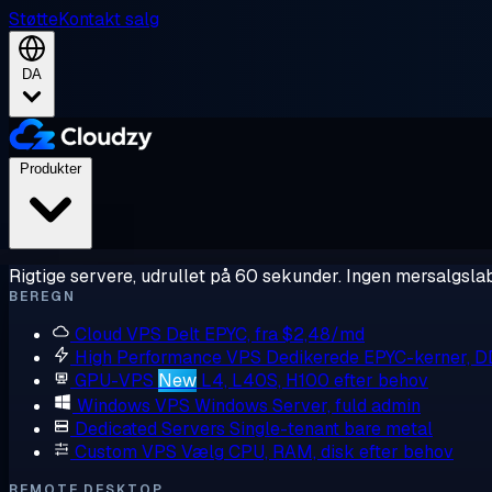
Støtte
Kontakt salg
DA
Produkter
Rigtige servere, udrullet på 60 sekunder. Ingen mersalgslab
BEREGN
Cloud VPS
Delt EPYC, fra $2,48/md
High Performance VPS
Dedikerede EPYC-kerner, 
GPU-VPS
New
L4, L40S, H100 efter behov
Windows VPS
Windows Server, fuld admin
Dedicated Servers
Single-tenant bare metal
Custom VPS
Vælg CPU, RAM, disk efter behov
REMOTE DESKTOP