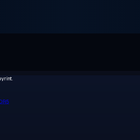
yrint.
DDR5