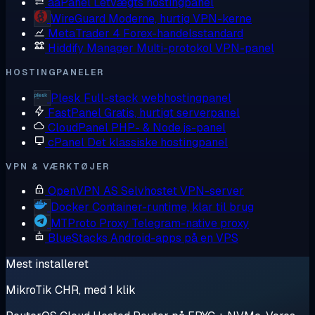
aaPanel
Letvægts hostingpanel
WireGuard
Moderne, hurtig VPN-kerne
MetaTrader 4
Forex-handelsstandard
Hiddify Manager
Multi-protokol VPN-panel
HOSTINGPANELER
Plesk
Full-stack webhostingpanel
FastPanel
Gratis, hurtigt serverpanel
CloudPanel
PHP- & Node.js-panel
cPanel
Det klassiske hostingpanel
VPN & VÆRKTØJER
OpenVPN AS
Selvhostet VPN-server
Docker
Container-runtime, klar til brug
MTProto Proxy
Telegram-native proxy
BlueStacks
Android-apps på en VPS
Mest installeret
MikroTik CHR, med 1 klik