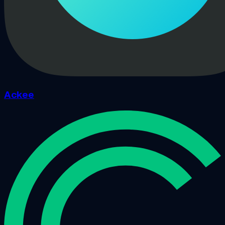
Ackee