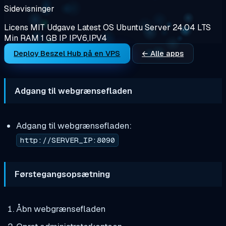
Sidevisninger
Licens
MIT
Udgave
Latest
OS
Ubuntu Server 24.04 LTS
Min RAM
1 GB
IP
IPV6,IPV4
Deploy Beszel Hub på en VPS
← Alle apps
Adgang til webgrænsefladen
Adgang til webgrænsefladen:
http://SERVER_IP:8090
Førstegangsopsætning
Åbn webgrænsefladen