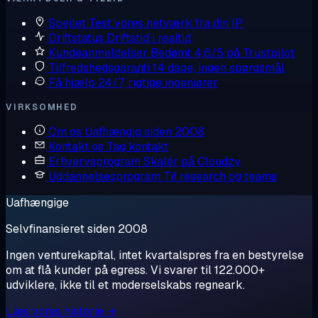
Spejlet
Test vores netværk fra din IP
Driftstatus
Driftstid i realtid
Kundeanmeldelser
Bedømt 4,6/5 på Trustpilot
Tilfredshedsgaranti
14 dage, ingen spørgsmål
Få hjælp
24/7, rigtige ingeniører
VIRKSOMHED
Om os
Uafhængig siden 2008
Kontakt os
Tag kontakt
Erhvervsprogram
Skalér på Cloudzy
Uddannelsesprogram
Til research og teams
Uafhængige
Selvfinansieret siden 2008
Ingen venturekapital, intet kvartalspres fra en bestyrelse
om at flå kunder på egress. Vi svarer til 122.000+
udviklere, ikke til et moderselskabs regneark.
Læs vores historie →