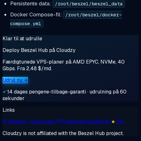
Persistente data:
/root/beszel/beszel_data
Docker Compose-fil:
/root/beszel/docker-
compose.yml
Klar til at udrulle
Deploy Beszel Hub på Cloudzy
Færdigtunede VPS-planer på AMD EPYC, NVMe, 40
Gbps. Fra 2,48 $/md.
Udrul nu →
14 dages pengene-tilbage-garanti · udrulning på 60
sekunder
Links
Website
· beszel.dev
Kildekode på GitHub
23k
Cloudzy is not affiliated with the Beszel Hub project.