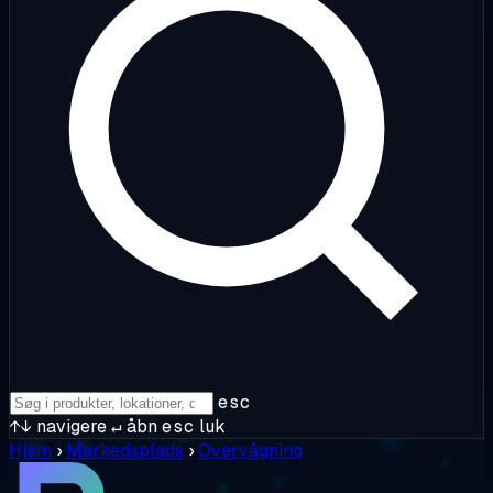
esc
↑↓
navigere
↵
åbn
esc
luk
Hjem
›
Markedsplads
›
Overvågning