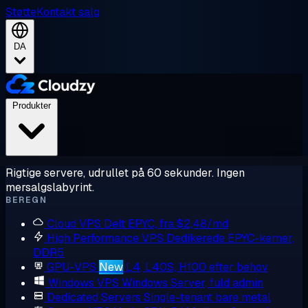
Støtte
Kontakt salg
DA
Produkter
Rigtige servere, udrullet på 60 sekunder. Ingen
mersalgslabyrint.
BEREGN
Cloud VPS
Delt EPYC, fra $2,48/md
High Performance VPS
Dedikerede EPYC-kerner,
DDR5
GPU-VPS
New
L4, L40S, H100 efter behov
Windows VPS
Windows Server, fuld admin
Dedicated Servers
Single-tenant bare metal