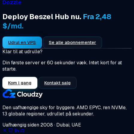
Dozzle
Deploy Beszel Hub nu.
Fra 2,48
$/md.
Udrul en VPS
Se alle abonnementer
Klar til at udrulle?
Din første server er 60 sekunder væk. Intet kort for at
starte.
Kom i gang
Kontakt salg
Den uafhængige sky for byggere.
AMD EPYC, ren NVMe,
13 globale regioner, udrullet på sekunder.
Uafhængig siden 2008 · Dubai, UAE