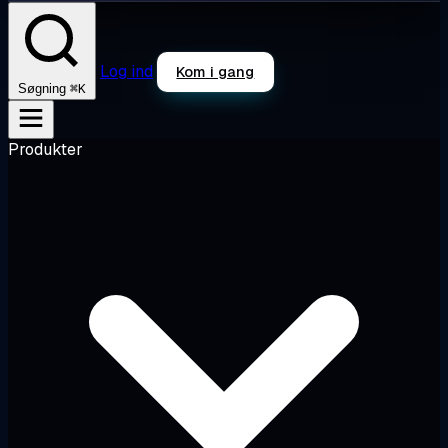
Log ind
Kom i gang
⌘K
Søgning
Produkter