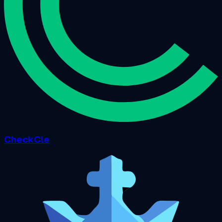
CheckCle