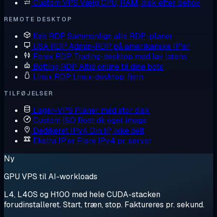
Custom VPS
Vælg CPU, RAM, disk efter behov
REMOTE DESKTOP
Køb RDP
Sammenlign alle RDP-planer
USA RDP
Admin-RDP på amerikanske IP'er
Forex RDP
Trading-desktop med lav latens
Botting RDP
Altid online til dine bots
Linux RDP
Linux-desktop, fjern
TILFØJELSER
Lager-VPS
Planer med stor disk
Custom ISO
Boot dit eget image
Dedikeret IPv4
Din IP, ikke delt
Ekstra IP'er
Flere IPv4 pr. server
Ny
GPU VPS til AI-workloads
L4, L40S og H100 med hele CUDA-stacken
forudinstalleret. Start, træn, stop. Faktureres pr. sekund.