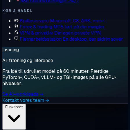
n8n
Automatiseringer 24/7
KØR & HANDL
Spilleservere
Minecraft, CS, ARK, mere
Forex & trading
MT5 tæt på din mægler
VPN & privatliv
Din egen private VPN
Fjernarbejdsstation
En desktop, der aldrig sover
Løsning
AI-træning og inference
Fra idé til udrullet model på 60 minutter. Færdige
PyTorch-, CUDA-, vLLM- og TGI-images på alle GPU-
niveauer.
Se AI-workloads →
Kontakt vores team →
Funktioner