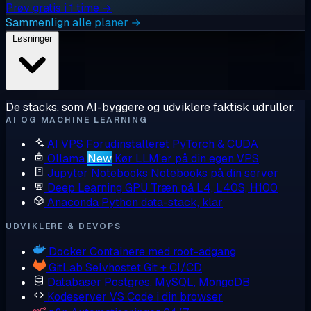
Prøv gratis i 1 time →
Sammenlign alle planer →
Løsninger
De stacks, som AI-byggere og udviklere faktisk udruller.
AI OG MACHINE LEARNING
AI VPS
Forudinstalleret PyTorch & CUDA
Ollama
New
Kør LLM'er på din egen VPS
Jupyter Notebooks
Notebooks på din server
Deep Learning GPU
Træn på L4, L40S, H100
Anaconda
Python data-stack, klar
UDVIKLERE & DEVOPS
Docker
Containere med root-adgang
GitLab
Selvhostet Git + CI/CD
Databaser
Postgres, MySQL, MongoDB
Kodeserver
VS Code i din browser