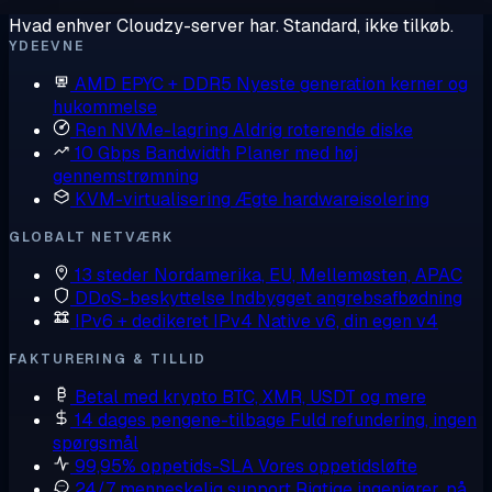
Hvad enhver Cloudzy-server har. Standard, ikke tilkøb.
YDEEVNE
AMD EPYC + DDR5
Nyeste generation kerner og
hukommelse
Ren NVMe-lagring
Aldrig roterende diske
10 Gbps Bandwidth
Planer med høj
gennemstrømning
KVM-virtualisering
Ægte hardwareisolering
GLOBALT NETVÆRK
13 steder
Nordamerika, EU, Mellemøsten, APAC
DDoS-beskyttelse
Indbygget angrebsafbødning
IPv6 + dedikeret IPv4
Native v6, din egen v4
FAKTURERING & TILLID
Betal med krypto
BTC, XMR, USDT og mere
14 dages pengene-tilbage
Fuld refundering, ingen
spørgsmål
99,95% oppetids-SLA
Vores oppetidsløfte
24/7 menneskelig support
Rigtige ingeniører, på