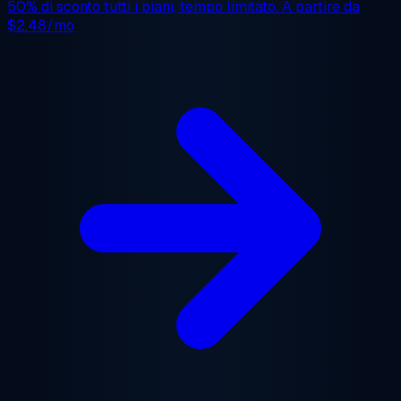
50% di sconto
tutti i piani, tempo limitato. A partire da
$2.48/mo