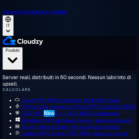
Supporto
Contatta le vendite
IT
Prodotti
Server reali, distribuiti in 60 secondi. Nessun labirinto di
upsell.
CALCOLARE
Cloud VPS
EPYC condiviso, da $2,48/mese
VPS ad alte prestazioni
Core EPYC dedicati, DDR5
GPU VPS
New
L4, L40S, H100 on demand
Windows VPS
Windows Server, admin completo
Server dedicati
Bare metal a tenant singolo
Custom VPS
Scegli CPU, RAM, disco su misura