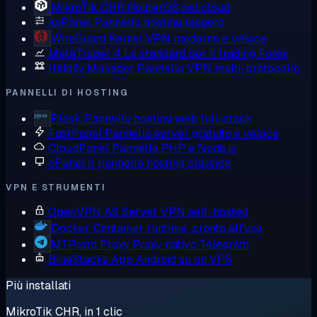
MikroTik CHR
RouterOS nel cloud
aaPanel
Pannello hosting leggero
WireGuard
Kernel VPN moderno e veloce
MetaTrader 4
Lo standard per il trading Forex
Hiddify Manager
Pannello VPN multi-protocollo
PANNELLI DI HOSTING
Plesk
Pannello hosting web full-stack
FastPanel
Pannello server gratuito e veloce
CloudPanel
Pannello PHP e Node.js
cPanel
Il pannello hosting classico
VPN E STRUMENTI
OpenVPN AS
Server VPN self-hosted
Docker
Container runtime, pronto all'uso
MTProto Proxy
Proxy nativo Telegram
BlueStacks
App Android su un VPS
Più installati
MikroTik CHR, in 1 clic