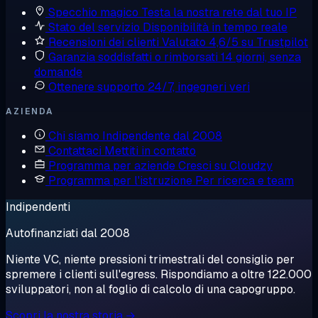
Specchio magico
Testa la nostra rete dal tuo IP
Stato del servizio
Disponibilità in tempo reale
Recensioni dei clienti
Valutato 4,6/5 su Trustpilot
Garanzia soddisfatti o rimborsati
14 giorni, senza
domande
Ottenere supporto
24/7, ingegneri veri
AZIENDA
Chi siamo
Indipendente dal 2008
Contattaci
Mettiti in contatto
Programma per aziende
Cresci su Cloudzy
Programma per l'istruzione
Per ricerca e team
Indipendenti
Autofinanziati dal 2008
Niente VC, niente pressioni trimestrali del consiglio per
spremere i clienti sull'egress. Rispondiamo a oltre 122.000
sviluppatori, non al foglio di calcolo di una capogruppo.
Scopri la nostra storia →