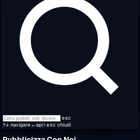
esc
↑↓
navigare
↵
apri
esc
chiudi
Pubblicizza Con Noi