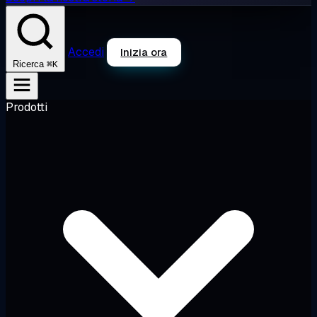
Accedi
Inizia ora
⌘K
Ricerca
Prodotti