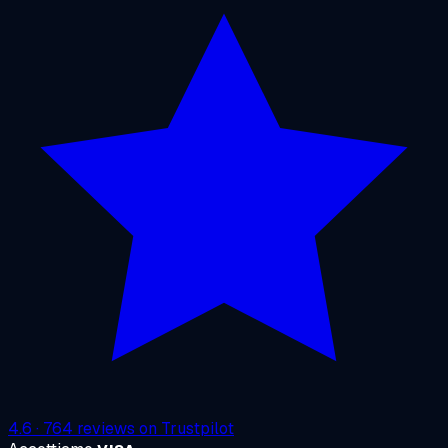
4.6
·
764
reviews on
Trustpilot