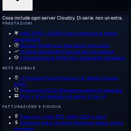
Cosa include ogni server Cloudzy. Di serie, non un extra.
PRESTAZIONI
AMD EPYC + DDR5
Core e memoria di ultima
generazione
Storage NVMe puro
Mai dischi meccanici
10 Gbps Bandwidth
Piani ad alto throughput
Virtualizzazione KVM
Vero isolamento hardware
RETE GLOBALE
13 Posizioni
Nord America, UE, Medio Oriente,
APAC
Protezione DDoS
Mitigazione attacchi integrata
IPv6 + IPv4 dedicato
v6 nativo, il tuo v4
FATTURAZIONE E FIDUCIA
Paga con cripto
BTC, XMR, USDT e altro
Rimborso entro 14 giorni
Rimborso totale, senza
domande