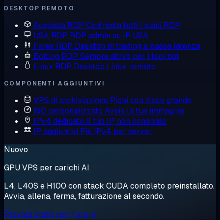
DESKTOP REMOTO
Acquista RDP
Confronta tutti i piani RDP
USA RDP
RDP admin su IP USA
Forex RDP
Desktop di trading a bassa latenza
Botting RDP
Sempre attivo per i tuoi bot
Linux RDP
Desktop Linux, remoto
COMPONENTI AGGIUNTIVI
VPS di archiviazione
Piani con disco grande
ISO personalizzato
Avvia la tua immagine
IPv4 dedicato
Il tuo IP, non condiviso
IP aggiuntivi
Più IPv4 per server
Nuovo
GPU VPS per carichi AI
L4, L40S e H100 con stack CUDA completo preinstallato.
Avvia, allena, ferma, fatturazione al secondo.
Provala gratis per 1 ora →