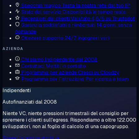
Specchio magico
Testa la nostra rete dal tuo IP
Stato del servizio
Disponibilità in tempo reale
Recensioni dei clienti
Valutato 4,6/5 su Trustpilot
Garanzia soddisfatti o rimborsati
14 giorni, senza
domande
Ottenere supporto
24/7, ingegneri veri
AZIENDA
Chi siamo
Indipendente dal 2008
Contattaci
Mettiti in contatto
Programma per aziende
Cresci su Cloudzy
Programma per l'istruzione
Per ricerca e team
Indipendenti
Autofinanziati dal 2008
Niente VC, niente pressioni trimestrali del consiglio per
spremere i clienti sull'egress. Rispondiamo a oltre 122.000
sviluppatori, non al foglio di calcolo di una capogruppo.
Scopri la nostra storia →