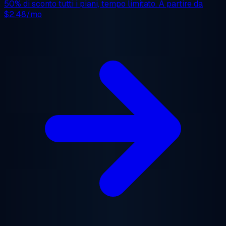
50% di sconto
tutti i piani, tempo limitato. A partire da
$2.48/mo