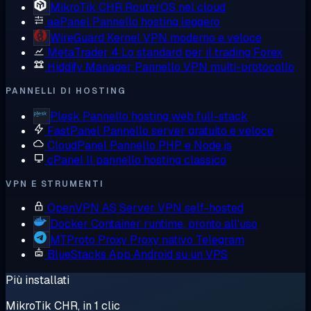
MikroTik CHR
RouterOS nel cloud
aaPanel
Pannello hosting leggero
WireGuard
Kernel VPN moderno e veloce
MetaTrader 4
Lo standard per il trading Forex
Hiddify Manager
Pannello VPN multi-protocollo
PANNELLI DI HOSTING
Plesk
Pannello hosting web full-stack
FastPanel
Pannello server gratuito e veloce
CloudPanel
Pannello PHP e Node.js
cPanel
Il pannello hosting classico
VPN E STRUMENTI
OpenVPN AS
Server VPN self-hosted
Docker
Container runtime, pronto all'uso
MTProto Proxy
Proxy nativo Telegram
BlueStacks
App Android su un VPS
Più installati
MikroTik CHR, in 1 clic