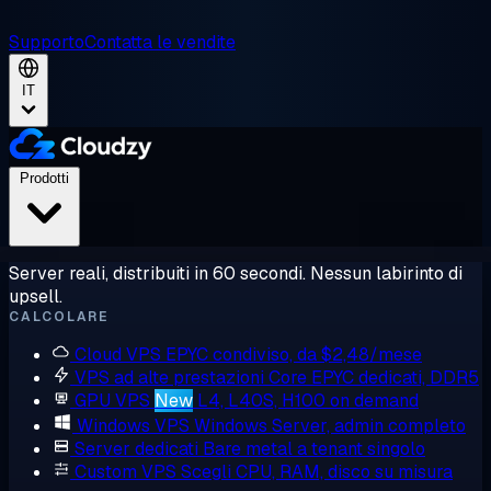
Supporto
Contatta le vendite
IT
Prodotti
Server reali, distribuiti in 60 secondi. Nessun labirinto di
upsell.
CALCOLARE
Cloud VPS
EPYC condiviso, da $2,48/mese
VPS ad alte prestazioni
Core EPYC dedicati, DDR5
GPU VPS
New
L4, L40S, H100 on demand
Windows VPS
Windows Server, admin completo
Server dedicati
Bare metal a tenant singolo
Custom VPS
Scegli CPU, RAM, disco su misura