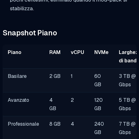
stabilizza.
Snapshot Piano
Piano
RAM
vCPU
NVMe
Larghez
di band
Basilare
2 GB
1
60
3 TB @ 
GB
Gbps
Avanzato
4
2
120
5 TB @ 
GB
GB
Gbps
Professionale
8 GB
4
240
7 TB @ 
GB
Gbps