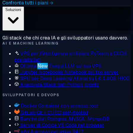
Confronta tutti i piani →
Soluzioni
Gli stack che chi crea IA e gli sviluppatori usano davvero.
AI E MACHINE LEARNING
VPS per l'intelligenza artificiale
PyTorch e CUDA
preinstallati
Ollama
New
Esegui LLM sul tuo VPS
Jupyter Notebooks
Notebook sul tuo server
GPU per Deep Learning
Allena su L4, L40S, H100
Anaconda
Stack dati Python, pronto
SVILUPPATORI E DEVOPS
Docker
Container con accesso root
GitLab
Git + CI/CD self-hosted
Banche dati
Postgres, MySQL, MongoDB
Server di Codice
VS Code nel browser
n8n
Automazioni attive 24/7