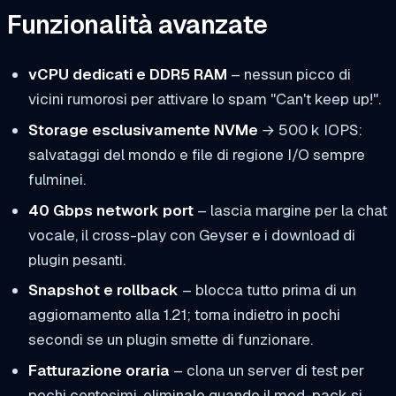
Funzionalità avanzate
vCPU dedicati e DDR5 RAM
– nessun picco di
vicini rumorosi per attivare lo spam "Can't keep up!".
Storage esclusivamente NVMe
→ 500 k IOPS:
salvataggi del mondo e file di regione I/O sempre
fulminei.
40 Gbps network port
– lascia margine per la chat
vocale, il cross-play con Geyser e i download di
plugin pesanti.
Snapshot e rollback
– blocca tutto prima di un
aggiornamento alla 1.21; torna indietro in pochi
secondi se un plugin smette di funzionare.
Fatturazione oraria
– clona un server di test per
pochi centesimi, eliminalo quando il mod-pack si