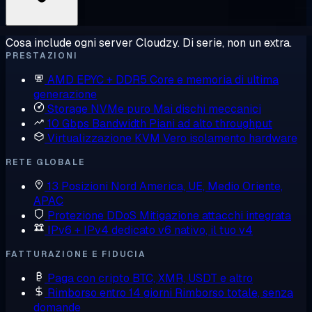
Cosa include ogni server Cloudzy. Di serie, non un extra.
PRESTAZIONI
AMD EPYC + DDR5
Core e memoria di ultima
generazione
Storage NVMe puro
Mai dischi meccanici
10 Gbps Bandwidth
Piani ad alto throughput
Virtualizzazione KVM
Vero isolamento hardware
RETE GLOBALE
13 Posizioni
Nord America, UE, Medio Oriente,
APAC
Protezione DDoS
Mitigazione attacchi integrata
IPv6 + IPv4 dedicato
v6 nativo, il tuo v4
FATTURAZIONE E FIDUCIA
Paga con cripto
BTC, XMR, USDT e altro
Rimborso entro 14 giorni
Rimborso totale, senza
domande