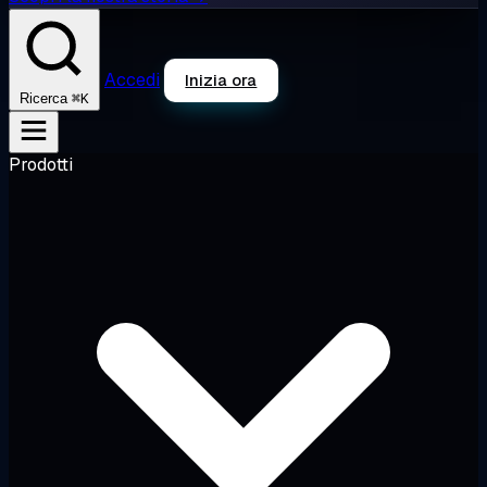
Accedi
Inizia ora
⌘K
Ricerca
Prodotti