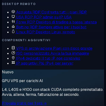
DESKTOP REMOTO
Acquista RDP
Confronta tutti i piani RDP
USA RDP
RDP admin su IP USA
Forex RDP
Desktop di trading a bassa latenza
Botting RDP
Sempre attivo per i tuoi bot
Linux RDP
Desktop Linux, remoto
COMPONENTI AGGIUNTIVI
VPS di archiviazione
Piani con disco grande
ISO personalizzato
Avvia la tua immagine
IPv4 dedicato
Il tuo IP, non condiviso
IP aggiuntivi
Più IPv4 per server
Nuovo
GPU VPS per carichi AI
L4, L40S e H100 con stack CUDA completo preinstallato.
Avvia, allena, ferma, fatturazione al secondo.
Provala gratis per 1 ora →