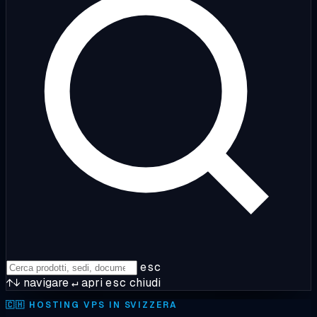
esc
↑↓
navigare
↵
apri
esc
chiudi
🇨🇭
HOSTING VPS IN SVIZZERA