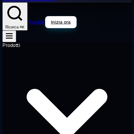
Accedi
Inizia ora
⌘K
Ricerca
Prodotti