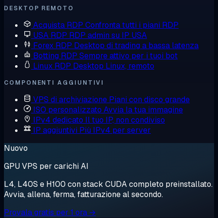
DESKTOP REMOTO
Acquista RDP
Confronta tutti i piani RDP
USA RDP
RDP admin su IP USA
Forex RDP
Desktop di trading a bassa latenza
Botting RDP
Sempre attivo per i tuoi bot
Linux RDP
Desktop Linux, remoto
COMPONENTI AGGIUNTIVI
VPS di archiviazione
Piani con disco grande
ISO personalizzato
Avvia la tua immagine
IPv4 dedicato
Il tuo IP, non condiviso
IP aggiuntivi
Più IPv4 per server
Nuovo
GPU VPS per carichi AI
L4, L40S e H100 con stack CUDA completo preinstallato.
Avvia, allena, ferma, fatturazione al secondo.
Provala gratis per 1 ora →