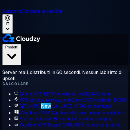
Supporto
Contatta le vendite
IT
Prodotti
Server reali, distribuiti in 60 secondi. Nessun labirinto di
upsell.
CALCOLARE
Cloud VPS
EPYC condiviso, da $2,48/mese
VPS ad alte prestazioni
Core EPYC dedicati, DDR5
GPU VPS
New
L4, L40S, H100 on demand
Windows VPS
Windows Server, admin completo
Server dedicati
Bare metal a tenant singolo
Custom VPS
Scegli CPU, RAM, disco su misura