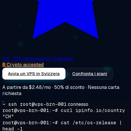
4.6
· 764 recensioni su Trustpilot
₿
Crypto accepted
Avvia un VPS in Svizzera
Confronta i piani
A partire da
$2.48/mo
· 50% di sconto · Nessuna carta
richiesta
~ ssh root@vps-brn-001
connesso
root@vps-brn-001:~#
curl ipinfo.io/country
"CH"
root@vps-brn-001:~#
cat /etc/os-release |
head -1