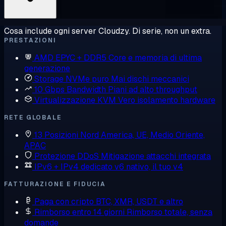
Cosa include ogni server Cloudzy. Di serie, non un extra.
PRESTAZIONI
AMD EPYC + DDR5
Core e memoria di ultima
generazione
Storage NVMe puro
Mai dischi meccanici
10 Gbps Bandwidth
Piani ad alto throughput
Virtualizzazione KVM
Vero isolamento hardware
RETE GLOBALE
13 Posizioni
Nord America, UE, Medio Oriente,
APAC
Protezione DDoS
Mitigazione attacchi integrata
IPv6 + IPv4 dedicato
v6 nativo, il tuo v4
FATTURAZIONE E FIDUCIA
Paga con cripto
BTC, XMR, USDT e altro
Rimborso entro 14 giorni
Rimborso totale, senza
domande