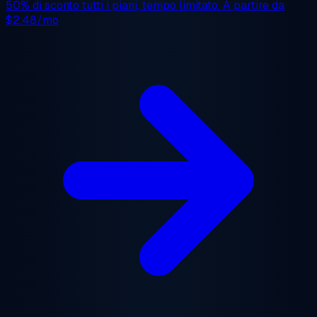
50% di sconto
tutti i piani, tempo limitato. A partire da
$2.48/mo