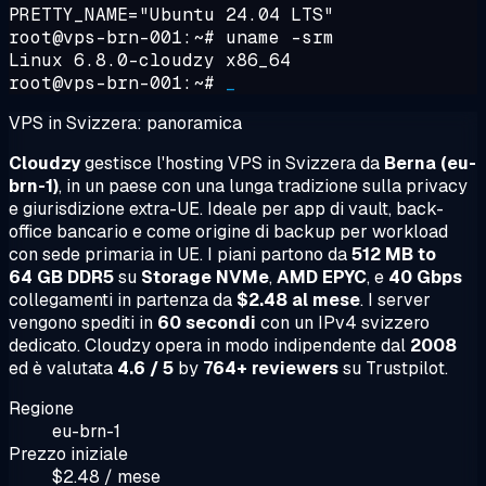
PRETTY_NAME="Ubuntu 24.04 LTS"
root@vps-brn-001:~#
uname -srm
Linux 6.8.0-cloudzy x86_64
root@vps-brn-001:~#
_
VPS in Svizzera: panoramica
Cloudzy
gestisce l'hosting VPS in Svizzera da
Berna (eu-
brn-1)
, in un paese con una lunga tradizione sulla privacy
e giurisdizione extra-UE. Ideale per app di vault, back-
office bancario e come origine di backup per workload
con sede primaria in UE. I piani partono da
512 MB to
64 GB DDR5
su
Storage NVMe
,
AMD EPYC
, e
40 Gbps
collegamenti in partenza da
$2.48 al mese
. I server
vengono spediti in
60 secondi
con un IPv4 svizzero
dedicato. Cloudzy opera in modo indipendente dal
2008
ed è valutata
4.6 / 5
by
764+ reviewers
su Trustpilot.
Regione
eu-brn-1
Prezzo iniziale
$2.48 / mese