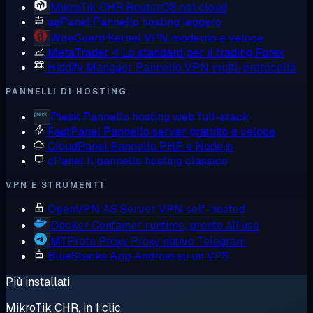
MikroTik CHR
RouterOS nel cloud
aaPanel
Pannello hosting leggero
WireGuard
Kernel VPN moderno e veloce
MetaTrader 4
Lo standard per il trading Forex
Hiddify Manager
Pannello VPN multi-protocollo
PANNELLI DI HOSTING
Plesk
Pannello hosting web full-stack
FastPanel
Pannello server gratuito e veloce
CloudPanel
Pannello PHP e Node.js
cPanel
Il pannello hosting classico
VPN E STRUMENTI
OpenVPN AS
Server VPN self-hosted
Docker
Container runtime, pronto all'uso
MTProto Proxy
Proxy nativo Telegram
BlueStacks
App Android su un VPS
Più installati
MikroTik CHR, in 1 clic