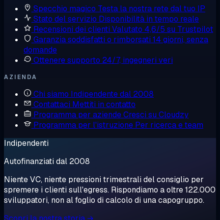
Specchio magico
Testa la nostra rete dal tuo IP
Stato del servizio
Disponibilità in tempo reale
Recensioni dei clienti
Valutato 4,6/5 su Trustpilot
Garanzia soddisfatti o rimborsati
14 giorni, senza
domande
Ottenere supporto
24/7, ingegneri veri
AZIENDA
Chi siamo
Indipendente dal 2008
Contattaci
Mettiti in contatto
Programma per aziende
Cresci su Cloudzy
Programma per l'istruzione
Per ricerca e team
Indipendenti
Autofinanziati dal 2008
Niente VC, niente pressioni trimestrali del consiglio per
spremere i clienti sull'egress. Rispondiamo a oltre 122.000
sviluppatori, non al foglio di calcolo di una capogruppo.
Scopri la nostra storia →