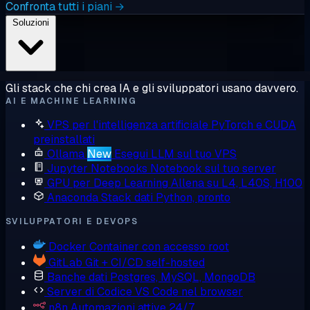
Confronta tutti i piani →
Soluzioni
Gli stack che chi crea IA e gli sviluppatori usano davvero.
AI E MACHINE LEARNING
VPS per l'intelligenza artificiale
PyTorch e CUDA
preinstallati
Ollama
New
Esegui LLM sul tuo VPS
Jupyter Notebooks
Notebook sul tuo server
GPU per Deep Learning
Allena su L4, L40S, H100
Anaconda
Stack dati Python, pronto
SVILUPPATORI E DEVOPS
Docker
Container con accesso root
GitLab
Git + CI/CD self-hosted
Banche dati
Postgres, MySQL, MongoDB
Server di Codice
VS Code nel browser
n8n
Automazioni attive 24/7