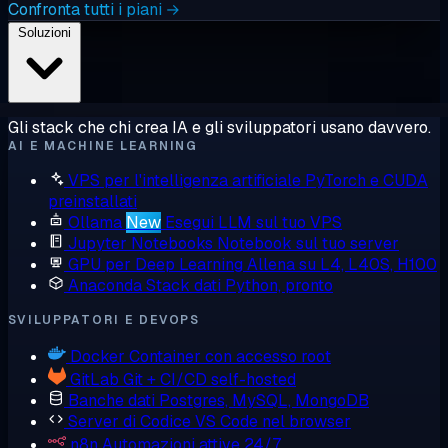
Confronta tutti i piani →
Soluzioni
Gli stack che chi crea IA e gli sviluppatori usano davvero.
AI E MACHINE LEARNING
VPS per l'intelligenza artificiale
PyTorch e CUDA
preinstallati
Ollama
New
Esegui LLM sul tuo VPS
Jupyter Notebooks
Notebook sul tuo server
GPU per Deep Learning
Allena su L4, L40S, H100
Anaconda
Stack dati Python, pronto
SVILUPPATORI E DEVOPS
Docker
Container con accesso root
GitLab
Git + CI/CD self-hosted
Banche dati
Postgres, MySQL, MongoDB
Server di Codice
VS Code nel browser
n8n
Automazioni attive 24/7