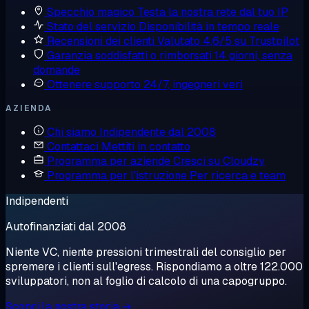
Specchio magico
Testa la nostra rete dal tuo IP
Stato del servizio
Disponibilità in tempo reale
Recensioni dei clienti
Valutato 4,6/5 su Trustpilot
Garanzia soddisfatti o rimborsati
14 giorni, senza
domande
Ottenere supporto
24/7, ingegneri veri
AZIENDA
Chi siamo
Indipendente dal 2008
Contattaci
Mettiti in contatto
Programma per aziende
Cresci su Cloudzy
Programma per l'istruzione
Per ricerca e team
Indipendenti
Autofinanziati dal 2008
Niente VC, niente pressioni trimestrali del consiglio per
spremere i clienti sull'egress. Rispondiamo a oltre 122.000
sviluppatori, non al foglio di calcolo di una capogruppo.
Scopri la nostra storia →