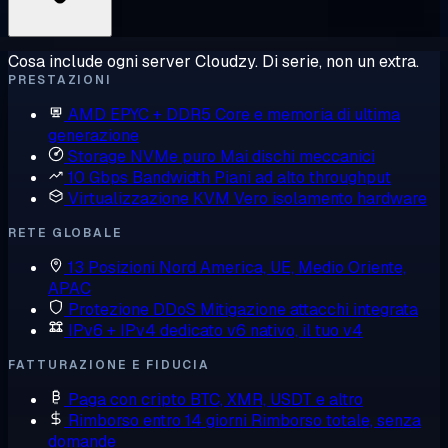
Cosa include ogni server Cloudzy. Di serie, non un extra.
PRESTAZIONI
AMD EPYC + DDR5
Core e memoria di ultima
generazione
Storage NVMe puro
Mai dischi meccanici
10 Gbps Bandwidth
Piani ad alto throughput
Virtualizzazione KVM
Vero isolamento hardware
RETE GLOBALE
13 Posizioni
Nord America, UE, Medio Oriente,
APAC
Protezione DDoS
Mitigazione attacchi integrata
IPv6 + IPv4 dedicato
v6 nativo, il tuo v4
FATTURAZIONE E FIDUCIA
Paga con cripto
BTC, XMR, USDT e altro
Rimborso entro 14 giorni
Rimborso totale, senza
domande