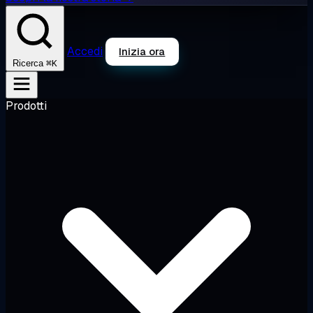
Accedi
Inizia ora
⌘K
Ricerca
Prodotti