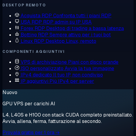
DESKTOP REMOTO
Acquista RDP
Confronta tutti i piani RDP
USA RDP
RDP admin su IP USA
Forex RDP
Desktop di trading a bassa latenza
Botting RDP
Sempre attivo per i tuoi bot
Linux RDP
Desktop Linux, remoto
COMPONENTI AGGIUNTIVI
VPS di archiviazione
Piani con disco grande
ISO personalizzato
Avvia la tua immagine
IPv4 dedicato
Il tuo IP, non condiviso
IP aggiuntivi
Più IPv4 per server
Nuovo
GPU VPS per carichi AI
L4, L40S e H100 con stack CUDA completo preinstallato.
Avvia, allena, ferma, fatturazione al secondo.
Provala gratis per 1 ora →