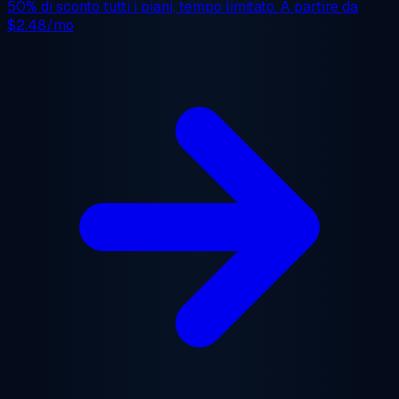
50% di sconto
tutti i piani, tempo limitato. A partire da
$2.48/mo