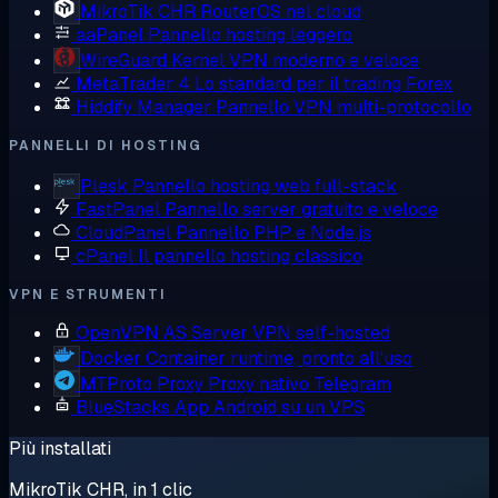
MikroTik CHR
RouterOS nel cloud
aaPanel
Pannello hosting leggero
WireGuard
Kernel VPN moderno e veloce
MetaTrader 4
Lo standard per il trading Forex
Hiddify Manager
Pannello VPN multi-protocollo
PANNELLI DI HOSTING
Plesk
Pannello hosting web full-stack
FastPanel
Pannello server gratuito e veloce
CloudPanel
Pannello PHP e Node.js
cPanel
Il pannello hosting classico
VPN E STRUMENTI
OpenVPN AS
Server VPN self-hosted
Docker
Container runtime, pronto all'uso
MTProto Proxy
Proxy nativo Telegram
BlueStacks
App Android su un VPS
Più installati
MikroTik CHR, in 1 clic