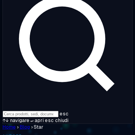
esc
↑↓
navigare
↵
apri
esc
chiudi
Home
›
Blog
›
Star