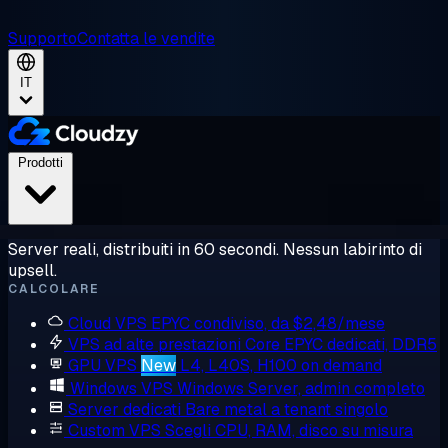
Supporto
Contatta le vendite
IT
Prodotti
Server reali, distribuiti in 60 secondi. Nessun labirinto di
upsell.
CALCOLARE
Cloud VPS
EPYC condiviso, da $2,48/mese
VPS ad alte prestazioni
Core EPYC dedicati, DDR5
GPU VPS
New
L4, L40S, H100 on demand
Windows VPS
Windows Server, admin completo
Server dedicati
Bare metal a tenant singolo
Custom VPS
Scegli CPU, RAM, disco su misura