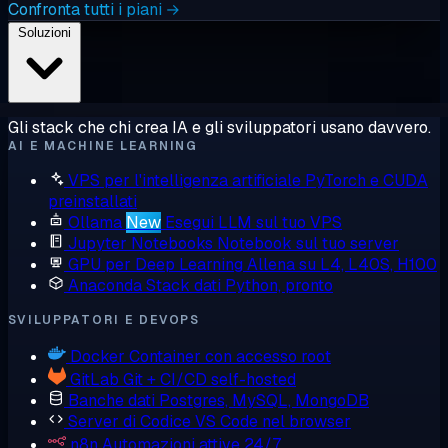
Confronta tutti i piani →
Soluzioni
Gli stack che chi crea IA e gli sviluppatori usano davvero.
AI E MACHINE LEARNING
VPS per l'intelligenza artificiale
PyTorch e CUDA
preinstallati
Ollama
New
Esegui LLM sul tuo VPS
Jupyter Notebooks
Notebook sul tuo server
GPU per Deep Learning
Allena su L4, L40S, H100
Anaconda
Stack dati Python, pronto
SVILUPPATORI E DEVOPS
Docker
Container con accesso root
GitLab
Git + CI/CD self-hosted
Banche dati
Postgres, MySQL, MongoDB
Server di Codice
VS Code nel browser
n8n
Automazioni attive 24/7