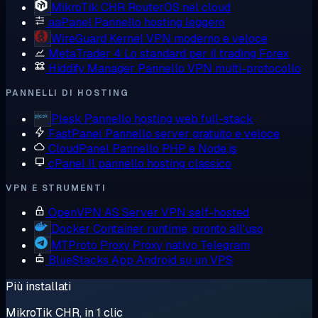
MikroTik CHR
RouterOS nel cloud
aaPanel
Pannello hosting leggero
WireGuard
Kernel VPN moderno e veloce
MetaTrader 4
Lo standard per il trading Forex
Hiddify Manager
Pannello VPN multi-protocollo
PANNELLI DI HOSTING
Plesk
Pannello hosting web full-stack
FastPanel
Pannello server gratuito e veloce
CloudPanel
Pannello PHP e Node.js
cPanel
Il pannello hosting classico
VPN E STRUMENTI
OpenVPN AS
Server VPN self-hosted
Docker
Container runtime, pronto all'uso
MTProto Proxy
Proxy nativo Telegram
BlueStacks
App Android su un VPS
Più installati
MikroTik CHR, in 1 clic