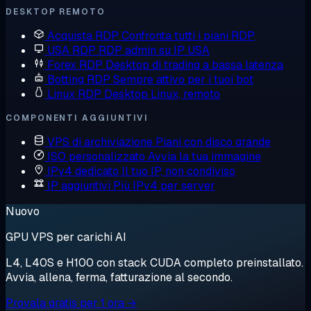
DESKTOP REMOTO
Acquista RDP
Confronta tutti i piani RDP
USA RDP
RDP admin su IP USA
Forex RDP
Desktop di trading a bassa latenza
Botting RDP
Sempre attivo per i tuoi bot
Linux RDP
Desktop Linux, remoto
COMPONENTI AGGIUNTIVI
VPS di archiviazione
Piani con disco grande
ISO personalizzato
Avvia la tua immagine
IPv4 dedicato
Il tuo IP, non condiviso
IP aggiuntivi
Più IPv4 per server
Nuovo
GPU VPS per carichi AI
L4, L40S e H100 con stack CUDA completo preinstallato.
Avvia, allena, ferma, fatturazione al secondo.
Provala gratis per 1 ora →