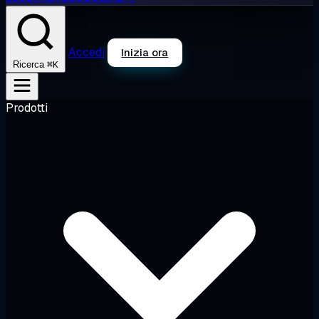
Accedi
Inizia ora
⌘K
Ricerca
Prodotti