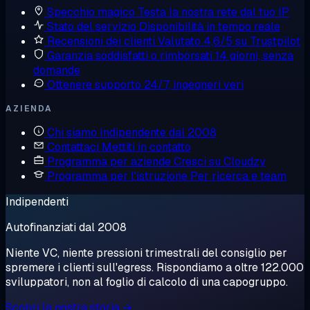
Specchio magico
Testa la nostra rete dal tuo IP
Stato del servizio
Disponibilità in tempo reale
Recensioni dei clienti
Valutato 4,6/5 su Trustpilot
Garanzia soddisfatti o rimborsati
14 giorni, senza
domande
Ottenere supporto
24/7, ingegneri veri
AZIENDA
Chi siamo
Indipendente dal 2008
Contattaci
Mettiti in contatto
Programma per aziende
Cresci su Cloudzy
Programma per l'istruzione
Per ricerca e team
Indipendenti
Autofinanziati dal 2008
Niente VC, niente pressioni trimestrali del consiglio per
spremere i clienti sull'egress. Rispondiamo a oltre 122.000
sviluppatori, non al foglio di calcolo di una capogruppo.
Scopri la nostra storia →