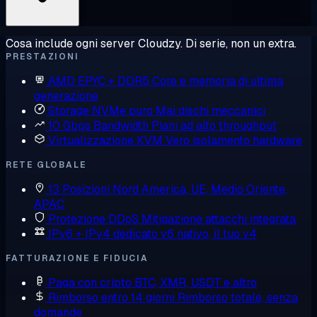
Cosa include ogni server Cloudzy. Di serie, non un extra.
PRESTAZIONI
AMD EPYC + DDR5
Core e memoria di ultima
generazione
Storage NVMe puro
Mai dischi meccanici
10 Gbps Bandwidth
Piani ad alto throughput
Virtualizzazione KVM
Vero isolamento hardware
RETE GLOBALE
13 Posizioni
Nord America, UE, Medio Oriente,
APAC
Protezione DDoS
Mitigazione attacchi integrata
IPv6 + IPv4 dedicato
v6 nativo, il tuo v4
FATTURAZIONE E FIDUCIA
Paga con cripto
BTC, XMR, USDT e altro
Rimborso entro 14 giorni
Rimborso totale, senza
domande