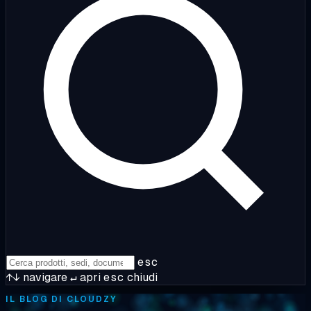
esc
↑↓
navigare
↵
apri
esc
chiudi
IL BLOG DI CLOUDZY