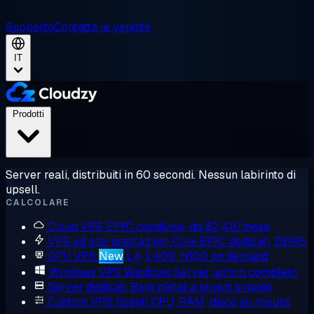
Supporto
Contatta le vendite
IT
Prodotti
Server reali, distribuiti in 60 secondi. Nessun labirinto di
upsell.
CALCOLARE
Cloud VPS
EPYC condiviso, da $2,48/mese
VPS ad alte prestazioni
Core EPYC dedicati, DDR5
GPU VPS
New
L4, L40S, H100 on demand
Windows VPS
Windows Server, admin completo
Server dedicati
Bare metal a tenant singolo
Custom VPS
Scegli CPU, RAM, disco su misura