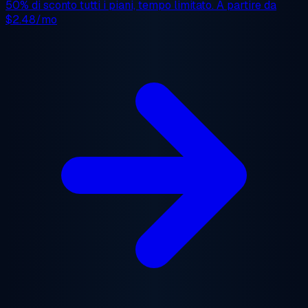
50% di sconto
tutti i piani, tempo limitato. A partire da
$2.48/mo