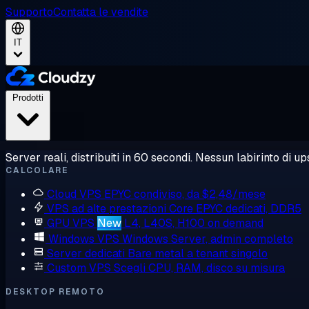
Supporto
Contatta le vendite
IT
Prodotti
Server reali, distribuiti in 60 secondi. Nessun labirinto di ups
CALCOLARE
Cloud VPS
EPYC condiviso, da $2,48/mese
VPS ad alte prestazioni
Core EPYC dedicati, DDR5
GPU VPS
New
L4, L40S, H100 on demand
Windows VPS
Windows Server, admin completo
Server dedicati
Bare metal a tenant singolo
Custom VPS
Scegli CPU, RAM, disco su misura
DESKTOP REMOTO