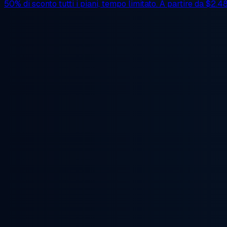
50% di sconto
tutti i piani, tempo limitato. A partire da
$2.4