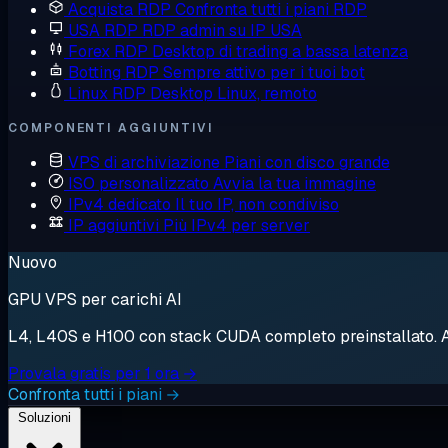
Acquista RDP
Confronta tutti i piani RDP
USA RDP
RDP admin su IP USA
Forex RDP
Desktop di trading a bassa latenza
Botting RDP
Sempre attivo per i tuoi bot
Linux RDP
Desktop Linux, remoto
COMPONENTI AGGIUNTIVI
VPS di archiviazione
Piani con disco grande
ISO personalizzato
Avvia la tua immagine
IPv4 dedicato
Il tuo IP, non condiviso
IP aggiuntivi
Più IPv4 per server
Nuovo
GPU VPS per carichi AI
L4, L40S e H100 con stack CUDA completo preinstallato. Avv
Provala gratis per 1 ora →
Confronta tutti i piani →
Soluzioni