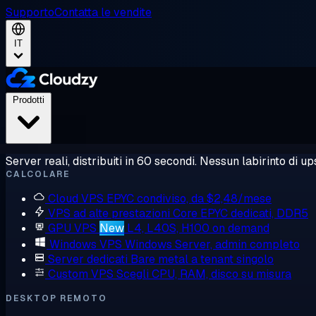
Supporto
Contatta le vendite
IT
Prodotti
Server reali, distribuiti in 60 secondi. Nessun labirinto di ups
CALCOLARE
Cloud VPS
EPYC condiviso, da $2,48/mese
VPS ad alte prestazioni
Core EPYC dedicati, DDR5
GPU VPS
New
L4, L40S, H100 on demand
Windows VPS
Windows Server, admin completo
Server dedicati
Bare metal a tenant singolo
Custom VPS
Scegli CPU, RAM, disco su misura
DESKTOP REMOTO