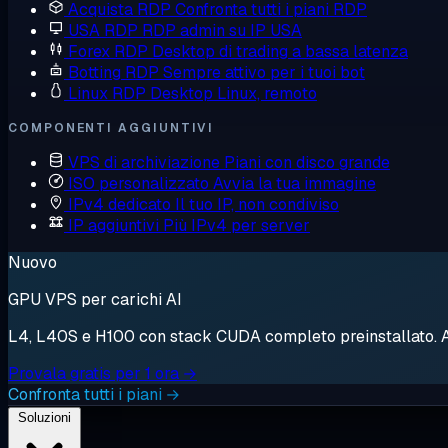
Acquista RDP
Confronta tutti i piani RDP
USA RDP
RDP admin su IP USA
Forex RDP
Desktop di trading a bassa latenza
Botting RDP
Sempre attivo per i tuoi bot
Linux RDP
Desktop Linux, remoto
COMPONENTI AGGIUNTIVI
VPS di archiviazione
Piani con disco grande
ISO personalizzato
Avvia la tua immagine
IPv4 dedicato
Il tuo IP, non condiviso
IP aggiuntivi
Più IPv4 per server
Nuovo
GPU VPS per carichi AI
L4, L40S e H100 con stack CUDA completo preinstallato. Avv
Provala gratis per 1 ora →
Confronta tutti i piani →
Soluzioni