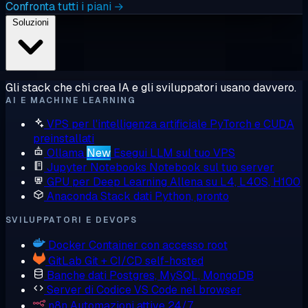
Confronta tutti i piani →
Soluzioni
Gli stack che chi crea IA e gli sviluppatori usano davvero.
AI E MACHINE LEARNING
VPS per l'intelligenza artificiale
PyTorch e CUDA
preinstallati
Ollama
New
Esegui LLM sul tuo VPS
Jupyter Notebooks
Notebook sul tuo server
GPU per Deep Learning
Allena su L4, L40S, H100
Anaconda
Stack dati Python, pronto
SVILUPPATORI E DEVOPS
Docker
Container con accesso root
GitLab
Git + CI/CD self-hosted
Banche dati
Postgres, MySQL, MongoDB
Server di Codice
VS Code nel browser
n8n
Automazioni attive 24/7