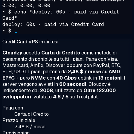
0.00, 0.00, 0.00
~ $
echo "deploy: 60s · paid via Credit
Card"
deploy: 60s · paid via Credit Card
~ $
_
Credit Card VPS in sintesi
Cloudzy
accetta
Carta di Credito
come metodo di
pagamento disponibile su tutti i piani. Paga con Visa,
Mastercard, AmEx, Discover oppure con PayPal, BTC,
ETH, USDT. I piani partono da
2,48 $ / mese
su
AMD
EPYC
+ puro
NVMe
con
40 Gbps
uplink in
13 regioni
. I
server vengono avviati in
60 secondi
. Cloudzy è
indipendente dal
2008
, utilizzato da
Oltre 122.000
sviluppatori
, valutato
4.6 / 5
su Trustpilot.
Paga con
Carta di Credito
Prezzo iniziale
2,48 $ / mese
Provisioning