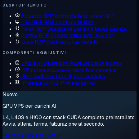
DESKTOP REMOTO
Acquista RDP
Confronta tutti i piani RDP
USA RDP
RDP admin su IP USA
Forex RDP
Desktop di trading a bassa latenza
Botting RDP
Sempre attivo per i tuoi bot
Linux RDP
Desktop Linux, remoto
COMPONENTI AGGIUNTIVI
VPS di archiviazione
Piani con disco grande
ISO personalizzato
Avvia la tua immagine
IPv4 dedicato
Il tuo IP, non condiviso
IP aggiuntivi
Più IPv4 per server
Nuovo
GPU VPS per carichi AI
L4, L40S e H100 con stack CUDA completo preinstallato.
Avvia, allena, ferma, fatturazione al secondo.
Provala gratis per 1 ora →