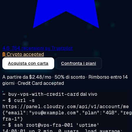
4.6
· 764 recensioni su Trustpilot
₿
Crypto accepted
Acquista con carta
Confronta i piani
A partire da
$2.48/mo
· 50% di sconto · Rimborso entro 14
giorni · Credit Card accepted
~ buy-vps-with-credit-card
dal vivo
~ $
curl -s
https://panel.cloudzy.com/api/v1/account/me
{"email":"you@example.com","plan":"4GB","reg
fra-1"}
~ $
ssh root@vps-fra-001 'uptime'
14:08:01 up 2 min, 0 users, load average: