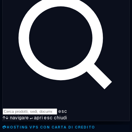
esc
↑↓
navigare
↵
apri
esc
chiudi
💳
HOSTING VPS CON CARTA DI CREDITO