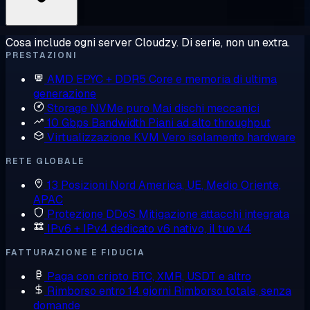
Cosa include ogni server Cloudzy. Di serie, non un extra.
PRESTAZIONI
AMD EPYC + DDR5
Core e memoria di ultima
generazione
Storage NVMe puro
Mai dischi meccanici
10 Gbps Bandwidth
Piani ad alto throughput
Virtualizzazione KVM
Vero isolamento hardware
RETE GLOBALE
13 Posizioni
Nord America, UE, Medio Oriente,
APAC
Protezione DDoS
Mitigazione attacchi integrata
IPv6 + IPv4 dedicato
v6 nativo, il tuo v4
FATTURAZIONE E FIDUCIA
Paga con cripto
BTC, XMR, USDT e altro
Rimborso entro 14 giorni
Rimborso totale, senza
domande