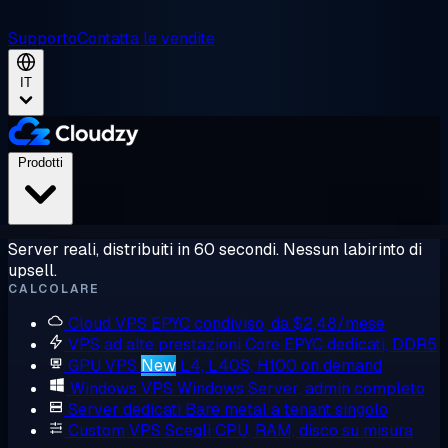
Supporto
Contatta le vendite
IT
Prodotti
Server reali, distribuiti in 60 secondi. Nessun labirinto di
upsell.
CALCOLARE
Cloud VPS
EPYC condiviso, da $2,48/mese
VPS ad alte prestazioni
Core EPYC dedicati, DDR5
GPU VPS
New
L4, L40S, H100 on demand
Windows VPS
Windows Server, admin completo
Server dedicati
Bare metal a tenant singolo
Custom VPS
Scegli CPU, RAM, disco su misura