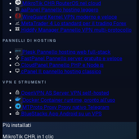
MikroTik CHR
RouterOS nel cloud
aaPanel
Pannello hosting leggero
WireGuard
Kernel VPN moderno e veloce
MetaTrader 4
Lo standard per il trading Forex
Hiddify Manager
Pannello VPN multi-protocollo
PANNELLI DI HOSTING
Plesk
Pannello hosting web full-stack
FastPanel
Pannello server gratuito e veloce
CloudPanel
Pannello PHP e Node.js
cPanel
Il pannello hosting classico
VPN E STRUMENTI
OpenVPN AS
Server VPN self-hosted
Docker
Container runtime, pronto all'uso
MTProto Proxy
Proxy nativo Telegram
BlueStacks
App Android su un VPS
Più installati
MikroTik CHR, in 1 clic