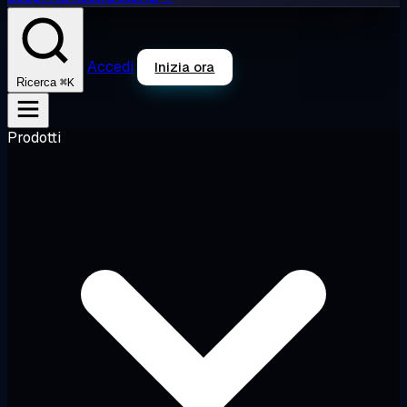
Accedi
Inizia ora
⌘K
Ricerca
Prodotti