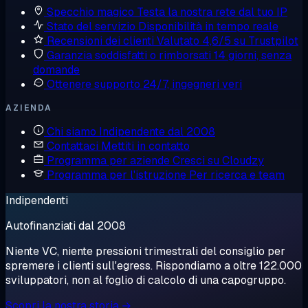
Specchio magico
Testa la nostra rete dal tuo IP
Stato del servizio
Disponibilità in tempo reale
Recensioni dei clienti
Valutato 4,6/5 su Trustpilot
Garanzia soddisfatti o rimborsati
14 giorni, senza
domande
Ottenere supporto
24/7, ingegneri veri
AZIENDA
Chi siamo
Indipendente dal 2008
Contattaci
Mettiti in contatto
Programma per aziende
Cresci su Cloudzy
Programma per l'istruzione
Per ricerca e team
Indipendenti
Autofinanziati dal 2008
Niente VC, niente pressioni trimestrali del consiglio per
spremere i clienti sull'egress. Rispondiamo a oltre 122.000
sviluppatori, non al foglio di calcolo di una capogruppo.
Scopri la nostra storia →