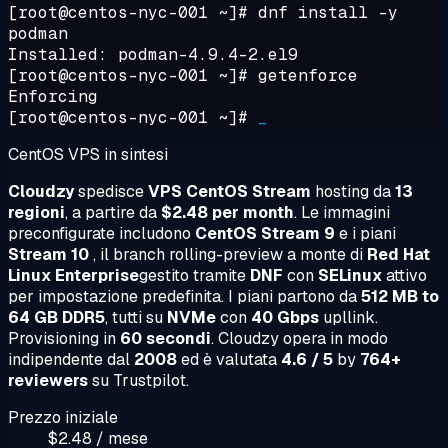
[root@centos-nyc-001 ~]#
dnf install -y
podman
Installed: podman-4.9.4-2.el9
[root@centos-nyc-001 ~]#
getenforce
Enforcing
[root@centos-nyc-001 ~]#
_
CentOS VPS in sintesi
Cloudzy
spedisce
VPS CentOS Stream
hosting da
13
regioni
, a partire da
$2.48 per month
. Le immagini
preconfigurate includono
CentOS Stream 9
e i piani
Stream 10
, il branch rolling-preview a monte di
Red Hat
Linux Enterprise
gestito tramite
DNF
con
SELinux
attivo
per impostazione predefinita. I piani partono da
512 MB to
64 GB DDR5
, tutti su
NVMe
con
40 Gbps
upllink.
Provisioning in
60 secondi
. Cloudzy opera in modo
indipendente dal
2008
ed è valutata
4.6 / 5
by
764+
reviewers
su Trustpilot.
Prezzo iniziale
$2.48 / mese