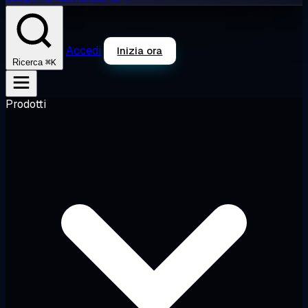
Accedi
Inizia ora
⌘K
Ricerca
Prodotti