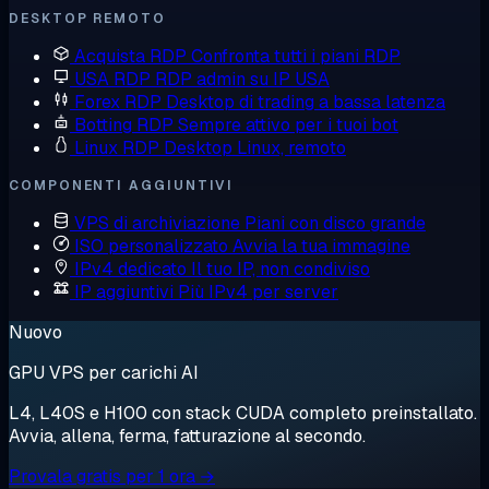
DESKTOP REMOTO
Acquista RDP
Confronta tutti i piani RDP
USA RDP
RDP admin su IP USA
Forex RDP
Desktop di trading a bassa latenza
Botting RDP
Sempre attivo per i tuoi bot
Linux RDP
Desktop Linux, remoto
COMPONENTI AGGIUNTIVI
VPS di archiviazione
Piani con disco grande
ISO personalizzato
Avvia la tua immagine
IPv4 dedicato
Il tuo IP, non condiviso
IP aggiuntivi
Più IPv4 per server
Nuovo
GPU VPS per carichi AI
L4, L40S e H100 con stack CUDA completo preinstallato.
Avvia, allena, ferma, fatturazione al secondo.
Provala gratis per 1 ora →