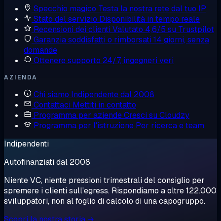
Specchio magico
Testa la nostra rete dal tuo IP
Stato del servizio
Disponibilità in tempo reale
Recensioni dei clienti
Valutato 4,6/5 su Trustpilot
Garanzia soddisfatti o rimborsati
14 giorni, senza
domande
Ottenere supporto
24/7, ingegneri veri
AZIENDA
Chi siamo
Indipendente dal 2008
Contattaci
Mettiti in contatto
Programma per aziende
Cresci su Cloudzy
Programma per l'istruzione
Per ricerca e team
Indipendenti
Autofinanziati dal 2008
Niente VC, niente pressioni trimestrali del consiglio per
spremere i clienti sull'egress. Rispondiamo a oltre 122.000
sviluppatori, non al foglio di calcolo di una capogruppo.
Scopri la nostra storia →