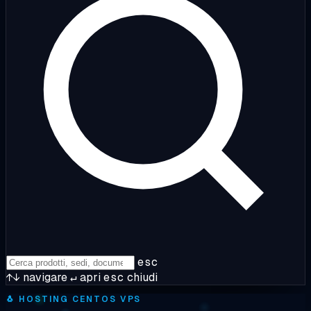
esc
↑↓
navigare
↵
apri
esc
chiudi
🐧
HOSTING CENTOS VPS