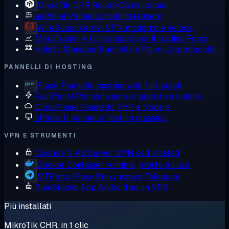
MikroTik CHR
RouterOS nel cloud
aaPanel
Pannello hosting leggero
WireGuard
Kernel VPN moderno e veloce
MetaTrader 4
Lo standard per il trading Forex
Hiddify Manager
Pannello VPN multi-protocollo
PANNELLI DI HOSTING
Plesk
Pannello hosting web full-stack
FastPanel
Pannello server gratuito e veloce
CloudPanel
Pannello PHP e Node.js
cPanel
Il pannello hosting classico
VPN E STRUMENTI
OpenVPN AS
Server VPN self-hosted
Docker
Container runtime, pronto all'uso
MTProto Proxy
Proxy nativo Telegram
BlueStacks
App Android su un VPS
Più installati
MikroTik CHR, in 1 clic