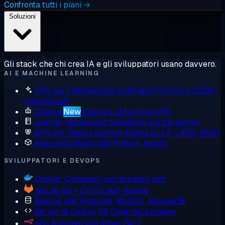
Confronta tutti i piani →
Soluzioni
Gli stack che chi crea IA e gli sviluppatori usano davvero.
AI E MACHINE LEARNING
VPS per l'intelligenza artificiale
PyTorch e CUDA
preinstallati
Ollama
New
Esegui LLM sul tuo VPS
Jupyter Notebooks
Notebook sul tuo server
GPU per Deep Learning
Allena su L4, L40S, H100
Anaconda
Stack dati Python, pronto
SVILUPPATORI E DEVOPS
Docker
Container con accesso root
GitLab
Git + CI/CD self-hosted
Banche dati
Postgres, MySQL, MongoDB
Server di Codice
VS Code nel browser
n8n
Automazioni attive 24/7