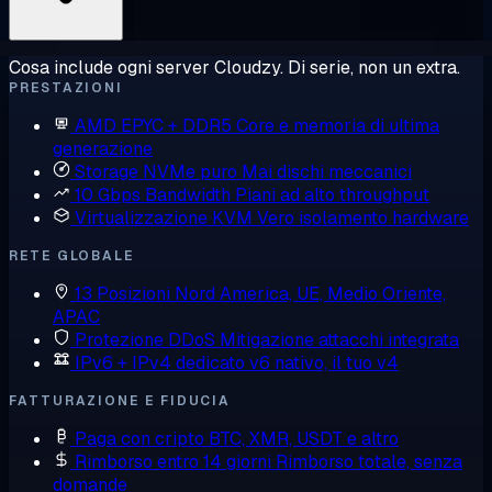
Cosa include ogni server Cloudzy. Di serie, non un extra.
PRESTAZIONI
AMD EPYC + DDR5
Core e memoria di ultima
generazione
Storage NVMe puro
Mai dischi meccanici
10 Gbps Bandwidth
Piani ad alto throughput
Virtualizzazione KVM
Vero isolamento hardware
RETE GLOBALE
13 Posizioni
Nord America, UE, Medio Oriente,
APAC
Protezione DDoS
Mitigazione attacchi integrata
IPv6 + IPv4 dedicato
v6 nativo, il tuo v4
FATTURAZIONE E FIDUCIA
Paga con cripto
BTC, XMR, USDT e altro
Rimborso entro 14 giorni
Rimborso totale, senza
domande