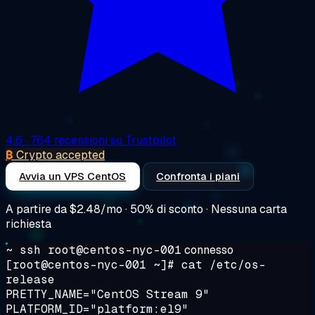
4.6
· 764 recensioni su Trustpilot
₿
Crypto accepted
Avvia un VPS CentOS
Confronta i piani
A partire da
$2.48/mo
· 50% di sconto · Nessuna carta
richiesta
~ ssh root@centos-nyc-001
connesso
[root@centos-nyc-001 ~]#
cat /etc/os-
release
PRETTY_NAME="CentOS Stream 9"
PLATFORM_ID="platform:el9"