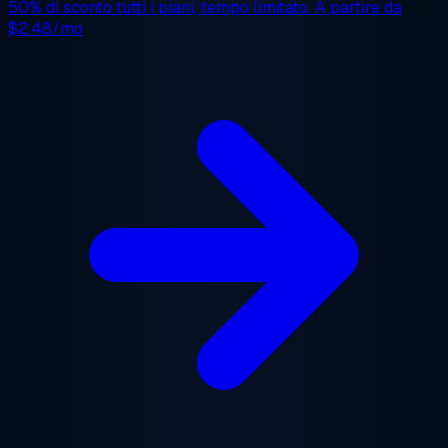
50% di sconto
tutti i piani, tempo limitato. A partire da
$2.48/mo