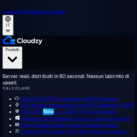
Supporto
Contatta le vendite
IT
Prodotti
Server reali, distribuiti in 60 secondi. Nessun labirinto di
upsell.
CALCOLARE
Cloud VPS
EPYC condiviso, da $2,48/mese
VPS ad alte prestazioni
Core EPYC dedicati, DDR5
GPU VPS
New
L4, L40S, H100 on demand
Windows VPS
Windows Server, admin completo
Server dedicati
Bare metal a tenant singolo
Custom VPS
Scegli CPU, RAM, disco su misura