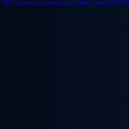
50% di sconto
tutti i piani, tempo limitato. A partire da
$2.4