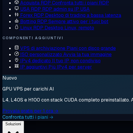
Acquista RDP
Confronta tutti i piani RDP
USA RDP
RDP admin su IP USA
Forex RDP
Desktop di trading a bassa latenza
Botting RDP
Sempre attivo per i tuoi bot
Linux RDP
Desktop Linux, remoto
COMPONENTI AGGIUNTIVI
VPS di archiviazione
Piani con disco grande
ISO personalizzato
Avvia la tua immagine
IPv4 dedicato
Il tuo IP, non condiviso
IP aggiuntivi
Più IPv4 per server
Nuovo
GPU VPS per carichi AI
L4, L40S e H100 con stack CUDA completo preinstallato. Avv
Provala gratis per 1 ora →
Confronta tutti i piani →
Soluzioni