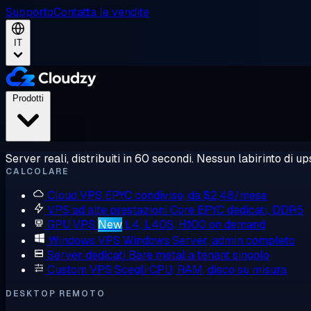
Supporto
Contatta le vendite
IT
Prodotti
Server reali, distribuiti in 60 secondi. Nessun labirinto di ups
CALCOLARE
Cloud VPS
EPYC condiviso, da $2,48/mese
VPS ad alte prestazioni
Core EPYC dedicati, DDR5
GPU VPS
New
L4, L40S, H100 on demand
Windows VPS
Windows Server, admin completo
Server dedicati
Bare metal a tenant singolo
Custom VPS
Scegli CPU, RAM, disco su misura
DESKTOP REMOTO