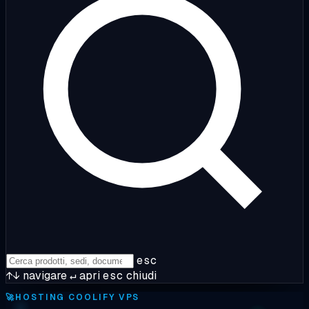
esc
↑↓
navigare
↵
apri
esc
chiudi
🚀
HOSTING COOLIFY VPS