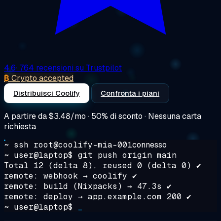
4.6
· 764 recensioni su Trustpilot
₿
Crypto accepted
Distribuisci Coolify
Confronta i piani
A partire da
$3.48/mo
· 50% di sconto · Nessuna carta
richiesta
~ ssh root@coolify-mia-001
connesso
~ user@laptop$
git push origin main
Total 12 (delta 8), reused 0 (delta 0) ✔
remote: webhook → coolify ✔
remote: build (Nixpacks) → 47.3s ✔
remote: deploy → app.example.com 200 ✔
~ user@laptop$
_