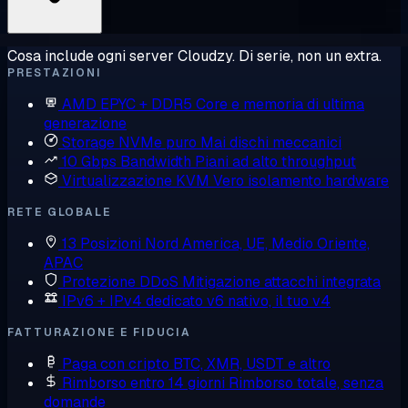
Cosa include ogni server Cloudzy. Di serie, non un extra.
PRESTAZIONI
AMD EPYC + DDR5
Core e memoria di ultima
generazione
Storage NVMe puro
Mai dischi meccanici
10 Gbps Bandwidth
Piani ad alto throughput
Virtualizzazione KVM
Vero isolamento hardware
RETE GLOBALE
13 Posizioni
Nord America, UE, Medio Oriente,
APAC
Protezione DDoS
Mitigazione attacchi integrata
IPv6 + IPv4 dedicato
v6 nativo, il tuo v4
FATTURAZIONE E FIDUCIA
Paga con cripto
BTC, XMR, USDT e altro
Rimborso entro 14 giorni
Rimborso totale, senza
domande