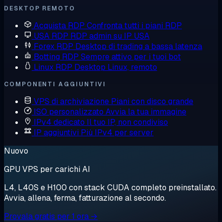
DESKTOP REMOTO
Acquista RDP
Confronta tutti i piani RDP
USA RDP
RDP admin su IP USA
Forex RDP
Desktop di trading a bassa latenza
Botting RDP
Sempre attivo per i tuoi bot
Linux RDP
Desktop Linux, remoto
COMPONENTI AGGIUNTIVI
VPS di archiviazione
Piani con disco grande
ISO personalizzato
Avvia la tua immagine
IPv4 dedicato
Il tuo IP, non condiviso
IP aggiuntivi
Più IPv4 per server
Nuovo
GPU VPS per carichi AI
L4, L40S e H100 con stack CUDA completo preinstallato.
Avvia, allena, ferma, fatturazione al secondo.
Provala gratis per 1 ora →