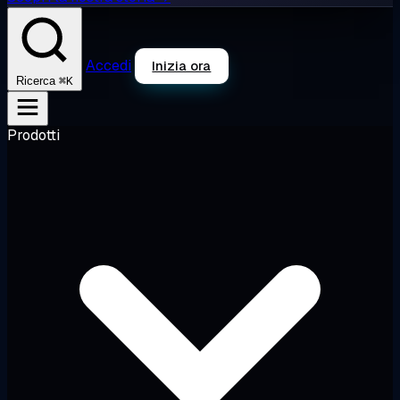
Accedi
Inizia ora
⌘K
Ricerca
Prodotti