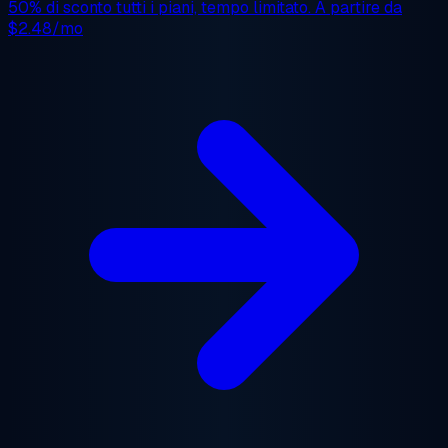
50% di sconto
tutti i piani, tempo limitato. A partire da
$2.48/mo