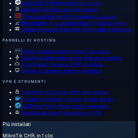
MikroTik CHR
RouterOS nel cloud
aaPanel
Pannello hosting leggero
WireGuard
Kernel VPN moderno e veloce
MetaTrader 4
Lo standard per il trading Forex
Hiddify Manager
Pannello VPN multi-protocollo
PANNELLI DI HOSTING
Plesk
Pannello hosting web full-stack
FastPanel
Pannello server gratuito e veloce
CloudPanel
Pannello PHP e Node.js
cPanel
Il pannello hosting classico
VPN E STRUMENTI
OpenVPN AS
Server VPN self-hosted
Docker
Container runtime, pronto all'uso
MTProto Proxy
Proxy nativo Telegram
BlueStacks
App Android su un VPS
Più installati
MikroTik CHR, in 1 clic