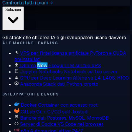
Confronta tutti i piani →
Soluzioni
Gli stack che chi crea IA e gli sviluppatori usano davvero.
AI E MACHINE LEARNING
VPS per l'intelligenza artificiale
PyTorch e CUDA
preinstallati
Ollama
New
Esegui LLM sul tuo VPS
Jupyter Notebooks
Notebook sul tuo server
GPU per Deep Learning
Allena su L4, L40S, H100
Anaconda
Stack dati Python, pronto
SVILUPPATORI E DEVOPS
Docker
Container con accesso root
GitLab
Git + CI/CD self-hosted
Banche dati
Postgres, MySQL, MongoDB
Server di Codice
VS Code nel browser
n8n
Automazioni attive 24/7