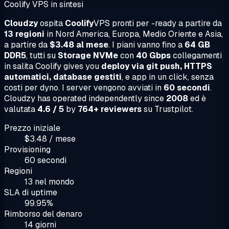
Coolify VPS in sintesi
Cloudzy
ospita
Coolify
VPS pronti per -ready a partire da
13 regioni
in Nord America, Europa, Medio Oriente e Asia,
a partire da
$3.48 al mese
. I piani vanno fino a
64 GB
DDR5
, tutti su
Storage NVMe
con
40 Gbps
collegamenti
in salita Coolify gives you
deploy via git push, HTTPS
automatici, database gestiti
, e app in un click, senza
costi per dyno. I server vengono avviati in
60 secondi
.
Cloudzy has operated independently since
2008
ed è
valutata
4.6 / 5
by
764+ reviewers
su Trustpilot.
Prezzo iniziale
$3.48 / mese
Provisioning
60 secondi
Regioni
13 nel mondo
SLA di uptime
99.95%
Rimborso del denaro
14 giorni