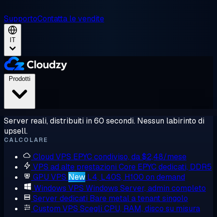
Supporto
Contatta le vendite
IT
Prodotti
Server reali, distribuiti in 60 secondi. Nessun labirinto di
upsell.
CALCOLARE
Cloud VPS
EPYC condiviso, da $2,48/mese
VPS ad alte prestazioni
Core EPYC dedicati, DDR5
GPU VPS
New
L4, L40S, H100 on demand
Windows VPS
Windows Server, admin completo
Server dedicati
Bare metal a tenant singolo
Custom VPS
Scegli CPU, RAM, disco su misura