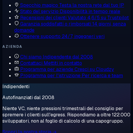
Specchio magico
Testa la nostra rete dal tuo IP
Stato del servizio
Disponibilità in tempo reale
Recensioni dei clienti
Valutato 4,6/5 su Trustpilot
Garanzia soddisfatti o rimborsati
14 giorni, senza
domande
Ottenere supporto
24/7, ingegneri veri
AZIENDA
Chi siamo
Indipendente dal 2008
Contattaci
Mettiti in contatto
Programma per aziende
Cresci su Cloudzy
Programma per l'istruzione
Per ricerca e team
Indipendenti
Autofinanziati dal 2008
Niente VC, niente pressioni trimestrali del consiglio per
spremere i clienti sull'egress. Rispondiamo a oltre 122.000
sviluppatori, non al foglio di calcolo di una capogruppo.
Scopri la nostra storia →