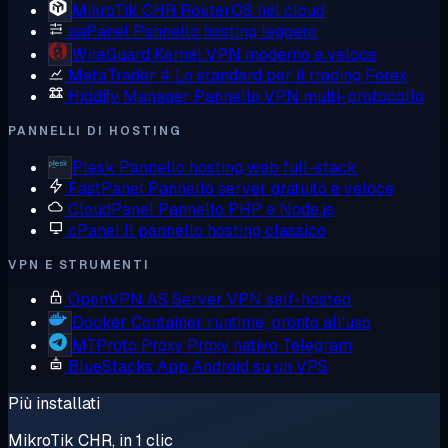
MikroTik CHR
RouterOS nel cloud
aaPanel
Pannello hosting leggero
WireGuard
Kernel VPN moderno e veloce
MetaTrader 4
Lo standard per il trading Forex
Hiddify Manager
Pannello VPN multi-protocollo
PANNELLI DI HOSTING
Plesk
Pannello hosting web full-stack
FastPanel
Pannello server gratuito e veloce
CloudPanel
Pannello PHP e Node.js
cPanel
Il pannello hosting classico
VPN E STRUMENTI
OpenVPN AS
Server VPN self-hosted
Docker
Container runtime, pronto all'uso
MTProto Proxy
Proxy nativo Telegram
BlueStacks
App Android su un VPS
Più installati
MikroTik CHR, in 1 clic