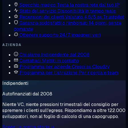
Specchio magico
Testa la nostra rete dal tuo IP
Stato del servizio
Disponibilità in tempo reale
Recensioni dei clienti
Valutato 4,6/5 su Trustpilot
Garanzia soddisfatti o rimborsati
14 giorni, senza
domande
Ottenere supporto
24/7, ingegneri veri
AZIENDA
Chi siamo
Indipendente dal 2008
Contattaci
Mettiti in contatto
Programma per aziende
Cresci su Cloudzy
Programma per l'istruzione
Per ricerca e team
Indipendenti
Autofinanziati dal 2008
Niente VC, niente pressioni trimestrali del consiglio per
spremere i clienti sull'egress. Rispondiamo a oltre 122.000
sviluppatori, non al foglio di calcolo di una capogruppo.
Scopri la nostra storia →