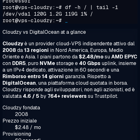
Processor
root@vps-cloudzy:~#
df -h / | tail -1
/dev/vda1 120G 1.2G 119G 1% /
root@vps-cloudzy:~#
_
Cloudzy vs DigitalOcean at a glance
Cloudzy
è un provider cloud-VPS indipendente attivo dal
2008
da
13 regioni
in Nord America, Europa, Medio
Oriente e Asia. I piani partono da
$2.48/mo
su
AMD EPYC
con
DDR5
, puro
NVMe
storage e
40 Gbps
uplink, insieme
a un IPv4 dedicato, attivazione in 60 secondi e una
Rimborso entro 14 giorni
garanzia. Rispetto a
DigitalOcean
, una piattaforma cloud quotata in borsa.
Cloudzy risponde agli sviluppatori, non agli azionisti, ed è
valutata
4.6 / 5
by
764+ reviewers
su Trustpilot.
Cloudzy fondata
2008
Prezzo iniziale
$2.48 / mo
Provisioning