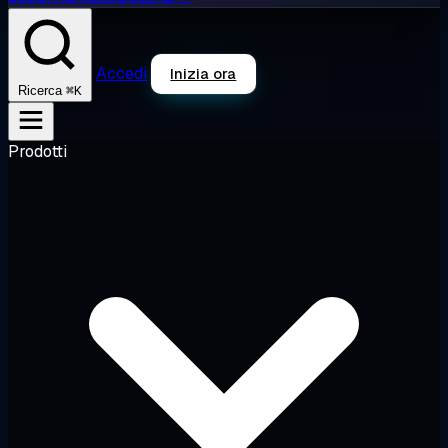
Accedi
Inizia ora
⌘K
Ricerca
Prodotti