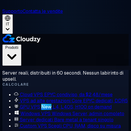
Supporto
Contatta le vendite
IT
Prodotti
Server reali, distribuiti in 60 secondi. Nessun labirinto di
upsell.
CALCOLARE
Cloud VPS
EPYC condiviso, da $2,48/mese
VPS ad alte prestazioni
Core EPYC dedicati, DDR5
GPU VPS
New
L4, L40S, H100 on demand
Windows VPS
Windows Server, admin completo
Server dedicati
Bare metal a tenant singolo
Custom VPS
Scegli CPU, RAM, disco su misura