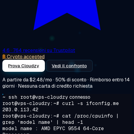
4.6
· 764 recensioni su Trustpilot
₿
Crypto accepted
Prova Cloudzy
Vedi il confronto
A partire da
$2.48/mo
· 50% di sconto · Rimborso entro 14
giorni · Nessuna carta di credito richiesta
~ ssh root@vps-cloudzy
connesso
root@vps-cloudzy:~#
curl -s ifconfig.me
203.0.113.42
root@vps-cloudzy:~#
cat /proc/cpuinfo |
grep 'model name' | head -1
model name : AMD EPYC 9554 64-Core