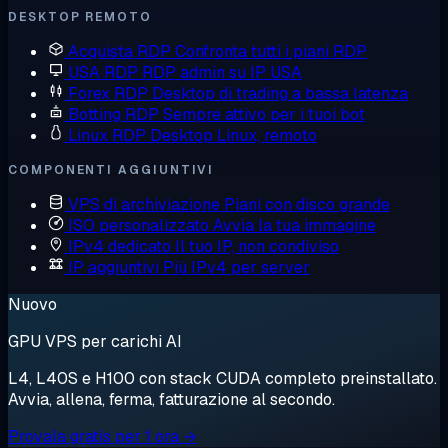
DESKTOP REMOTO
Acquista RDP
Confronta tutti i piani RDP
USA RDP
RDP admin su IP USA
Forex RDP
Desktop di trading a bassa latenza
Botting RDP
Sempre attivo per i tuoi bot
Linux RDP
Desktop Linux, remoto
COMPONENTI AGGIUNTIVI
VPS di archiviazione
Piani con disco grande
ISO personalizzato
Avvia la tua immagine
IPv4 dedicato
Il tuo IP, non condiviso
IP aggiuntivi
Più IPv4 per server
Nuovo
GPU VPS per carichi AI
L4, L40S e H100 con stack CUDA completo preinstallato.
Avvia, allena, ferma, fatturazione al secondo.
Provala gratis per 1 ora →