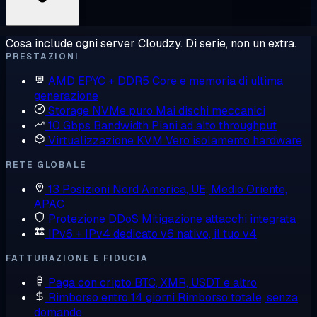
Cosa include ogni server Cloudzy. Di serie, non un extra.
PRESTAZIONI
AMD EPYC + DDR5
Core e memoria di ultima
generazione
Storage NVMe puro
Mai dischi meccanici
10 Gbps Bandwidth
Piani ad alto throughput
Virtualizzazione KVM
Vero isolamento hardware
RETE GLOBALE
13 Posizioni
Nord America, UE, Medio Oriente,
APAC
Protezione DDoS
Mitigazione attacchi integrata
IPv6 + IPv4 dedicato
v6 nativo, il tuo v4
FATTURAZIONE E FIDUCIA
Paga con cripto
BTC, XMR, USDT e altro
Rimborso entro 14 giorni
Rimborso totale, senza
domande