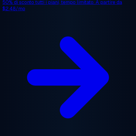
50% di sconto
tutti i piani, tempo limitato. A partire da
$2.48/mo