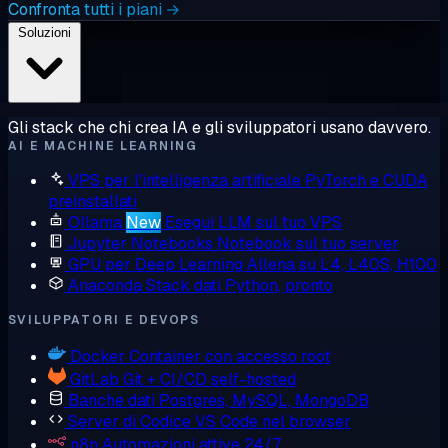
Confronta tutti i piani →
Soluzioni
Gli stack che chi crea IA e gli sviluppatori usano davvero.
AI E MACHINE LEARNING
VPS per l'intelligenza artificiale
PyTorch e CUDA
preinstallati
Ollama
New
Esegui LLM sul tuo VPS
Jupyter Notebooks
Notebook sul tuo server
GPU per Deep Learning
Allena su L4, L40S, H100
Anaconda
Stack dati Python, pronto
SVILUPPATORI E DEVOPS
Docker
Container con accesso root
GitLab
Git + CI/CD self-hosted
Banche dati
Postgres, MySQL, MongoDB
Server di Codice
VS Code nel browser
n8n
Automazioni attive 24/7