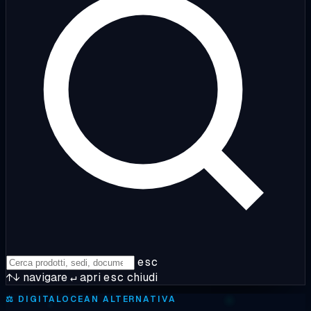
esc
↑↓
navigare
↵
apri
esc
chiudi
⚖️
DIGITALOCEAN ALTERNATIVA