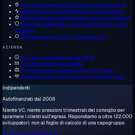
Specchio magico
Testa la nostra rete dal tuo IP
Stato del servizio
Disponibilità in tempo reale
Recensioni dei clienti
Valutato 4,6/5 su Trustpilot
Garanzia soddisfatti o rimborsati
14 giorni, senza
domande
Ottenere supporto
24/7, ingegneri veri
AZIENDA
Chi siamo
Indipendente dal 2008
Contattaci
Mettiti in contatto
Programma per aziende
Cresci su Cloudzy
Programma per l'istruzione
Per ricerca e team
Indipendenti
Autofinanziati dal 2008
Niente VC, niente pressioni trimestrali del consiglio per
spremere i clienti sull'egress. Rispondiamo a oltre 122.000
sviluppatori, non al foglio di calcolo di una capogruppo.
Scopri la nostra storia →