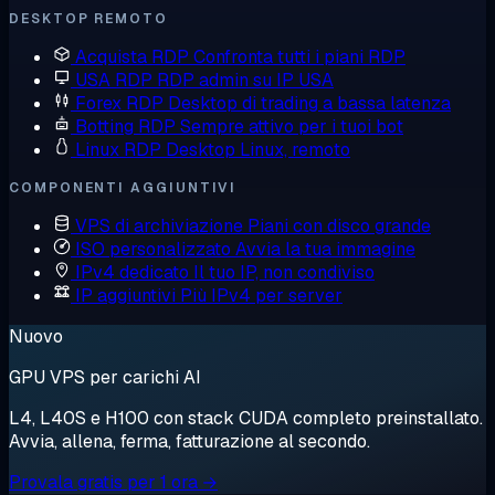
DESKTOP REMOTO
Acquista RDP
Confronta tutti i piani RDP
USA RDP
RDP admin su IP USA
Forex RDP
Desktop di trading a bassa latenza
Botting RDP
Sempre attivo per i tuoi bot
Linux RDP
Desktop Linux, remoto
COMPONENTI AGGIUNTIVI
VPS di archiviazione
Piani con disco grande
ISO personalizzato
Avvia la tua immagine
IPv4 dedicato
Il tuo IP, non condiviso
IP aggiuntivi
Più IPv4 per server
Nuovo
GPU VPS per carichi AI
L4, L40S e H100 con stack CUDA completo preinstallato.
Avvia, allena, ferma, fatturazione al secondo.
Provala gratis per 1 ora →