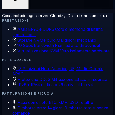
Cosa include ogni server Cloudzy. Di serie, non un extra.
PRESTAZIONI
AMD EPYC + DDR5
Core e memoria di ultima
generazione
Storage NVMe puro
Mai dischi meccanici
10 Gbps Bandwidth
Piani ad alto throughput
Virtualizzazione KVM
Vero isolamento hardware
RETE GLOBALE
13 Posizioni
Nord America, UE, Medio Oriente,
APAC
Protezione DDoS
Mitigazione attacchi integrata
IPv6 + IPv4 dedicato
v6 nativo, il tuo v4
FATTURAZIONE E FIDUCIA
Paga con cripto
BTC, XMR, USDT e altro
Rimborso entro 14 giorni
Rimborso totale, senza
domande