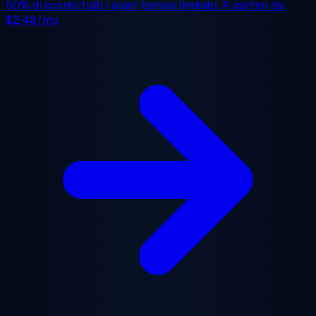
50% di sconto
tutti i piani, tempo limitato. A partire da
$2.48/mo