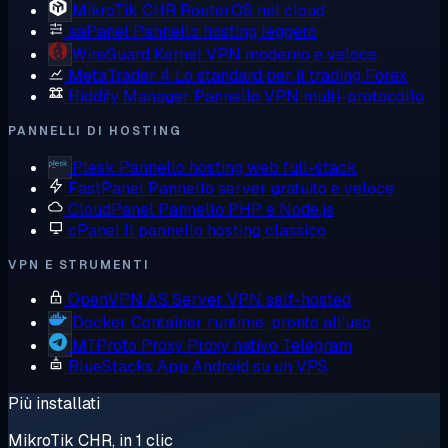
MikroTik CHR
RouterOS nel cloud
aaPanel
Pannello hosting leggero
WireGuard
Kernel VPN moderno e veloce
MetaTrader 4
Lo standard per il trading Forex
Hiddify Manager
Pannello VPN multi-protocollo
PANNELLI DI HOSTING
Plesk
Pannello hosting web full-stack
FastPanel
Pannello server gratuito e veloce
CloudPanel
Pannello PHP e Node.js
cPanel
Il pannello hosting classico
VPN E STRUMENTI
OpenVPN AS
Server VPN self-hosted
Docker
Container runtime, pronto all'uso
MTProto Proxy
Proxy nativo Telegram
BlueStacks
App Android su un VPS
Più installati
MikroTik CHR, in 1 clic