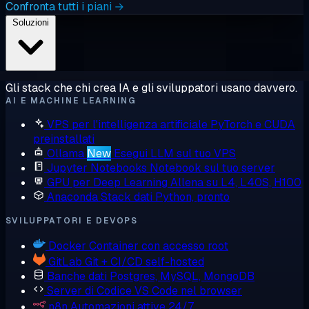
Confronta tutti i piani →
Soluzioni
Gli stack che chi crea IA e gli sviluppatori usano davvero.
AI E MACHINE LEARNING
VPS per l'intelligenza artificiale
PyTorch e CUDA
preinstallati
Ollama
New
Esegui LLM sul tuo VPS
Jupyter Notebooks
Notebook sul tuo server
GPU per Deep Learning
Allena su L4, L40S, H100
Anaconda
Stack dati Python, pronto
SVILUPPATORI E DEVOPS
Docker
Container con accesso root
GitLab
Git + CI/CD self-hosted
Banche dati
Postgres, MySQL, MongoDB
Server di Codice
VS Code nel browser
n8n
Automazioni attive 24/7