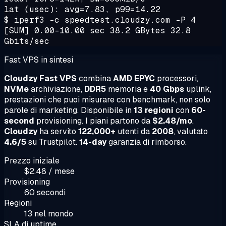
lat (usec): avg=7.83, p99=14.22
$ iperf3 -c speedtest.cloudzy.com -P 4
[SUM] 0.00-10.00 sec 38.2 GBytes 32.8
Gbits/sec
Fast VPS in sintesi
Cloudzy Fast VPS
combina
AMD EPYC
processori,
NVMe
archiviazione,
DDR5
memoria e
40 Gbps
uplink,
prestazioni che puoi misurare con benchmark, non solo
parole di marketing. Disponibile in
13 regioni
con
60-
second
provisioning. I piani partono da
$2.48/mo
.
Cloudzy
ha servito
122,000+
utenti da
2008
, valutato
4.6/5
su Trustpilot.
14-day
garanzia di rimborso.
Prezzo iniziale
$2.48 / mese
Provisioning
60 secondi
Regioni
13 nel mondo
SLA di uptime