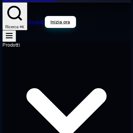
Accedi
Inizia ora
⌘K
Ricerca
Prodotti