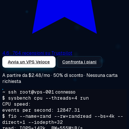
4.6
· 764 recensioni su Trustpilot
Avvia un VPS Veloce
Confronta i piani
A partire da
$2.48/mo
· 50% di sconto · Nessuna carta
richiesta
~ ssh root@vps-001
connesso
$ sysbench cpu --threads=4 run
CPU speed:
events per second: 12847.31
$ fio --name=rand --rw=randread --bs=4k --
direct=1 --iodepth=32
read: IOPS=142k, BW=555MiB/s