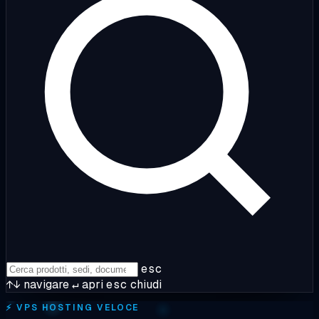
esc
↑↓
navigare
↵
apri
esc
chiudi
⚡
VPS HOSTING VELOCE