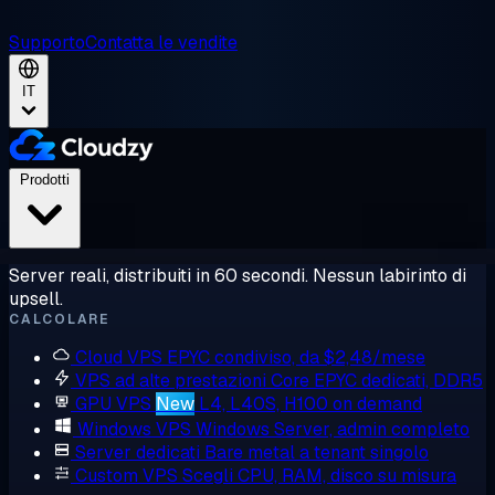
Supporto
Contatta le vendite
IT
Prodotti
Server reali, distribuiti in 60 secondi. Nessun labirinto di
upsell.
CALCOLARE
Cloud VPS
EPYC condiviso, da $2,48/mese
VPS ad alte prestazioni
Core EPYC dedicati, DDR5
GPU VPS
New
L4, L40S, H100 on demand
Windows VPS
Windows Server, admin completo
Server dedicati
Bare metal a tenant singolo
Custom VPS
Scegli CPU, RAM, disco su misura