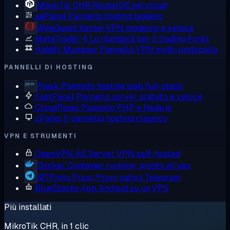
MikroTik CHR
RouterOS nel cloud
aaPanel
Pannello hosting leggero
WireGuard
Kernel VPN moderno e veloce
MetaTrader 4
Lo standard per il trading Forex
Hiddify Manager
Pannello VPN multi-protocollo
PANNELLI DI HOSTING
Plesk
Pannello hosting web full-stack
FastPanel
Pannello server gratuito e veloce
CloudPanel
Pannello PHP e Node.js
cPanel
Il pannello hosting classico
VPN E STRUMENTI
OpenVPN AS
Server VPN self-hosted
Docker
Container runtime, pronto all'uso
MTProto Proxy
Proxy nativo Telegram
BlueStacks
App Android su un VPS
Più installati
MikroTik CHR, in 1 clic