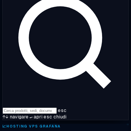
esc
↑↓
navigare
↵
apri
esc
chiudi
📈
HOSTING VPS GRAFANA