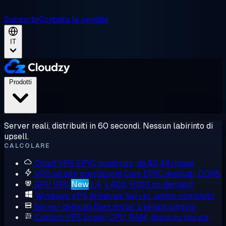
Supporto
Contatta le vendite
IT
Prodotti
Server reali, distribuiti in 60 secondi. Nessun labirinto di
upsell.
CALCOLARE
Cloud VPS
EPYC condiviso, da $2,48/mese
VPS ad alte prestazioni
Core EPYC dedicati, DDR5
GPU VPS
New
L4, L40S, H100 on demand
Windows VPS
Windows Server, admin completo
Server dedicati
Bare metal a tenant singolo
Custom VPS
Scegli CPU, RAM, disco su misura