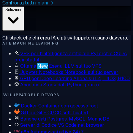
Confronta tutti i piani →
Soluzioni
Gli stack che chi crea IA e gli sviluppatori usano davvero.
AI E MACHINE LEARNING
VPS per l'intelligenza artificiale
PyTorch e CUDA
preinstallati
Ollama
New
Esegui LLM sul tuo VPS
Jupyter Notebooks
Notebook sul tuo server
GPU per Deep Learning
Allena su L4, L40S, H100
Anaconda
Stack dati Python, pronto
SVILUPPATORI E DEVOPS
Docker
Container con accesso root
GitLab
Git + CI/CD self-hosted
Banche dati
Postgres, MySQL, MongoDB
Server di Codice
VS Code nel browser
n8n
Automazioni attive 24/7