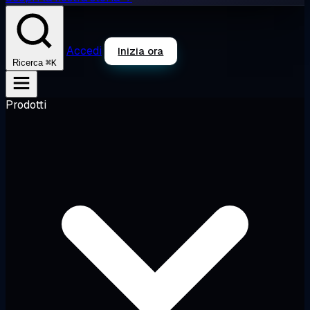
Accedi
Inizia ora
⌘K
Ricerca
Prodotti