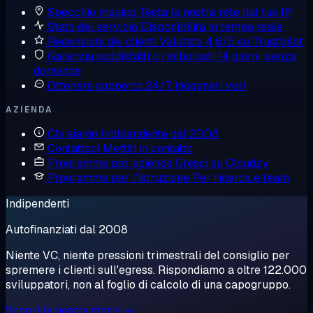
Specchio magico
Testa la nostra rete dal tuo IP
Stato del servizio
Disponibilità in tempo reale
Recensioni dei clienti
Valutato 4,6/5 su Trustpilot
Garanzia soddisfatti o rimborsati
14 giorni, senza
domande
Ottenere supporto
24/7, ingegneri veri
AZIENDA
Chi siamo
Indipendente dal 2008
Contattaci
Mettiti in contatto
Programma per aziende
Cresci su Cloudzy
Programma per l'istruzione
Per ricerca e team
Indipendenti
Autofinanziati dal 2008
Niente VC, niente pressioni trimestrali del consiglio per
spremere i clienti sull'egress. Rispondiamo a oltre 122.000
sviluppatori, non al foglio di calcolo di una capogruppo.
Scopri la nostra storia →