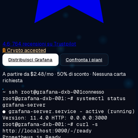
4.6
· 764 recensioni su Trustpilot
₿
Crypto accepted
Distribuisci Grafana
Confronta i piani
A partire da
$2.48/mo
· 50% di sconto · Nessuna carta
richiesta
~ ssh root@grafana-dxb-001
connesso
root@grafana-dxb-001:~#
systemctl status
grafana-server
● grafana-server.service - active (running)
Version: 11.4.0 HTTP: 0.0.0.0:3000
root@grafana-dxb-001:~#
curl -s
http://localhost:9090/-/ready
Prometheus is Ready.