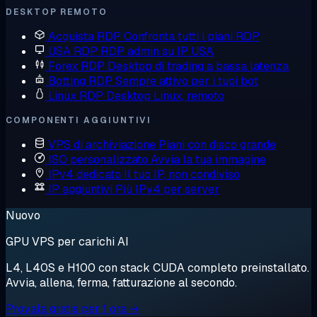
DESKTOP REMOTO
Acquista RDP
Confronta tutti i piani RDP
USA RDP
RDP admin su IP USA
Forex RDP
Desktop di trading a bassa latenza
Botting RDP
Sempre attivo per i tuoi bot
Linux RDP
Desktop Linux, remoto
COMPONENTI AGGIUNTIVI
VPS di archiviazione
Piani con disco grande
ISO personalizzato
Avvia la tua immagine
IPv4 dedicato
Il tuo IP, non condiviso
IP aggiuntivi
Più IPv4 per server
Nuovo
GPU VPS per carichi AI
L4, L40S e H100 con stack CUDA completo preinstallato.
Avvia, allena, ferma, fatturazione al secondo.
Provala gratis per 1 ora →