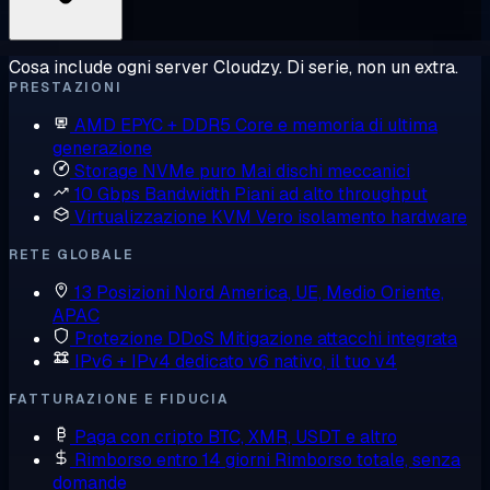
Cosa include ogni server Cloudzy. Di serie, non un extra.
PRESTAZIONI
AMD EPYC + DDR5
Core e memoria di ultima
generazione
Storage NVMe puro
Mai dischi meccanici
10 Gbps Bandwidth
Piani ad alto throughput
Virtualizzazione KVM
Vero isolamento hardware
RETE GLOBALE
13 Posizioni
Nord America, UE, Medio Oriente,
APAC
Protezione DDoS
Mitigazione attacchi integrata
IPv6 + IPv4 dedicato
v6 nativo, il tuo v4
FATTURAZIONE E FIDUCIA
Paga con cripto
BTC, XMR, USDT e altro
Rimborso entro 14 giorni
Rimborso totale, senza
domande