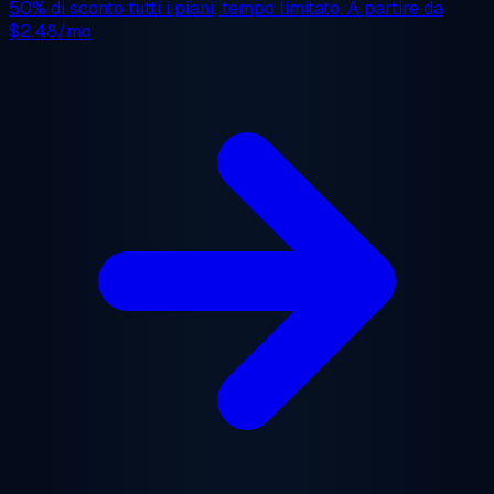
50% di sconto
tutti i piani, tempo limitato. A partire da
$2.48/mo