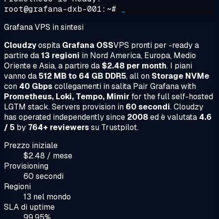
root@grafana-dxb-001:~#
_
Grafana VPS in sintesi
Cloudzy
ospita
Grafana OSS
VPS pronti per -ready a
partire da
13 regioni
in Nord America, Europa, Medio
Oriente e Asia, a partire da
$2.48 per month
. I piani
vanno da
512 MB to 64 GB DDR5
, all on
Storage NVMe
con
40 Gbps
collegamenti in salita Pair Grafana with
Prometheus, Loki, Tempo, Mimir
for the full self-hosted
LGTM stack. Servers provision in
60 secondi
. Cloudzy
has operated independently since
2008
ed è valutata
4.6
/ 5
by
764+ reviewers
su Trustpilot.
Prezzo iniziale
$2.48 / mese
Provisioning
60 secondi
Regioni
13 nel mondo
SLA di uptime
99.95%