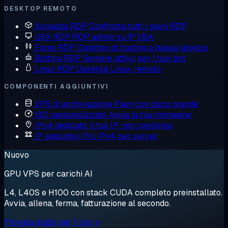
DESKTOP REMOTO
Acquista RDP
Confronta tutti i piani RDP
USA RDP
RDP admin su IP USA
Forex RDP
Desktop di trading a bassa latenza
Botting RDP
Sempre attivo per i tuoi bot
Linux RDP
Desktop Linux, remoto
COMPONENTI AGGIUNTIVI
VPS di archiviazione
Piani con disco grande
ISO personalizzato
Avvia la tua immagine
IPv4 dedicato
Il tuo IP, non condiviso
IP aggiuntivi
Più IPv4 per server
Nuovo
GPU VPS per carichi AI
L4, L40S e H100 con stack CUDA completo preinstallato.
Avvia, allena, ferma, fatturazione al secondo.
Provala gratis per 1 ora →