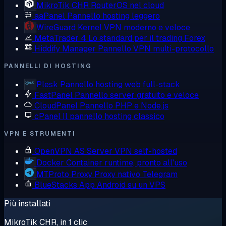
MikroTik CHR
RouterOS nel cloud
aaPanel
Pannello hosting leggero
WireGuard
Kernel VPN moderno e veloce
MetaTrader 4
Lo standard per il trading Forex
Hiddify Manager
Pannello VPN multi-protocollo
PANNELLI DI HOSTING
Plesk
Pannello hosting web full-stack
FastPanel
Pannello server gratuito e veloce
CloudPanel
Pannello PHP e Node.js
cPanel
Il pannello hosting classico
VPN E STRUMENTI
OpenVPN AS
Server VPN self-hosted
Docker
Container runtime, pronto all'uso
MTProto Proxy
Proxy nativo Telegram
BlueStacks
App Android su un VPS
Più installati
MikroTik CHR, in 1 clic