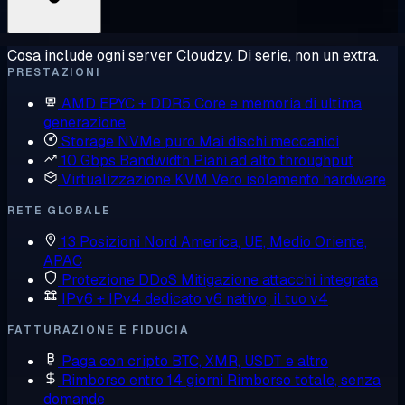
Cosa include ogni server Cloudzy. Di serie, non un extra.
PRESTAZIONI
AMD EPYC + DDR5
Core e memoria di ultima
generazione
Storage NVMe puro
Mai dischi meccanici
10 Gbps Bandwidth
Piani ad alto throughput
Virtualizzazione KVM
Vero isolamento hardware
RETE GLOBALE
13 Posizioni
Nord America, UE, Medio Oriente,
APAC
Protezione DDoS
Mitigazione attacchi integrata
IPv6 + IPv4 dedicato
v6 nativo, il tuo v4
FATTURAZIONE E FIDUCIA
Paga con cripto
BTC, XMR, USDT e altro
Rimborso entro 14 giorni
Rimborso totale, senza
domande