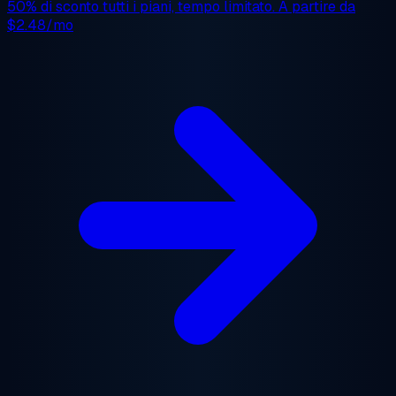
50% di sconto
tutti i piani, tempo limitato. A partire da
$2.48/mo