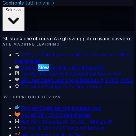
Confronta tutti i piani →
Soluzioni
Gli stack che chi crea IA e gli sviluppatori usano davvero.
AI E MACHINE LEARNING
VPS per l'intelligenza artificiale
PyTorch e CUDA
preinstallati
Ollama
New
Esegui LLM sul tuo VPS
Jupyter Notebooks
Notebook sul tuo server
GPU per Deep Learning
Allena su L4, L40S, H100
Anaconda
Stack dati Python, pronto
SVILUPPATORI E DEVOPS
Docker
Container con accesso root
GitLab
Git + CI/CD self-hosted
Banche dati
Postgres, MySQL, MongoDB
Server di Codice
VS Code nel browser
n8n
Automazioni attive 24/7