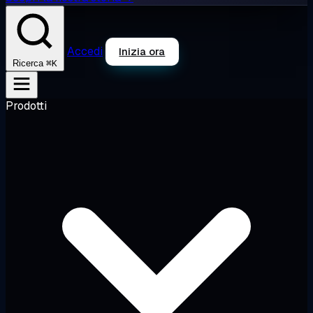
Accedi
Inizia ora
⌘K
Ricerca
Prodotti