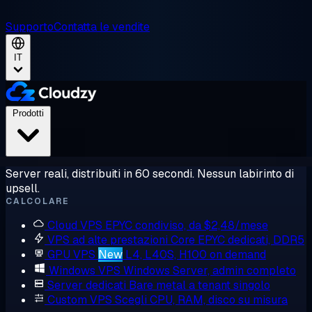
Supporto
Contatta le vendite
IT
Prodotti
Server reali, distribuiti in 60 secondi. Nessun labirinto di
upsell.
CALCOLARE
Cloud VPS
EPYC condiviso, da $2,48/mese
VPS ad alte prestazioni
Core EPYC dedicati, DDR5
GPU VPS
New
L4, L40S, H100 on demand
Windows VPS
Windows Server, admin completo
Server dedicati
Bare metal a tenant singolo
Custom VPS
Scegli CPU, RAM, disco su misura