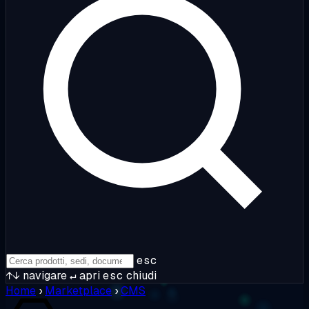
esc
↑↓
navigare
↵
apri
esc
chiudi
Home
›
Marketplace
›
CMS