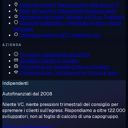
Specchio magico
Testa la nostra rete dal tuo IP
Stato del servizio
Disponibilità in tempo reale
Recensioni dei clienti
Valutato 4,6/5 su Trustpilot
Garanzia soddisfatti o rimborsati
14 giorni, senza
domande
Ottenere supporto
24/7, ingegneri veri
AZIENDA
Chi siamo
Indipendente dal 2008
Contattaci
Mettiti in contatto
Programma per aziende
Cresci su Cloudzy
Programma per l'istruzione
Per ricerca e team
Indipendenti
Autofinanziati dal 2008
Niente VC, niente pressioni trimestrali del consiglio per
spremere i clienti sull'egress. Rispondiamo a oltre 122.000
sviluppatori, non al foglio di calcolo di una capogruppo.
Scopri la nostra storia →