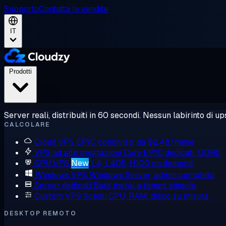
Supporto
Contatta le vendite
IT
Prodotti
Server reali, distribuiti in 60 secondi. Nessun labirinto di ups
CALCOLARE
Cloud VPS
EPYC condiviso, da $2,48/mese
VPS ad alte prestazioni
Core EPYC dedicati, DDR5
GPU VPS
New
L4, L40S, H100 on demand
Windows VPS
Windows Server, admin completo
Server dedicati
Bare metal a tenant singolo
Custom VPS
Scegli CPU, RAM, disco su misura
DESKTOP REMOTO