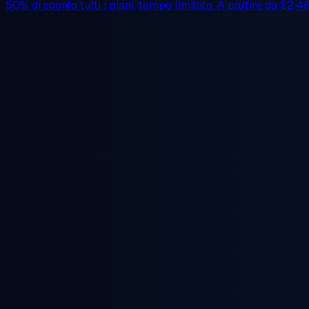
50% di sconto
tutti i piani, tempo limitato. A partire da
$2.4