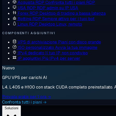
Acquista RDP
Confronta tutti i piani RDP
USA RDP
RDP admin su IP USA
Forex RDP
Desktop di trading a bassa latenza
Botting RDP
Sempre attivo per i tuoi bot
Linux RDP
Desktop Linux, remoto
COMPONENTI AGGIUNTIVI
VPS di archiviazione
Piani con disco grande
ISO personalizzato
Avvia la tua immagine
IPv4 dedicato
Il tuo IP, non condiviso
IP aggiuntivi
Più IPv4 per server
Nuovo
GPU VPS per carichi AI
L4, L40S e H100 con stack CUDA completo preinstallato. Avv
Provala gratis per 1 ora →
Confronta tutti i piani →
Soluzioni