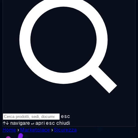
esc
↑↓
navigare
↵
apri
esc
chiudi
Home
›
Marketplace
›
Sicurezza