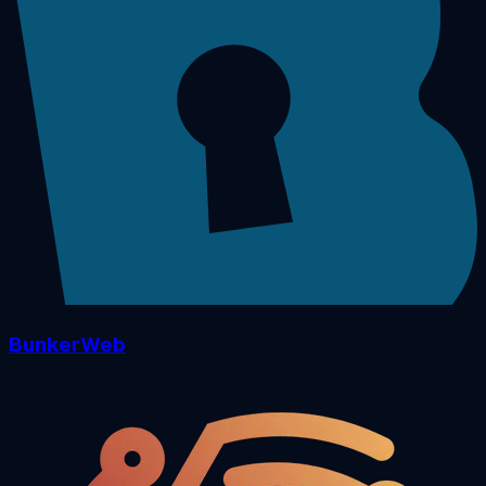
BunkerWeb