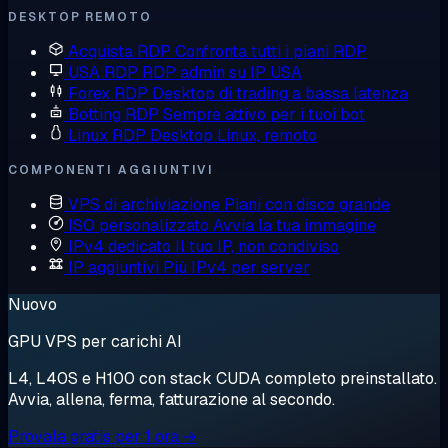
DESKTOP REMOTO
Acquista RDP
Confronta tutti i piani RDP
USA RDP
RDP admin su IP USA
Forex RDP
Desktop di trading a bassa latenza
Botting RDP
Sempre attivo per i tuoi bot
Linux RDP
Desktop Linux, remoto
COMPONENTI AGGIUNTIVI
VPS di archiviazione
Piani con disco grande
ISO personalizzato
Avvia la tua immagine
IPv4 dedicato
Il tuo IP, non condiviso
IP aggiuntivi
Più IPv4 per server
Nuovo
GPU VPS per carichi AI
L4, L40S e H100 con stack CUDA completo preinstallato.
Avvia, allena, ferma, fatturazione al secondo.
Provala gratis per 1 ora →