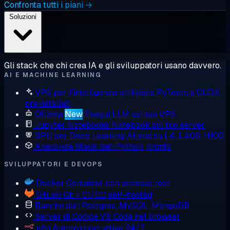
Confronta tutti i piani →
Soluzioni
Gli stack che chi crea IA e gli sviluppatori usano davvero.
AI E MACHINE LEARNING
VPS per l'intelligenza artificiale
PyTorch e CUDA
preinstallati
Ollama
New
Esegui LLM sul tuo VPS
Jupyter Notebooks
Notebook sul tuo server
GPU per Deep Learning
Allena su L4, L40S, H100
Anaconda
Stack dati Python, pronto
SVILUPPATORI E DEVOPS
Docker
Container con accesso root
GitLab
Git + CI/CD self-hosted
Banche dati
Postgres, MySQL, MongoDB
Server di Codice
VS Code nel browser
n8n
Automazioni attive 24/7