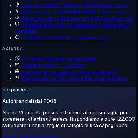
Specchio magico
Testa la nostra rete dal tuo IP
Stato del servizio
Disponibilità in tempo reale
Recensioni dei clienti
Valutato 4,6/5 su Trustpilot
Garanzia soddisfatti o rimborsati
14 giorni, senza
domande
Ottenere supporto
24/7, ingegneri veri
AZIENDA
Chi siamo
Indipendente dal 2008
Contattaci
Mettiti in contatto
Programma per aziende
Cresci su Cloudzy
Programma per l'istruzione
Per ricerca e team
Indipendenti
Autofinanziati dal 2008
Niente VC, niente pressioni trimestrali del consiglio per
spremere i clienti sull'egress. Rispondiamo a oltre 122.000
sviluppatori, non al foglio di calcolo di una capogruppo.
Scopri la nostra storia →