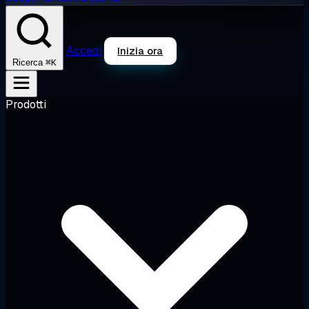
Accedi
Inizia ora
⌘K
Ricerca
Prodotti