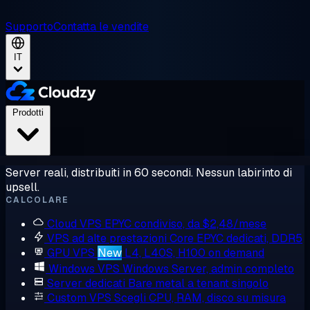
Supporto
Contatta le vendite
IT
Prodotti
Server reali, distribuiti in 60 secondi. Nessun labirinto di
upsell.
CALCOLARE
Cloud VPS
EPYC condiviso, da $2,48/mese
VPS ad alte prestazioni
Core EPYC dedicati, DDR5
GPU VPS
New
L4, L40S, H100 on demand
Windows VPS
Windows Server, admin completo
Server dedicati
Bare metal a tenant singolo
Custom VPS
Scegli CPU, RAM, disco su misura