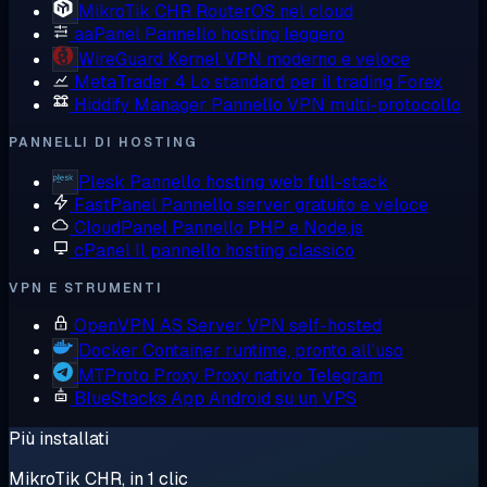
MikroTik CHR
RouterOS nel cloud
aaPanel
Pannello hosting leggero
WireGuard
Kernel VPN moderno e veloce
MetaTrader 4
Lo standard per il trading Forex
Hiddify Manager
Pannello VPN multi-protocollo
PANNELLI DI HOSTING
Plesk
Pannello hosting web full-stack
FastPanel
Pannello server gratuito e veloce
CloudPanel
Pannello PHP e Node.js
cPanel
Il pannello hosting classico
VPN E STRUMENTI
OpenVPN AS
Server VPN self-hosted
Docker
Container runtime, pronto all'uso
MTProto Proxy
Proxy nativo Telegram
BlueStacks
App Android su un VPS
Più installati
MikroTik CHR, in 1 clic