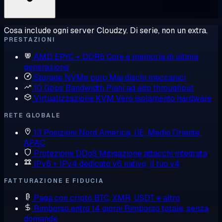
Cosa include ogni server Cloudzy. Di serie, non un extra.
PRESTAZIONI
AMD EPYC + DDR5
Core e memoria di ultima
generazione
Storage NVMe puro
Mai dischi meccanici
10 Gbps Bandwidth
Piani ad alto throughput
Virtualizzazione KVM
Vero isolamento hardware
RETE GLOBALE
13 Posizioni
Nord America, UE, Medio Oriente,
APAC
Protezione DDoS
Mitigazione attacchi integrata
IPv6 + IPv4 dedicato
v6 nativo, il tuo v4
FATTURAZIONE E FIDUCIA
Paga con cripto
BTC, XMR, USDT e altro
Rimborso entro 14 giorni
Rimborso totale, senza
domande