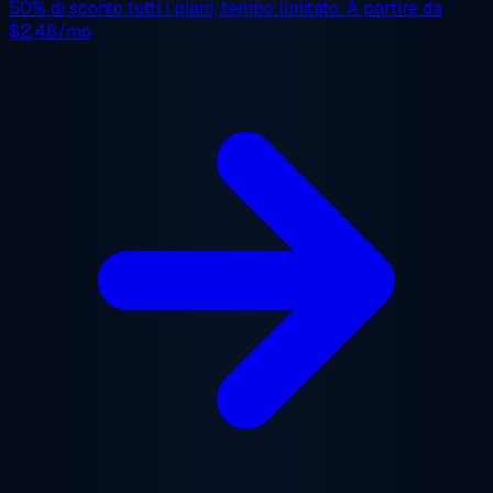
50% di sconto
tutti i piani, tempo limitato. A partire da
$2.48/mo