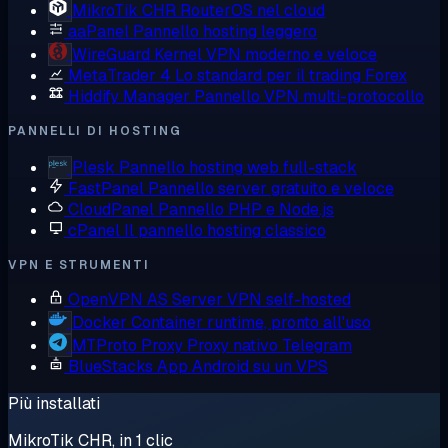
MikroTik CHR
RouterOS nel cloud
aaPanel
Pannello hosting leggero
WireGuard
Kernel VPN moderno e veloce
MetaTrader 4
Lo standard per il trading Forex
Hiddify Manager
Pannello VPN multi-protocollo
PANNELLI DI HOSTING
Plesk
Pannello hosting web full-stack
FastPanel
Pannello server gratuito e veloce
CloudPanel
Pannello PHP e Node.js
cPanel
Il pannello hosting classico
VPN E STRUMENTI
OpenVPN AS
Server VPN self-hosted
Docker
Container runtime, pronto all'uso
MTProto Proxy
Proxy nativo Telegram
BlueStacks
App Android su un VPS
Più installati
MikroTik CHR, in 1 clic