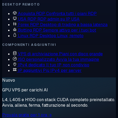
DESKTOP REMOTO
Acquista RDP
Confronta tutti i piani RDP
USA RDP
RDP admin su IP USA
Forex RDP
Desktop di trading a bassa latenza
Botting RDP
Sempre attivo per i tuoi bot
Linux RDP
Desktop Linux, remoto
COMPONENTI AGGIUNTIVI
VPS di archiviazione
Piani con disco grande
ISO personalizzato
Avvia la tua immagine
IPv4 dedicato
Il tuo IP, non condiviso
IP aggiuntivi
Più IPv4 per server
Nuovo
GPU VPS per carichi AI
L4, L40S e H100 con stack CUDA completo preinstallato.
Avvia, allena, ferma, fatturazione al secondo.
Provala gratis per 1 ora →