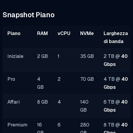
Snapshot Piano
Piano
RAM
vCPU
NVMe
Larghezza
di banda
Iniziale
2 GB
1
35 GB
2 TB @
40
Gbps
Pro
4
2
70 GB
4 TB @
40
GB
Gbps
Affari
8 GB
4
140
6 TB @
40
GB
Gbps
Premium
16
6
280
8 TB @
40
GB
GB
Gbps