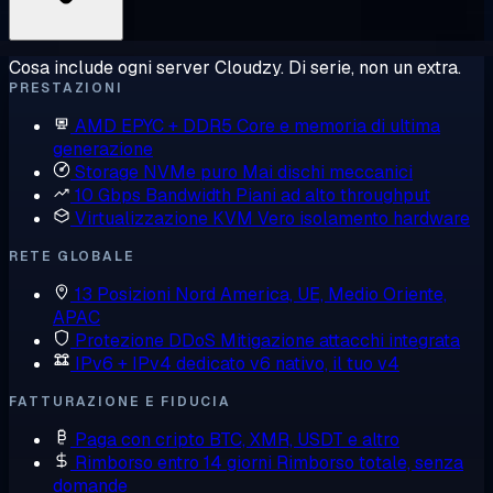
Cosa include ogni server Cloudzy. Di serie, non un extra.
PRESTAZIONI
AMD EPYC + DDR5
Core e memoria di ultima
generazione
Storage NVMe puro
Mai dischi meccanici
10 Gbps Bandwidth
Piani ad alto throughput
Virtualizzazione KVM
Vero isolamento hardware
RETE GLOBALE
13 Posizioni
Nord America, UE, Medio Oriente,
APAC
Protezione DDoS
Mitigazione attacchi integrata
IPv6 + IPv4 dedicato
v6 nativo, il tuo v4
FATTURAZIONE E FIDUCIA
Paga con cripto
BTC, XMR, USDT e altro
Rimborso entro 14 giorni
Rimborso totale, senza
domande