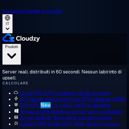
Supporto
Contatta le vendite
IT
Prodotti
Server reali, distribuiti in 60 secondi. Nessun labirinto di
upsell.
CALCOLARE
Cloud VPS
EPYC condiviso, da $2,48/mese
VPS ad alte prestazioni
Core EPYC dedicati, DDR5
GPU VPS
New
L4, L40S, H100 on demand
Windows VPS
Windows Server, admin completo
Server dedicati
Bare metal a tenant singolo
Custom VPS
Scegli CPU, RAM, disco su misura