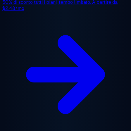
50% di sconto
tutti i piani, tempo limitato. A partire da
$2.48/mo