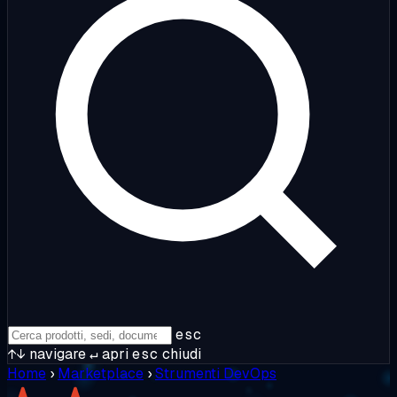
esc
↑↓
navigare
↵
apri
esc
chiudi
Home
›
Marketplace
›
Strumenti DevOps