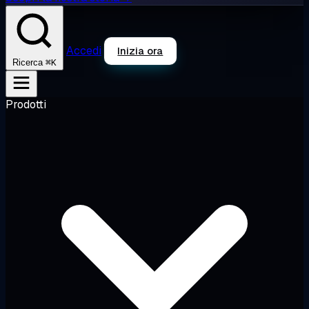
Accedi
Inizia ora
⌘K
Ricerca
Prodotti