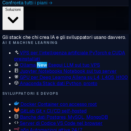
Confronta tutti i piani →
Soluzioni
Gli stack che chi crea IA e gli sviluppatori usano davvero.
AI E MACHINE LEARNING
VPS per l'intelligenza artificiale
PyTorch e CUDA
preinstallati
Ollama
New
Esegui LLM sul tuo VPS
Jupyter Notebooks
Notebook sul tuo server
GPU per Deep Learning
Allena su L4, L40S, H100
Anaconda
Stack dati Python, pronto
SVILUPPATORI E DEVOPS
Docker
Container con accesso root
GitLab
Git + CI/CD self-hosted
Banche dati
Postgres, MySQL, MongoDB
Server di Codice
VS Code nel browser
n8n
Automazioni attive 24/7