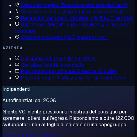
Specchio magico
Testa la nostra rete dal tuo IP
Stato del servizio
Disponibilità in tempo reale
Recensioni dei clienti
Valutato 4,6/5 su Trustpilot
Garanzia soddisfatti o rimborsati
14 giorni, senza
domande
Ottenere supporto
24/7, ingegneri veri
AZIENDA
Chi siamo
Indipendente dal 2008
Contattaci
Mettiti in contatto
Programma per aziende
Cresci su Cloudzy
Programma per l'istruzione
Per ricerca e team
Indipendenti
Autofinanziati dal 2008
Niente VC, niente pressioni trimestrali del consiglio per
spremere i clienti sull'egress. Rispondiamo a oltre 122.000
sviluppatori, non al foglio di calcolo di una capogruppo.
Scopri la nostra storia →