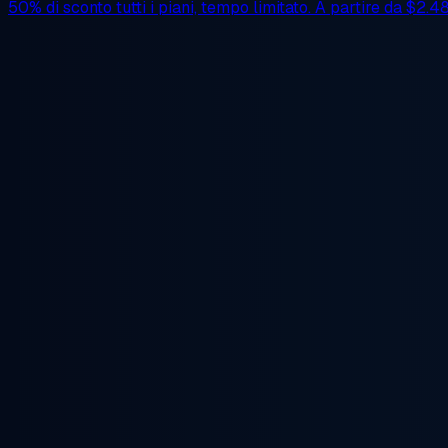
50% di sconto
tutti i piani, tempo limitato. A partire da
$2.4