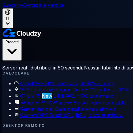
Supporto
Contatta le vendite
IT
Prodotti
Server reali, distribuiti in 60 secondi. Nessun labirinto di ups
CALCOLARE
Cloud VPS
EPYC condiviso, da $2,48/mese
VPS ad alte prestazioni
Core EPYC dedicati, DDR5
GPU VPS
New
L4, L40S, H100 on demand
Windows VPS
Windows Server, admin completo
Server dedicati
Bare metal a tenant singolo
Custom VPS
Scegli CPU, RAM, disco su misura
DESKTOP REMOTO