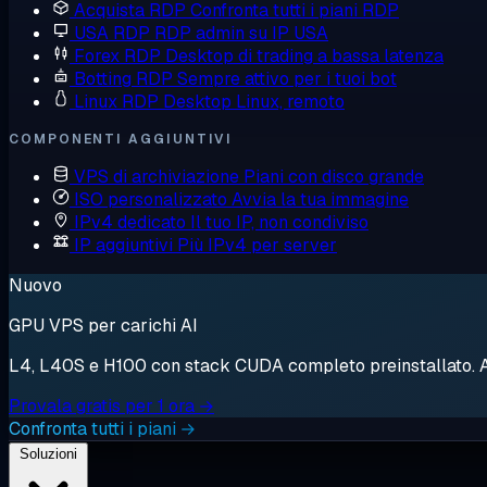
Acquista RDP
Confronta tutti i piani RDP
USA RDP
RDP admin su IP USA
Forex RDP
Desktop di trading a bassa latenza
Botting RDP
Sempre attivo per i tuoi bot
Linux RDP
Desktop Linux, remoto
COMPONENTI AGGIUNTIVI
VPS di archiviazione
Piani con disco grande
ISO personalizzato
Avvia la tua immagine
IPv4 dedicato
Il tuo IP, non condiviso
IP aggiuntivi
Più IPv4 per server
Nuovo
GPU VPS per carichi AI
L4, L40S e H100 con stack CUDA completo preinstallato. Avv
Provala gratis per 1 ora →
Confronta tutti i piani →
Soluzioni