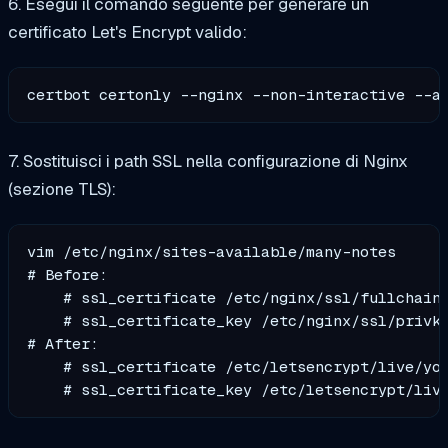
6. Esegui il comando seguente per generare un
certificato Let's Encrypt valido:
certbot certonly --nginx --non-interactive --a
7. Sostituisci i path SSL nella configurazione di Nginx
(sezione TLS):
vim /etc/nginx/sites-available/many-notes

# Before:

    # ssl_certificate /etc/nginx/ssl/fullchain.
    # ssl_certificate_key /etc/nginx/ssl/privke
# After:

    # ssl_certificate /etc/letsencrypt/live/you