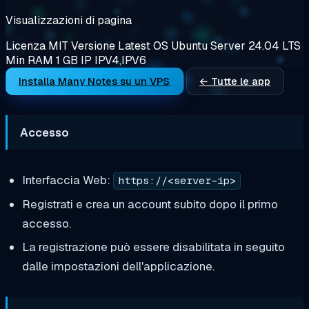
Visualizzazioni di pagina
Licenza
MIT
Versione
Latest
OS
Ubuntu Server 24.04 LTS
Min RAM
1 GB
IP
IPV4,IPV6
Installa Many Notes su un VPS
← Tutte le app
Accesso
Interfaccia Web:
https://<server-ip>
Registrati e crea un account subito dopo il primo
accesso.
La registrazione può essere disabilitata in seguito
dalle impostazioni dell'applicazione.