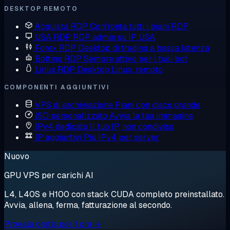
DESKTOP REMOTO
Acquista RDP
Confronta tutti i piani RDP
USA RDP
RDP admin su IP USA
Forex RDP
Desktop di trading a bassa latenza
Botting RDP
Sempre attivo per i tuoi bot
Linux RDP
Desktop Linux, remoto
COMPONENTI AGGIUNTIVI
VPS di archiviazione
Piani con disco grande
ISO personalizzato
Avvia la tua immagine
IPv4 dedicato
Il tuo IP, non condiviso
IP aggiuntivi
Più IPv4 per server
Nuovo
GPU VPS per carichi AI
L4, L40S e H100 con stack CUDA completo preinstallato.
Avvia, allena, ferma, fatturazione al secondo.
Provala gratis per 1 ora →