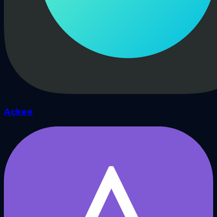
Ackee