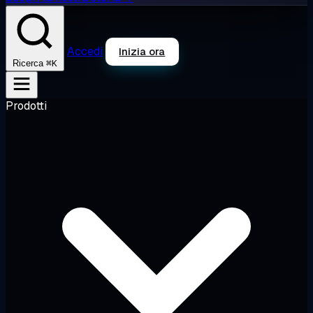
Accedi
Inizia ora
⌘K
Ricerca
Prodotti