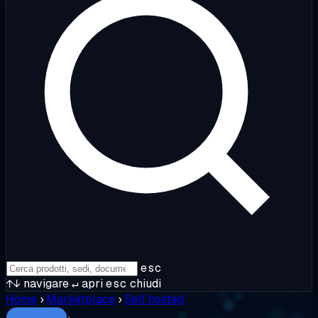
esc
↑↓
navigare
↵
apri
esc
chiudi
Home
›
Marketplace
›
Self hosted