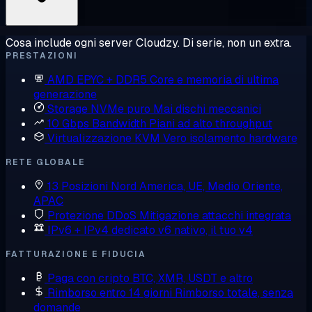
Cosa include ogni server Cloudzy. Di serie, non un extra.
PRESTAZIONI
AMD EPYC + DDR5
Core e memoria di ultima
generazione
Storage NVMe puro
Mai dischi meccanici
10 Gbps Bandwidth
Piani ad alto throughput
Virtualizzazione KVM
Vero isolamento hardware
RETE GLOBALE
13 Posizioni
Nord America, UE, Medio Oriente,
APAC
Protezione DDoS
Mitigazione attacchi integrata
IPv6 + IPv4 dedicato
v6 nativo, il tuo v4
FATTURAZIONE E FIDUCIA
Paga con cripto
BTC, XMR, USDT e altro
Rimborso entro 14 giorni
Rimborso totale, senza
domande