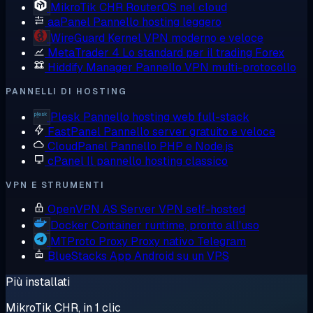
MikroTik CHR
RouterOS nel cloud
aaPanel
Pannello hosting leggero
WireGuard
Kernel VPN moderno e veloce
MetaTrader 4
Lo standard per il trading Forex
Hiddify Manager
Pannello VPN multi-protocollo
PANNELLI DI HOSTING
Plesk
Pannello hosting web full-stack
FastPanel
Pannello server gratuito e veloce
CloudPanel
Pannello PHP e Node.js
cPanel
Il pannello hosting classico
VPN E STRUMENTI
OpenVPN AS
Server VPN self-hosted
Docker
Container runtime, pronto all'uso
MTProto Proxy
Proxy nativo Telegram
BlueStacks
App Android su un VPS
Più installati
MikroTik CHR, in 1 clic