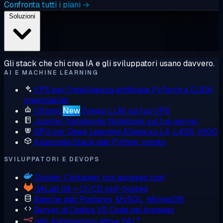
Confronta tutti i piani →
Soluzioni
Gli stack che chi crea IA e gli sviluppatori usano davvero.
AI E MACHINE LEARNING
VPS per l'intelligenza artificiale
PyTorch e CUDA
preinstallati
Ollama
New
Esegui LLM sul tuo VPS
Jupyter Notebooks
Notebook sul tuo server
GPU per Deep Learning
Allena su L4, L40S, H100
Anaconda
Stack dati Python, pronto
SVILUPPATORI E DEVOPS
Docker
Container con accesso root
GitLab
Git + CI/CD self-hosted
Banche dati
Postgres, MySQL, MongoDB
Server di Codice
VS Code nel browser
n8n
Automazioni attive 24/7