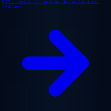
50% di sconto
tutti i piani, tempo limitato. A partire da
$2.48/mo