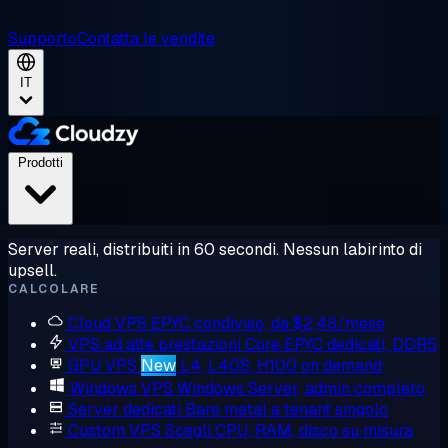
Supporto
Contatta le vendite
IT
Prodotti
Server reali, distribuiti in 60 secondi. Nessun labirinto di
upsell.
CALCOLARE
Cloud VPS
EPYC condiviso, da $2,48/mese
VPS ad alte prestazioni
Core EPYC dedicati, DDR5
GPU VPS
New
L4, L40S, H100 on demand
Windows VPS
Windows Server, admin completo
Server dedicati
Bare metal a tenant singolo
Custom VPS
Scegli CPU, RAM, disco su misura