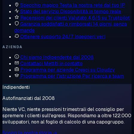
Specchio magico
Testa la nostra rete dal tuo IP
Stato del servizio
Disponibilità in tempo reale
Recensioni dei clienti
Valutato 4,6/5 su Trustpilot
Garanzia soddisfatti o rimborsati
14 giorni, senza
domande
Ottenere supporto
24/7, ingegneri veri
AZIENDA
Chi siamo
Indipendente dal 2008
Contattaci
Mettiti in contatto
Programma per aziende
Cresci su Cloudzy
Programma per l'istruzione
Per ricerca e team
Indipendenti
Autofinanziati dal 2008
Niente VC, niente pressioni trimestrali del consiglio per
spremere i clienti sull'egress. Rispondiamo a oltre 122.000
sviluppatori, non al foglio di calcolo di una capogruppo.
Scopri la nostra storia →