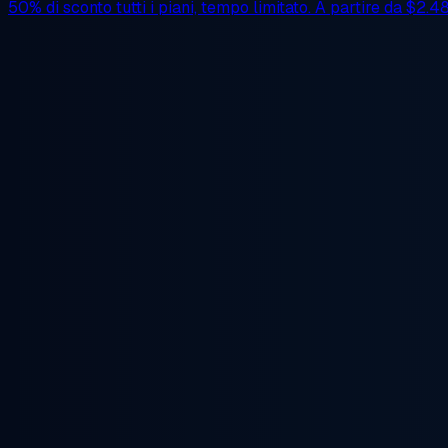
50% di sconto
tutti i piani, tempo limitato. A partire da
$2.4