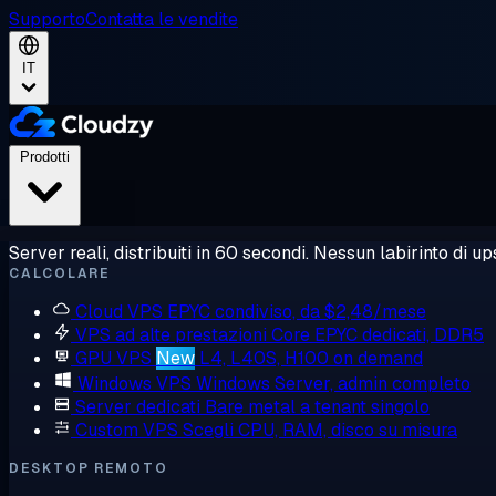
Supporto
Contatta le vendite
IT
Prodotti
Server reali, distribuiti in 60 secondi. Nessun labirinto di ups
CALCOLARE
Cloud VPS
EPYC condiviso, da $2,48/mese
VPS ad alte prestazioni
Core EPYC dedicati, DDR5
GPU VPS
New
L4, L40S, H100 on demand
Windows VPS
Windows Server, admin completo
Server dedicati
Bare metal a tenant singolo
Custom VPS
Scegli CPU, RAM, disco su misura
DESKTOP REMOTO