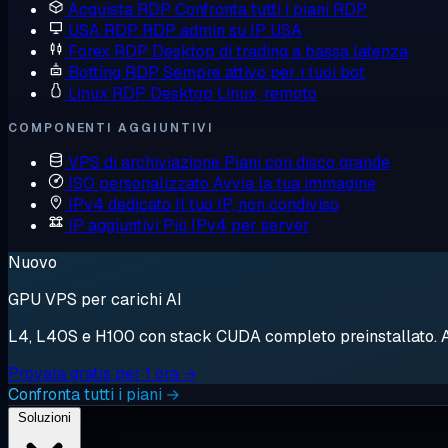
Acquista RDP
Confronta tutti i piani RDP
USA RDP
RDP admin su IP USA
Forex RDP
Desktop di trading a bassa latenza
Botting RDP
Sempre attivo per i tuoi bot
Linux RDP
Desktop Linux, remoto
COMPONENTI AGGIUNTIVI
VPS di archiviazione
Piani con disco grande
ISO personalizzato
Avvia la tua immagine
IPv4 dedicato
Il tuo IP, non condiviso
IP aggiuntivi
Più IPv4 per server
Nuovo
GPU VPS per carichi AI
L4, L40S e H100 con stack CUDA completo preinstallato. Avv
Provala gratis per 1 ora →
Confronta tutti i piani →
Soluzioni