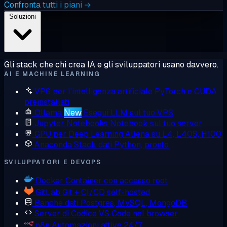
Confronta tutti i piani →
Soluzioni
Gli stack che chi crea IA e gli sviluppatori usano davvero.
AI E MACHINE LEARNING
VPS per l'intelligenza artificiale
PyTorch e CUDA
preinstallati
Ollama
New
Esegui LLM sul tuo VPS
Jupyter Notebooks
Notebook sul tuo server
GPU per Deep Learning
Allena su L4, L40S, H100
Anaconda
Stack dati Python, pronto
SVILUPPATORI E DEVOPS
Docker
Container con accesso root
GitLab
Git + CI/CD self-hosted
Banche dati
Postgres, MySQL, MongoDB
Server di Codice
VS Code nel browser
n8n
Automazioni attive 24/7