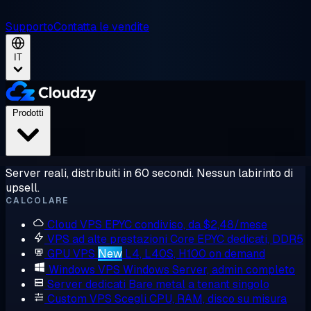
Supporto
Contatta le vendite
IT
Prodotti
Server reali, distribuiti in 60 secondi. Nessun labirinto di
upsell.
CALCOLARE
Cloud VPS
EPYC condiviso, da $2,48/mese
VPS ad alte prestazioni
Core EPYC dedicati, DDR5
GPU VPS
New
L4, L40S, H100 on demand
Windows VPS
Windows Server, admin completo
Server dedicati
Bare metal a tenant singolo
Custom VPS
Scegli CPU, RAM, disco su misura