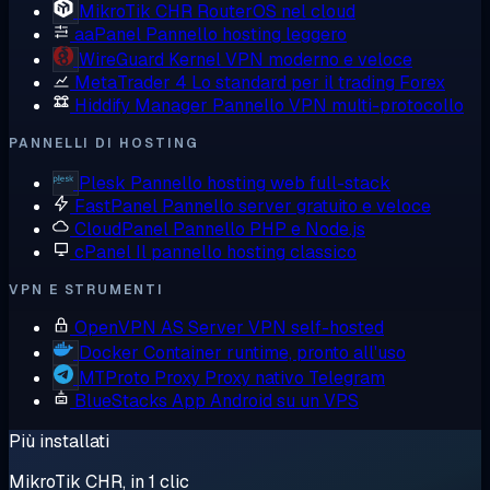
MikroTik CHR
RouterOS nel cloud
aaPanel
Pannello hosting leggero
WireGuard
Kernel VPN moderno e veloce
MetaTrader 4
Lo standard per il trading Forex
Hiddify Manager
Pannello VPN multi-protocollo
PANNELLI DI HOSTING
Plesk
Pannello hosting web full-stack
FastPanel
Pannello server gratuito e veloce
CloudPanel
Pannello PHP e Node.js
cPanel
Il pannello hosting classico
VPN E STRUMENTI
OpenVPN AS
Server VPN self-hosted
Docker
Container runtime, pronto all'uso
MTProto Proxy
Proxy nativo Telegram
BlueStacks
App Android su un VPS
Più installati
MikroTik CHR, in 1 clic