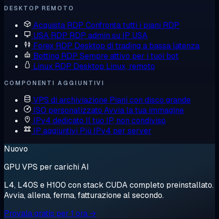
DESKTOP REMOTO
Acquista RDP
Confronta tutti i piani RDP
USA RDP
RDP admin su IP USA
Forex RDP
Desktop di trading a bassa latenza
Botting RDP
Sempre attivo per i tuoi bot
Linux RDP
Desktop Linux, remoto
COMPONENTI AGGIUNTIVI
VPS di archiviazione
Piani con disco grande
ISO personalizzato
Avvia la tua immagine
IPv4 dedicato
Il tuo IP, non condiviso
IP aggiuntivi
Più IPv4 per server
Nuovo
GPU VPS per carichi AI
L4, L40S e H100 con stack CUDA completo preinstallato.
Avvia, allena, ferma, fatturazione al secondo.
Provala gratis per 1 ora →