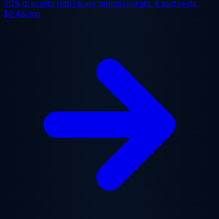
50% di sconto
tutti i piani, tempo limitato. A partire da
$2.48/mo