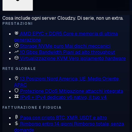
Cosa include ogni server Cloudzy. Di serie, non un extra.
PRESTAZIONI
AMD EPYC + DDR5
Core e memoria di ultima
generazione
Storage NVMe puro
Mai dischi meccanici
10 Gbps Bandwidth
Piani ad alto throughput
Virtualizzazione KVM
Vero isolamento hardware
RETE GLOBALE
13 Posizioni
Nord America, UE, Medio Oriente,
APAC
Protezione DDoS
Mitigazione attacchi integrata
IPv6 + IPv4 dedicato
v6 nativo, il tuo v4
FATTURAZIONE E FIDUCIA
Paga con cripto
BTC, XMR, USDT e altro
Rimborso entro 14 giorni
Rimborso totale, senza
domande