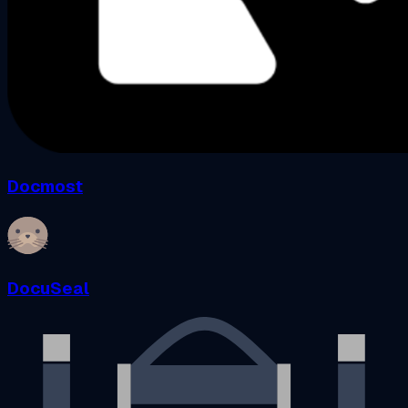
Docmost
DocuSeal