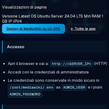
Visualizzazioni di pagina
Versione
Latest
OS
Ubuntu Server 24.04 LTS
Min RAM
1
GB
IP
IPV4
Deploy di MediaWiki su un VPS
← Tutte le app
Accesso
Apri il browser e vai a:
(HTTP)
http://<SERVER_IP>
Accedi con le credenziali di amministratore.
Le credenziali sono conservate in modo sicuro in
as
e i piani
/root/mediawiki/.env
ADMIN_USER
.
ADMIN_PASSWORD