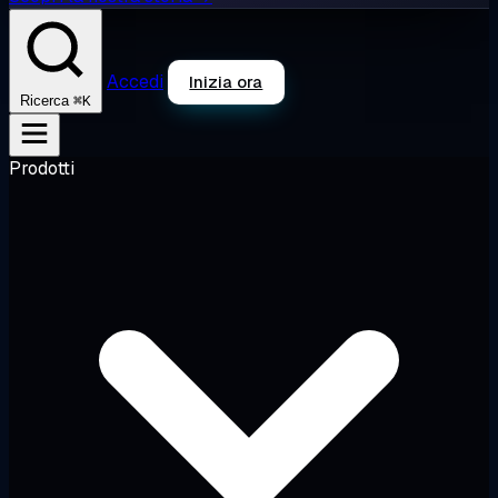
Accedi
Inizia ora
⌘K
Ricerca
Prodotti