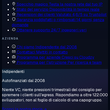
Specchio magico
Testa la nostra rete dal tuo IP
Stato del servizio
Disponibilità in tempo reale
Recensioni dei clienti
Valutato 4,6/5 su Trustpilot
Garanzia soddisfatti o rimborsati
14 giorni, senza
domande
Ottenere supporto
24/7, ingegneri veri
AZIENDA
Chi siamo
Indipendente dal 2008
Contattaci
Mettiti in contatto
Programma per aziende
Cresci su Cloudzy
Programma per l'istruzione
Per ricerca e team
Indipendenti
Autofinanziati dal 2008
Niente VC, niente pressioni trimestrali del consiglio per
spremere i clienti sull'egress. Rispondiamo a oltre 122.000
sviluppatori, non al foglio di calcolo di una capogruppo.
Scopri la nostra storia →