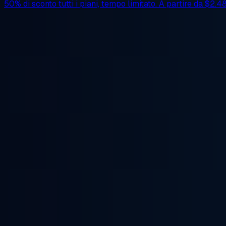
50% di sconto
tutti i piani, tempo limitato. A partire da
$2.4