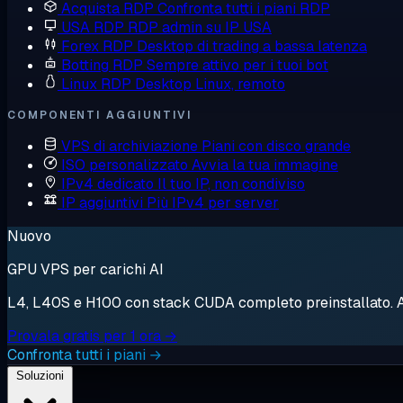
Acquista RDP
Confronta tutti i piani RDP
USA RDP
RDP admin su IP USA
Forex RDP
Desktop di trading a bassa latenza
Botting RDP
Sempre attivo per i tuoi bot
Linux RDP
Desktop Linux, remoto
COMPONENTI AGGIUNTIVI
VPS di archiviazione
Piani con disco grande
ISO personalizzato
Avvia la tua immagine
IPv4 dedicato
Il tuo IP, non condiviso
IP aggiuntivi
Più IPv4 per server
Nuovo
GPU VPS per carichi AI
L4, L40S e H100 con stack CUDA completo preinstallato. Avv
Provala gratis per 1 ora →
Confronta tutti i piani →
Soluzioni