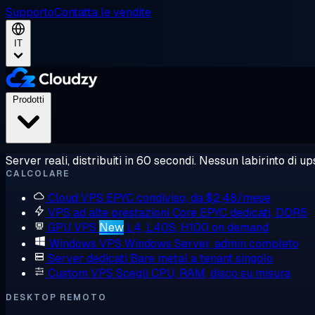
Supporto
Contatta le vendite
IT
Prodotti
Server reali, distribuiti in 60 secondi. Nessun labirinto di ups
CALCOLARE
Cloud VPS
EPYC condiviso, da $2,48/mese
VPS ad alte prestazioni
Core EPYC dedicati, DDR5
GPU VPS
New
L4, L40S, H100 on demand
Windows VPS
Windows Server, admin completo
Server dedicati
Bare metal a tenant singolo
Custom VPS
Scegli CPU, RAM, disco su misura
DESKTOP REMOTO