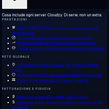
Cosa include ogni server Cloudzy. Di serie, non un extra.
PRESTAZIONI
AMD EPYC + DDR5
Core e memoria di ultima
generazione
Storage NVMe puro
Mai dischi meccanici
10 Gbps Bandwidth
Piani ad alto throughput
Virtualizzazione KVM
Vero isolamento hardware
RETE GLOBALE
13 Posizioni
Nord America, UE, Medio Oriente,
APAC
Protezione DDoS
Mitigazione attacchi integrata
IPv6 + IPv4 dedicato
v6 nativo, il tuo v4
FATTURAZIONE E FIDUCIA
Paga con cripto
BTC, XMR, USDT e altro
Rimborso entro 14 giorni
Rimborso totale, senza
domande