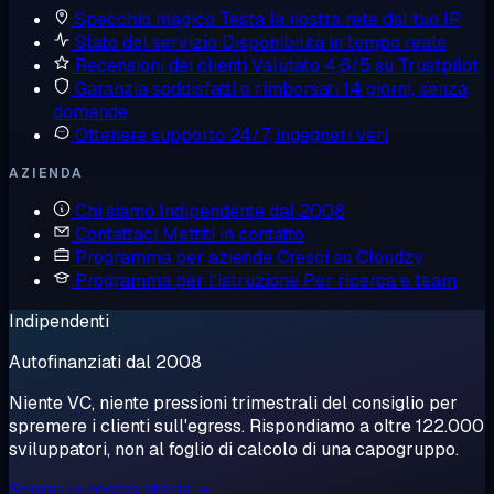
Specchio magico
Testa la nostra rete dal tuo IP
Stato del servizio
Disponibilità in tempo reale
Recensioni dei clienti
Valutato 4,6/5 su Trustpilot
Garanzia soddisfatti o rimborsati
14 giorni, senza
domande
Ottenere supporto
24/7, ingegneri veri
AZIENDA
Chi siamo
Indipendente dal 2008
Contattaci
Mettiti in contatto
Programma per aziende
Cresci su Cloudzy
Programma per l'istruzione
Per ricerca e team
Indipendenti
Autofinanziati dal 2008
Niente VC, niente pressioni trimestrali del consiglio per
spremere i clienti sull'egress. Rispondiamo a oltre 122.000
sviluppatori, non al foglio di calcolo di una capogruppo.
Scopri la nostra storia →