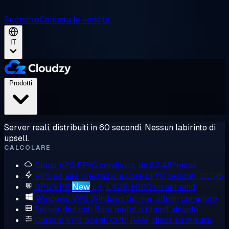
Supporto
Contatta le vendite
IT
Prodotti
Server reali, distribuiti in 60 secondi. Nessun labirinto di
upsell.
CALCOLARE
Cloud VPS
EPYC condiviso, da $2,48/mese
VPS ad alte prestazioni
Core EPYC dedicati, DDR5
GPU VPS
New
L4, L40S, H100 on demand
Windows VPS
Windows Server, admin completo
Server dedicati
Bare metal a tenant singolo
Custom VPS
Scegli CPU, RAM, disco su misura