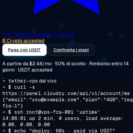
4.6
· 764 recensioni su Trustpilot
₿
Crypto accepted
Paga con USDT
Confronta i piani
A partire da
$2.48/mo
· 50% di sconto · Rimborso entro 14
giorni · USDT accepted
~ tether-vps
dal vivo
~ $
curl -s
https://panel.cloudzy.com/api/v1/account/me
{"email":"you@example.com","plan":"4GB","reg
fra-1"}
~ $
ssh root@vps-fra-001 'uptime'
14:08:01 up 2 min, 0 users, load average:
0.00, 0.00, 0.00
~ $
echo "deploy: 60s · paid via USDT"