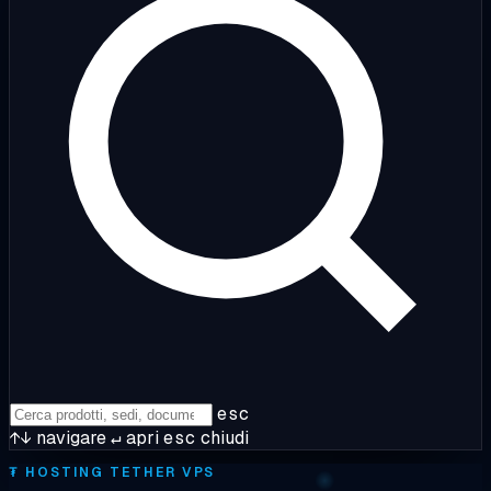
esc
↑↓
navigare
↵
apri
esc
chiudi
₮
HOSTING TETHER VPS