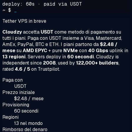
deploy: 60s · paid via USDT
~ $
_
Tether VPS in breve
Cloudzy
accetta
USDT
come metodo di pagamento su
tutti i piani. Paga con USDT insieme a Visa, Mastercard,
AmEx, PayPal, BTC e ETH. I piani partono da
$2.48 /
mese
su
AMD EPYC
+ pure
NVMe
con
40 Gbps
uplink in
13 regioni
. Servers deploy in
60 secondi
. Cloudzy is
independent since
2008
, used by
122,000+ builders
,
rated
4.6 / 5
on Trustpilot.
Paga con
USDT
Prezzo iniziale
$2.48 / mese
Provisioning
60 secondi
Regioni
13 nel mondo
Rimborso del denaro