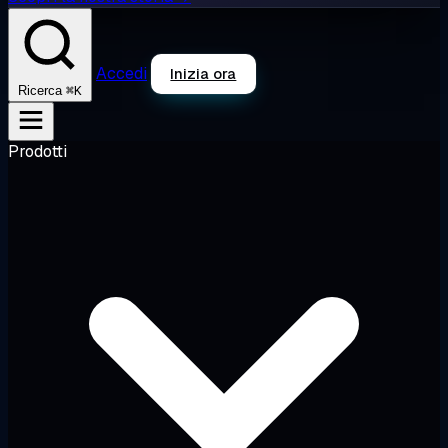
Accedi
Inizia ora
⌘K
Ricerca
Prodotti