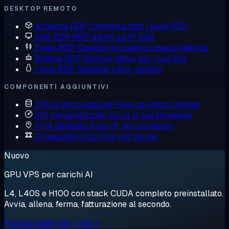
DESKTOP REMOTO
Acquista RDP
Confronta tutti i piani RDP
USA RDP
RDP admin su IP USA
Forex RDP
Desktop di trading a bassa latenza
Botting RDP
Sempre attivo per i tuoi bot
Linux RDP
Desktop Linux, remoto
COMPONENTI AGGIUNTIVI
VPS di archiviazione
Piani con disco grande
ISO personalizzato
Avvia la tua immagine
IPv4 dedicato
Il tuo IP, non condiviso
IP aggiuntivi
Più IPv4 per server
Nuovo
GPU VPS per carichi AI
L4, L40S e H100 con stack CUDA completo preinstallato.
Avvia, allena, ferma, fatturazione al secondo.
Provala gratis per 1 ora →