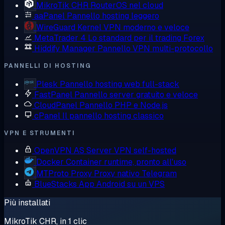
MikroTik CHR
RouterOS nel cloud
aaPanel
Pannello hosting leggero
WireGuard
Kernel VPN moderno e veloce
MetaTrader 4
Lo standard per il trading Forex
Hiddify Manager
Pannello VPN multi-protocollo
PANNELLI DI HOSTING
Plesk
Pannello hosting web full-stack
FastPanel
Pannello server gratuito e veloce
CloudPanel
Pannello PHP e Node.js
cPanel
Il pannello hosting classico
VPN E STRUMENTI
OpenVPN AS
Server VPN self-hosted
Docker
Container runtime, pronto all'uso
MTProto Proxy
Proxy nativo Telegram
BlueStacks
App Android su un VPS
Più installati
MikroTik CHR, in 1 clic