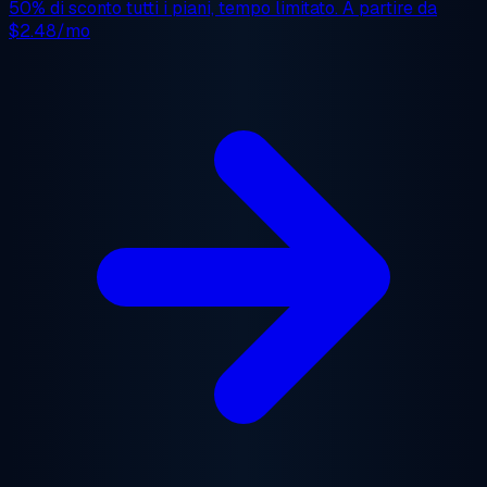
50% di sconto
tutti i piani, tempo limitato. A partire da
$2.48/mo