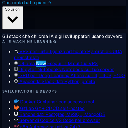
Confronta tutti i piani →
Soluzioni
Gli stack che chi crea IA e gli sviluppatori usano davvero.
AI E MACHINE LEARNING
VPS per l'intelligenza artificiale
PyTorch e CUDA
preinstallati
Ollama
New
Esegui LLM sul tuo VPS
Jupyter Notebooks
Notebook sul tuo server
GPU per Deep Learning
Allena su L4, L40S, H100
Anaconda
Stack dati Python, pronto
SVILUPPATORI E DEVOPS
Docker
Container con accesso root
GitLab
Git + CI/CD self-hosted
Banche dati
Postgres, MySQL, MongoDB
Server di Codice
VS Code nel browser
n8n
Automazioni attive 24/7