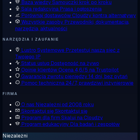
Baza wiedzy
Samouczki krok po kroku
Sala redakcyjna
Prasa i ogłoszenia
Porównaj dostawców
Cloudzy kontra alternatywy
Wszystkie zasoby
Przewodniki, dokumentacja,
narzędzia, aktualności
NARZĘDZIA I ZAUFANIE
Lustro Systemowe
Przetestuj naszą sieć z
Twojego IP
Status usług
Dostępność na żywo
Opinie klientów
Ocena 4,6/5 na Trustpilot
Gwarancja zwrotu pieniędzy
14 dni, bez pytań
Pomoc techniczna
24/7, prawdziwi inżynierowie
FIRMA
O nas
Niezależni od 2008 roku
Skontaktuj się
Skontaktuj się
Program dla firm
Skaluj na Cloudzy
Program edukacyjny
Dla badań i zespołów
Niezależni