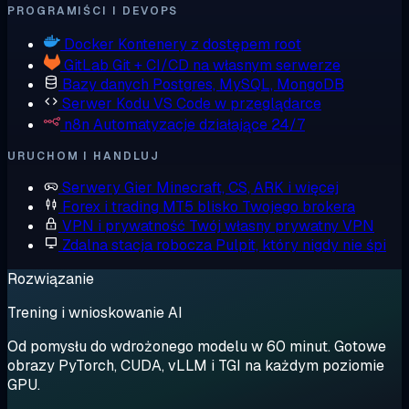
PROGRAMIŚCI I DEVOPS
Docker
Kontenery z dostępem root
GitLab
Git + CI/CD na własnym serwerze
Bazy danych
Postgres, MySQL, MongoDB
Serwer Kodu
VS Code w przeglądarce
n8n
Automatyzacje działające 24/7
URUCHOM I HANDLUJ
Serwery Gier
Minecraft, CS, ARK i więcej
Forex i trading
MT5 blisko Twojego brokera
VPN i prywatność
Twój własny prywatny VPN
Zdalna stacja robocza
Pulpit, który nigdy nie śpi
Rozwiązanie
Trening i wnioskowanie AI
Od pomysłu do wdrożonego modelu w 60 minut. Gotowe
obrazy PyTorch, CUDA, vLLM i TGI na każdym poziomie
GPU.