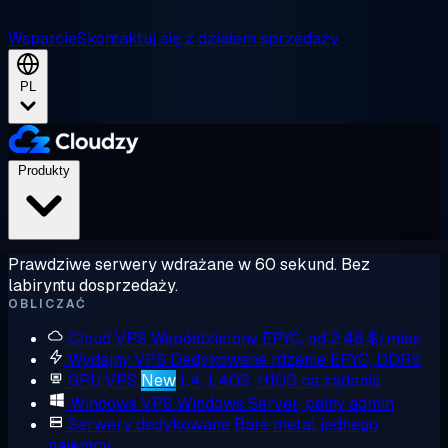
Wsparcie
Skontaktuj się z działem sprzedaży
PL
Produkty
Prawdziwe serwery wdrażane w 60 sekund. Bez
labiryntu dosprzedaży.
OBLICZAĆ
Cloud VPS
Współdzielony EPYC, od 2,48 $/mies
Wydajny VPS
Dedykowane rdzenie EPYC, DDR5
GPU VPS
New
L4, L40S, H100 na żądanie
Windows VPS
Windows Server, pełny admin
Serwery dedykowane
Bare metal jednego
najemcy