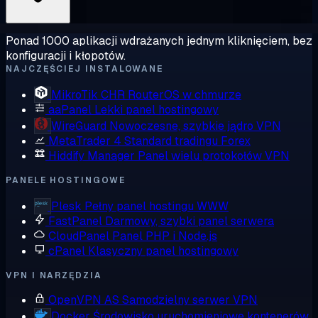
Ponad 1000 aplikacji wdrażanych jednym kliknięciem, bez
konfiguracji i kłopotów.
NAJCZĘŚCIEJ INSTALOWANE
MikroTik CHR
RouterOS w chmurze
aaPanel
Lekki panel hostingowy
WireGuard
Nowoczesne, szybkie jądro VPN
MetaTrader 4
Standard tradingu Forex
Hiddify Manager
Panel wielu protokołów VPN
PANELE HOSTINGOWE
Plesk
Pełny panel hostingu WWW
FastPanel
Darmowy, szybki panel serwera
CloudPanel
Panel PHP i Node.js
cPanel
Klasyczny panel hostingowy
VPN I NARZĘDZIA
OpenVPN AS
Samodzielny serwer VPN
Docker
Środowisko uruchomieniowe kontenerów,