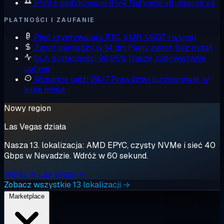
IPv6 + dedykowane IPv4
Natywne v6, własne v4
PŁATNOŚCI I ZAUFANIE
Płać kryptowalutą
BTC, XMR, USDT i więcej
Zwrot pieniędzy w 14 dni
Pełny zwrot, bez pytań
SLA dostępności 99,95%
Nasze zobowiązanie
uptime
Wsparcie ludzi 24/7
Prawdziwi inżynierowie, w
kilka minut
Nowy region
Las Vegas działa
Nasza 13. lokalizacja: AMD EPYC, czysty NVMe i sieć 40
Gbps w Nevadzie. Wdróż w 60 sekund.
Wdróż w Las Vegas →
Zobacz wszystkie 13 lokalizacji →
Marketplace