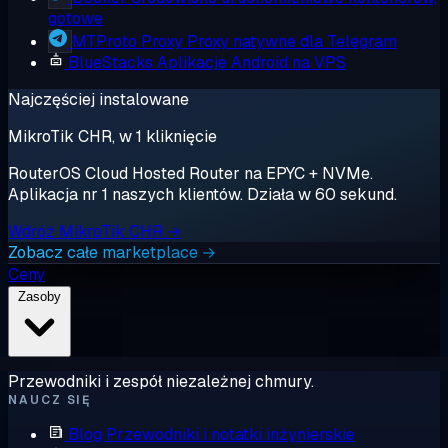
gotowe
MTProto Proxy
Proxy natywne dla Telegram
BlueStacks
Aplikacje Android na VPS
Najczęściej instalowane
MikroTik CHR, w 1 kliknięcie
RouterOS Cloud Hosted Router na EPYC + NVMe.
Aplikacja nr 1 naszych klientów. Działa w 60 sekund.
Wdróż MikroTik CHR →
Zobacz całe marketplace →
Ceny
Zasoby
Przewodniki i zespół niezależnej chmury.
NAUCZ SIĘ
Blog
Przewodniki i notatki inżynierskie