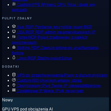
Custom VPS
Wybierz CPU, RAM i dysk wg
potrzeb
PULPIT ZDALNY
Kup RDP
Porównaj wszystkie plany RDP
USA RDP
RDP admin na amerykańskich IP
Forex RDP
Pulpit tradingowy o niskich
opóźnieniach
Botting RDP
Zawsze online do uruchamiania
botów
Linux RDP
Zdalny pulpit Linux
DODATKI
VPS do przechowywania
Plany z dużym dyskiem
Custom ISO
Uruchom własny obraz
Dedykowany IPv4
Twoje IP, niewspółdzielone
Dodatkowe IP
Wiele IPv4 na serwer
Nowy
GPU VPS pod obciążenia AI