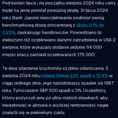
Pod koniec lipca i na początku sierpnia 2024 roku carry
trade na jenie poniósł poważną stratę. 31 lipca 2024
roku Bank Japonii nieoczekiwanie podniósł swoją
benchmarkową stopę procentową z
około 0,1% do
0,25%
, zaskakując handlowców. Powiedziano to
słabszymi niż oczekiwano danymi zatrudnienia w USA 2
sierpnia, które wykazały dodanie jedynie 114 000
miejsc pracy zamiast oczekiwanych 175 000.
Te dwa zdarzenia uruchomiły szybkie odwrócenia. 5
sierpnia 2024 roku
indeks Nikkei 225 spadł o 12,4%
w
ciągu jednego dnia, jego najostrzejszy spadek od 1987
roku. Tymczasem S&P 500 spadł o 3%. Uczestnicy,
którzy pożyczyli jeny po ultra-niskich stawkach, aby
inwestować w aktywa o wyższej rentowności, nagle
znaleźli się w piekielnym cyklu.