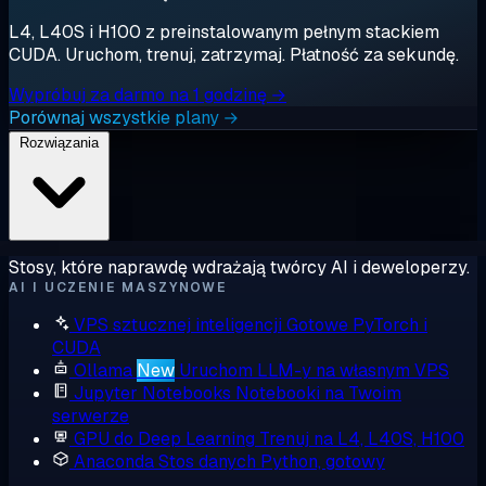
L4, L40S i H100 z preinstalowanym pełnym stackiem
CUDA. Uruchom, trenuj, zatrzymaj. Płatność za sekundę.
Wypróbuj za darmo na 1 godzinę →
Porównaj wszystkie plany →
Rozwiązania
Stosy, które naprawdę wdrażają twórcy AI i deweloperzy.
AI I UCZENIE MASZYNOWE
VPS sztucznej inteligencji
Gotowe PyTorch i
CUDA
Ollama
New
Uruchom LLM-y na własnym VPS
Jupyter Notebooks
Notebooki na Twoim
serwerze
GPU do Deep Learning
Trenuj na L4, L40S, H100
Anaconda
Stos danych Python, gotowy