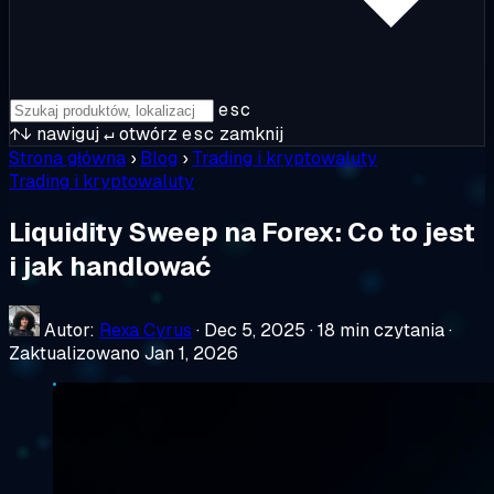
esc
↑↓
nawiguj
↵
otwórz
esc
zamknij
Strona główna
›
Blog
›
Trading i kryptowaluty
Trading i kryptowaluty
Liquidity Sweep na Forex: Co to jest
i jak handlować
Autor:
Rexa Cyrus
·
Dec 5, 2025
·
18 min czytania
·
Zaktualizowano Jan 1, 2026