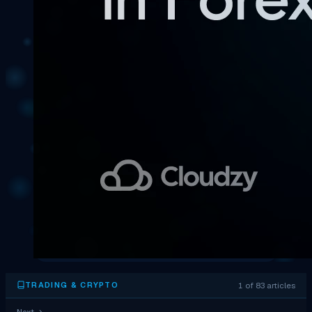
1 of 83 articles
TRADING & CRYPTO
Next
→