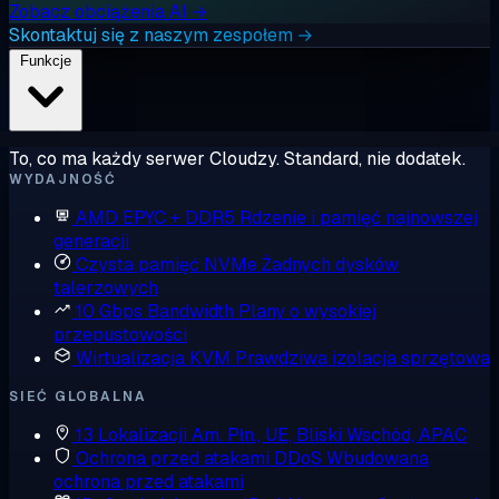
Zobacz obciążenia AI →
Skontaktuj się z naszym zespołem →
Funkcje
To, co ma każdy serwer Cloudzy. Standard, nie dodatek.
WYDAJNOŚĆ
AMD EPYC + DDR5
Rdzenie i pamięć najnowszej
generacji
Czysta pamięć NVMe
Żadnych dysków
talerzowych
10 Gbps Bandwidth
Plany o wysokiej
przepustowości
Wirtualizacja KVM
Prawdziwa izolacja sprzętowa
SIEĆ GLOBALNA
13 Lokalizacji
Am. Płn., UE, Bliski Wschód, APAC
Ochrona przed atakami DDoS
Wbudowana
ochrona przed atakami