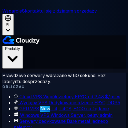
Wsparcie
Skontaktuj się z działem sprzedaży
PL
Produkty
Prawdziwe serwery wdrażane w 60 sekund. Bez
labiryntu dosprzedaży.
OBLICZAĆ
Cloud VPS
Współdzielony EPYC, od 2,48 $/mies
Wydajny VPS
Dedykowane rdzenie EPYC, DDR5
GPU VPS
New
L4, L40S, H100 na żądanie
Windows VPS
Windows Server, pełny admin
Serwery dedykowane
Bare metal jednego
najemcy