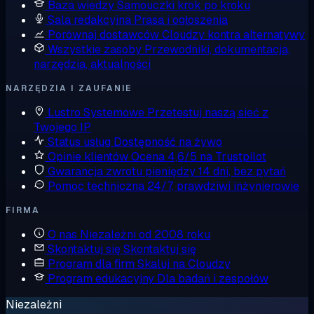
Baza wiedzy
Samouczki krok po kroku
Sala redakcyjna
Prasa i ogłoszenia
Porównaj dostawców
Cloudzy kontra alternatywy
Wszystkie zasoby
Przewodniki, dokumentacja,
narzędzia, aktualności
NARZĘDZIA I ZAUFANIE
Lustro Systemowe
Przetestuj naszą sieć z
Twojego IP
Status usług
Dostępność na żywo
Opinie klientów
Ocena 4,6/5 na Trustpilot
Gwarancja zwrotu pieniędzy
14 dni, bez pytań
Pomoc techniczna
24/7, prawdziwi inżynierowie
FIRMA
O nas
Niezależni od 2008 roku
Skontaktuj się
Skontaktuj się
Program dla firm
Skaluj na Cloudzy
Program edukacyjny
Dla badań i zespołów
Niezależni