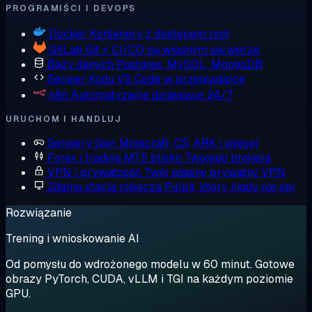
PROGRAMIŚCI I DEVOPS
Docker
Kontenery z dostępem root
GitLab
Git + CI/CD na własnym serwerze
Bazy danych
Postgres, MySQL, MongoDB
Serwer Kodu
VS Code w przeglądarce
n8n
Automatyzacje działające 24/7
URUCHOM I HANDLUJ
Serwery Gier
Minecraft, CS, ARK i więcej
Forex i trading
MT5 blisko Twojego brokera
VPN i prywatność
Twój własny prywatny VPN
Zdalna stacja robocza
Pulpit, który nigdy nie śpi
Rozwiązanie
Trening i wnioskowanie AI
Od pomysłu do wdrożonego modelu w 60 minut. Gotowe
obrazy PyTorch, CUDA, vLLM i TGI na każdym poziomie
GPU.