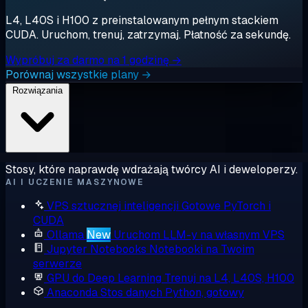
L4, L40S i H100 z preinstalowanym pełnym stackiem
CUDA. Uruchom, trenuj, zatrzymaj. Płatność za sekundę.
Wypróbuj za darmo na 1 godzinę →
Porównaj wszystkie plany →
Rozwiązania
Stosy, które naprawdę wdrażają twórcy AI i deweloperzy.
AI I UCZENIE MASZYNOWE
VPS sztucznej inteligencji
Gotowe PyTorch i
CUDA
Ollama
New
Uruchom LLM-y na własnym VPS
Jupyter Notebooks
Notebooki na Twoim
serwerze
GPU do Deep Learning
Trenuj na L4, L40S, H100
Anaconda
Stos danych Python, gotowy