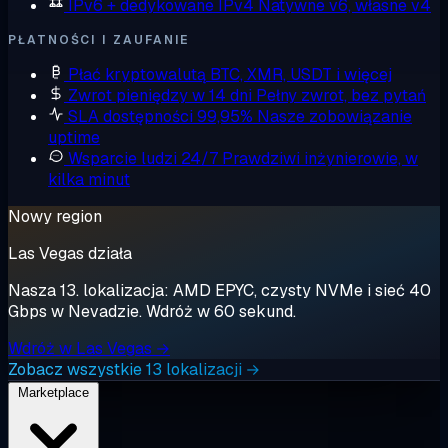
IPv6 + dedykowane IPv4
Natywne v6, własne v4
PŁATNOŚCI I ZAUFANIE
Płać kryptowalutą
BTC, XMR, USDT i więcej
Zwrot pieniędzy w 14 dni
Pełny zwrot, bez pytań
SLA dostępności 99,95%
Nasze zobowiązanie
uptime
Wsparcie ludzi 24/7
Prawdziwi inżynierowie, w
kilka minut
Nowy region
Las Vegas działa
Nasza 13. lokalizacja: AMD EPYC, czysty NVMe i sieć 40
Gbps w Nevadzie. Wdróż w 60 sekund.
Wdróż w Las Vegas →
Zobacz wszystkie 13 lokalizacji →
Marketplace