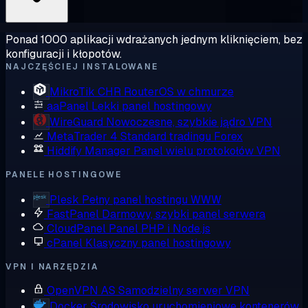
Ponad 1000 aplikacji wdrażanych jednym kliknięciem, bez
konfiguracji i kłopotów.
NAJCZĘŚCIEJ INSTALOWANE
MikroTik CHR
RouterOS w chmurze
aaPanel
Lekki panel hostingowy
WireGuard
Nowoczesne, szybkie jądro VPN
MetaTrader 4
Standard tradingu Forex
Hiddify Manager
Panel wielu protokołów VPN
PANELE HOSTINGOWE
Plesk
Pełny panel hostingu WWW
FastPanel
Darmowy, szybki panel serwera
CloudPanel
Panel PHP i Node.js
cPanel
Klasyczny panel hostingowy
VPN I NARZĘDZIA
OpenVPN AS
Samodzielny serwer VPN
Docker
Środowisko uruchomieniowe kontenerów,