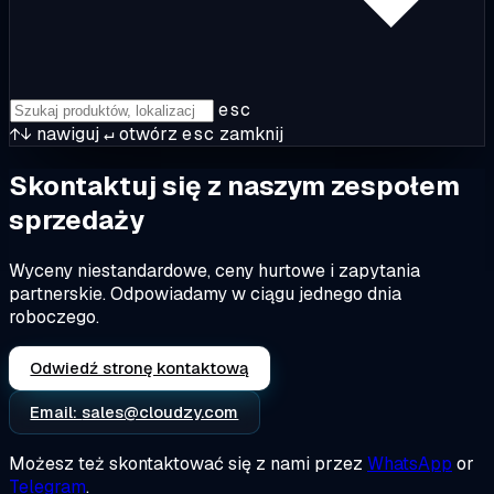
esc
↑↓
nawiguj
↵
otwórz
esc
zamknij
Skontaktuj się z naszym zespołem
sprzedaży
Wyceny niestandardowe, ceny hurtowe i zapytania
partnerskie. Odpowiadamy w ciągu jednego dnia
roboczego.
Odwiedź stronę kontaktową
Email:
sales@cloudzy.com
Możesz też skontaktować się z nami przez
WhatsApp
or
Telegram
.