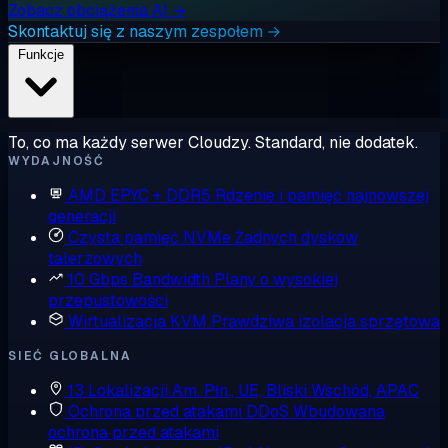
Zobacz obciążenia AI →
Skontaktuj się z naszym zespołem →
Funkcje
To, co ma każdy serwer Cloudzy. Standard, nie dodatek.
WYDAJNOŚĆ
AMD EPYC + DDR5
Rdzenie i pamięć najnowszej
generacji
Czysta pamięć NVMe
Żadnych dysków
talerzowych
10 Gbps Bandwidth
Plany o wysokiej
przepustowości
Wirtualizacja KVM
Prawdziwa izolacja sprzętowa
SIEĆ GLOBALNA
13 Lokalizacji
Am. Płn., UE, Bliski Wschód, APAC
Ochrona przed atakami DDoS
Wbudowana
ochrona przed atakami