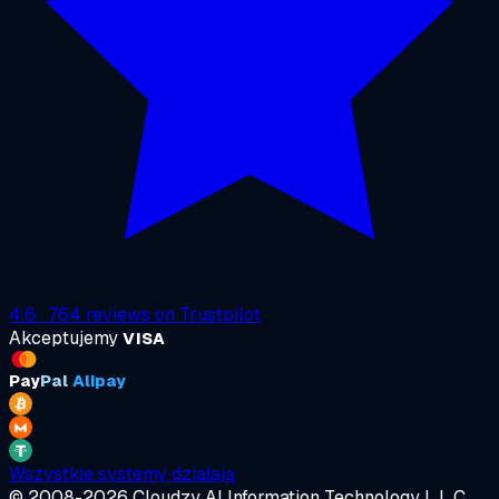
4.6
·
764
reviews on
Trustpilot
Akceptujemy
VISA
Pay
Pal
Alipay
Wszystkie systemy działają
© 2008-2026 Cloudzy AI Information Technology L.L.C.