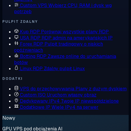
Custom VPS
Wybierz CPU, RAM i dysk wg
potrzeb
PULPIT ZDALNY
Kup RDP
Porównaj wszystkie plany RDP
USA RDP
RDP admin na amerykańskich IP
Forex RDP
Pulpit tradingowy o niskich
opóźnieniach
Botting RDP
Zawsze online do uruchamiania
botów
Linux RDP
Zdalny pulpit Linux
DODATKI
VPS do przechowywania
Plany z dużym dyskiem
Custom ISO
Uruchom własny obraz
Dedykowany IPv4
Twoje IP, niewspółdzielone
Dodatkowe IP
Wiele IPv4 na serwer
Nowy
GPU VPS pod obciążenia AI