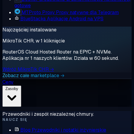
gotowe
MTProto Proxy
Proxy natywne dla Telegram
BlueStacks
Aplikacje Android na VPS
Najczęściej instalowane
MikroTik CHR, w 1 kliknięcie
RouterOS Cloud Hosted Router na EPYC + NVMe.
Aplikacja nr 1 naszych klientów. Działa w 60 sekund.
Wdróż MikroTik CHR →
Zobacz całe marketplace →
Ceny
Zasoby
Przewodniki i zespół niezależnej chmury.
NAUCZ SIĘ
Blog
Przewodniki i notatki inżynierskie