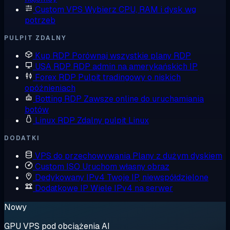
Custom VPS
Wybierz CPU, RAM i dysk wg
potrzeb
PULPIT ZDALNY
Kup RDP
Porównaj wszystkie plany RDP
USA RDP
RDP admin na amerykańskich IP
Forex RDP
Pulpit tradingowy o niskich
opóźnieniach
Botting RDP
Zawsze online do uruchamiania
botów
Linux RDP
Zdalny pulpit Linux
DODATKI
VPS do przechowywania
Plany z dużym dyskiem
Custom ISO
Uruchom własny obraz
Dedykowany IPv4
Twoje IP, niewspółdzielone
Dodatkowe IP
Wiele IPv4 na serwer
Nowy
GPU VPS pod obciążenia AI