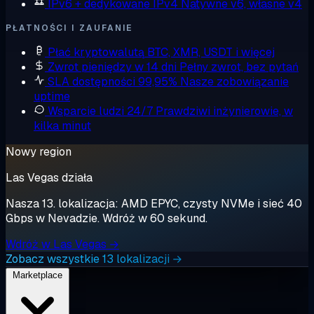
IPv6 + dedykowane IPv4
Natywne v6, własne v4
PŁATNOŚCI I ZAUFANIE
Płać kryptowalutą
BTC, XMR, USDT i więcej
Zwrot pieniędzy w 14 dni
Pełny zwrot, bez pytań
SLA dostępności 99,95%
Nasze zobowiązanie
uptime
Wsparcie ludzi 24/7
Prawdziwi inżynierowie, w
kilka minut
Nowy region
Las Vegas działa
Nasza 13. lokalizacja: AMD EPYC, czysty NVMe i sieć 40
Gbps w Nevadzie. Wdróż w 60 sekund.
Wdróż w Las Vegas →
Zobacz wszystkie 13 lokalizacji →
Marketplace