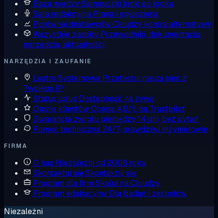
Baza wiedzy
Samouczki krok po kroku
Sala redakcyjna
Prasa i ogłoszenia
Porównaj dostawców
Cloudzy kontra alternatywy
Wszystkie zasoby
Przewodniki, dokumentacja,
narzędzia, aktualności
NARZĘDZIA I ZAUFANIE
Lustro Systemowe
Przetestuj naszą sieć z
Twojego IP
Status usług
Dostępność na żywo
Opinie klientów
Ocena 4,6/5 na Trustpilot
Gwarancja zwrotu pieniędzy
14 dni, bez pytań
Pomoc techniczna
24/7, prawdziwi inżynierowie
FIRMA
O nas
Niezależni od 2008 roku
Skontaktuj się
Skontaktuj się
Program dla firm
Skaluj na Cloudzy
Program edukacyjny
Dla badań i zespołów
Niezależni