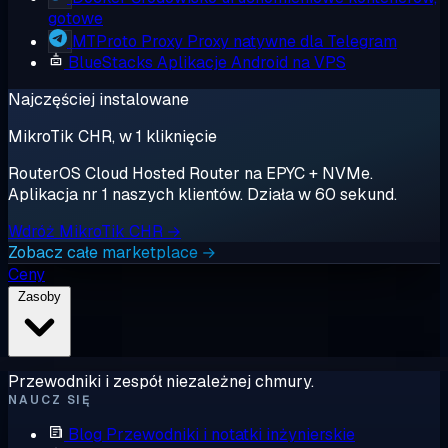
gotowe
MTProto Proxy
Proxy natywne dla Telegram
BlueStacks
Aplikacje Android na VPS
Najczęściej instalowane
MikroTik CHR, w 1 kliknięcie
RouterOS Cloud Hosted Router na EPYC + NVMe.
Aplikacja nr 1 naszych klientów. Działa w 60 sekund.
Wdróż MikroTik CHR →
Zobacz całe marketplace →
Ceny
Zasoby
Przewodniki i zespół niezależnej chmury.
NAUCZ SIĘ
Blog
Przewodniki i notatki inżynierskie