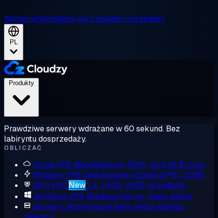
Wsparcie
Skontaktuj się z działem sprzedaży
PL
Produkty
Prawdziwe serwery wdrażane w 60 sekund. Bez
labiryntu dosprzedaży.
OBLICZAĆ
Cloud VPS
Współdzielony EPYC, od 2,48 $/mies
Wydajny VPS
Dedykowane rdzenie EPYC, DDR5
GPU VPS
New
L4, L40S, H100 na żądanie
Windows VPS
Windows Server, pełny admin
Serwery dedykowane
Bare metal jednego
najemcy