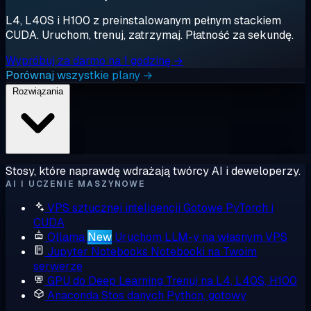
L4, L40S i H100 z preinstalowanym pełnym stackiem
CUDA. Uruchom, trenuj, zatrzymaj. Płatność za sekundę.
Wypróbuj za darmo na 1 godzinę →
Porównaj wszystkie plany →
Rozwiązania
Stosy, które naprawdę wdrażają twórcy AI i deweloperzy.
AI I UCZENIE MASZYNOWE
VPS sztucznej inteligencji
Gotowe PyTorch i
CUDA
Ollama
New
Uruchom LLM-y na własnym VPS
Jupyter Notebooks
Notebooki na Twoim
serwerze
GPU do Deep Learning
Trenuj na L4, L40S, H100
Anaconda
Stos danych Python, gotowy