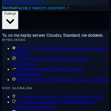
Zobacz obciążenia AI →
Skontaktuj się z naszym zespołem →
Funkcje
To, co ma każdy serwer Cloudzy. Standard, nie dodatek.
WYDAJNOŚĆ
AMD EPYC + DDR5
Rdzenie i pamięć najnowszej
generacji
Czysta pamięć NVMe
Żadnych dysków
talerzowych
10 Gbps Bandwidth
Plany o wysokiej
przepustowości
Wirtualizacja KVM
Prawdziwa izolacja sprzętowa
SIEĆ GLOBALNA
13 Lokalizacji
Am. Płn., UE, Bliski Wschód, APAC
Ochrona przed atakami DDoS
Wbudowana
ochrona przed atakami