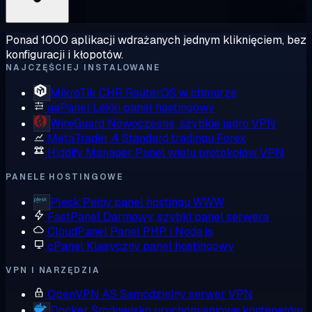
Ponad 1000 aplikacji wdrażanych jednym kliknięciem, bez
konfiguracji i kłopotów.
NAJCZĘŚCIEJ INSTALOWANE
MikroTik CHR
RouterOS w chmurze
aaPanel
Lekki panel hostingowy
WireGuard
Nowoczesne, szybkie jądro VPN
MetaTrader 4
Standard tradingu Forex
Hiddify Manager
Panel wielu protokołów VPN
PANELE HOSTINGOWE
Plesk
Pełny panel hostingu WWW
FastPanel
Darmowy, szybki panel serwera
CloudPanel
Panel PHP i Node.js
cPanel
Klasyczny panel hostingowy
VPN I NARZĘDZIA
OpenVPN AS
Samodzielny serwer VPN
Docker
Środowisko uruchomieniowe kontenerów,