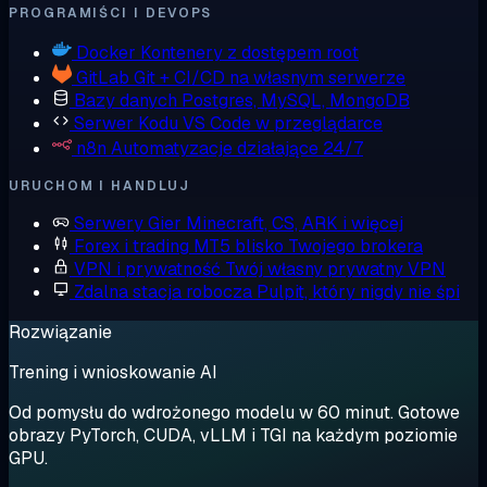
PROGRAMIŚCI I DEVOPS
Docker
Kontenery z dostępem root
GitLab
Git + CI/CD na własnym serwerze
Bazy danych
Postgres, MySQL, MongoDB
Serwer Kodu
VS Code w przeglądarce
n8n
Automatyzacje działające 24/7
URUCHOM I HANDLUJ
Serwery Gier
Minecraft, CS, ARK i więcej
Forex i trading
MT5 blisko Twojego brokera
VPN i prywatność
Twój własny prywatny VPN
Zdalna stacja robocza
Pulpit, który nigdy nie śpi
Rozwiązanie
Trening i wnioskowanie AI
Od pomysłu do wdrożonego modelu w 60 minut. Gotowe
obrazy PyTorch, CUDA, vLLM i TGI na każdym poziomie
GPU.