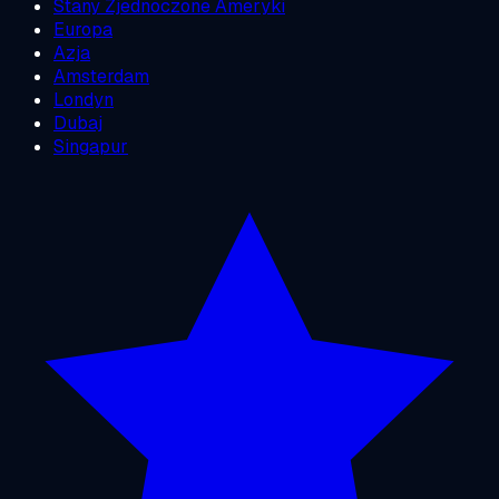
Stany Zjednoczone Ameryki
Europa
Azja
Amsterdam
Londyn
Dubaj
Singapur