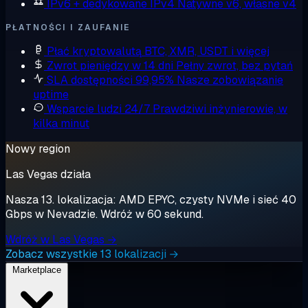
IPv6 + dedykowane IPv4
Natywne v6, własne v4
PŁATNOŚCI I ZAUFANIE
Płać kryptowalutą
BTC, XMR, USDT i więcej
Zwrot pieniędzy w 14 dni
Pełny zwrot, bez pytań
SLA dostępności 99,95%
Nasze zobowiązanie
uptime
Wsparcie ludzi 24/7
Prawdziwi inżynierowie, w
kilka minut
Nowy region
Las Vegas działa
Nasza 13. lokalizacja: AMD EPYC, czysty NVMe i sieć 40
Gbps w Nevadzie. Wdróż w 60 sekund.
Wdróż w Las Vegas →
Zobacz wszystkie 13 lokalizacji →
Marketplace