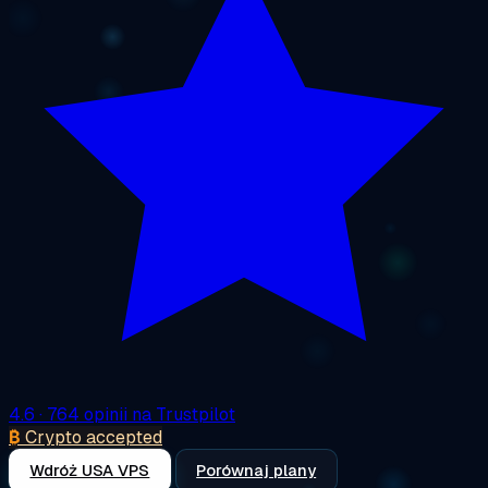
4.6
· 764 opinii na Trustpilot
₿
Crypto accepted
Wdróż USA VPS
Porównaj plany