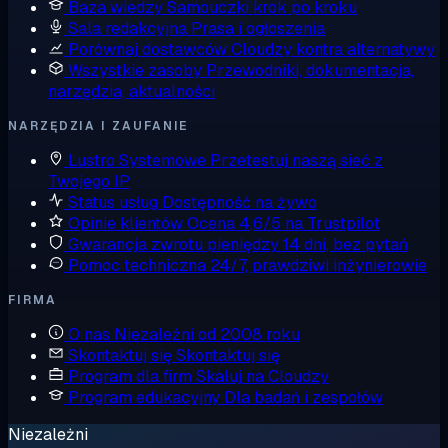
Baza wiedzy
Samouczki krok po kroku
Sala redakcyjna
Prasa i ogłoszenia
Porównaj dostawców
Cloudzy kontra alternatywy
Wszystkie zasoby
Przewodniki, dokumentacja,
narzędzia, aktualności
NARZĘDZIA I ZAUFANIE
Lustro Systemowe
Przetestuj naszą sieć z
Twojego IP
Status usług
Dostępność na żywo
Opinie klientów
Ocena 4,6/5 na Trustpilot
Gwarancja zwrotu pieniędzy
14 dni, bez pytań
Pomoc techniczna
24/7, prawdziwi inżynierowie
FIRMA
O nas
Niezależni od 2008 roku
Skontaktuj się
Skontaktuj się
Program dla firm
Skaluj na Cloudzy
Program edukacyjny
Dla badań i zespołów
Niezależni