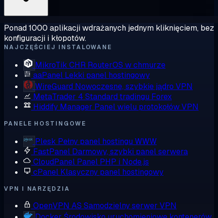
Ponad 1000 aplikacji wdrażanych jednym kliknięciem, bez
konfiguracji i kłopotów.
NAJCZĘŚCIEJ INSTALOWANE
MikroTik CHR
RouterOS w chmurze
aaPanel
Lekki panel hostingowy
WireGuard
Nowoczesne, szybkie jądro VPN
MetaTrader 4
Standard tradingu Forex
Hiddify Manager
Panel wielu protokołów VPN
PANELE HOSTINGOWE
Plesk
Pełny panel hostingu WWW
FastPanel
Darmowy, szybki panel serwera
CloudPanel
Panel PHP i Node.js
cPanel
Klasyczny panel hostingowy
VPN I NARZĘDZIA
OpenVPN AS
Samodzielny serwer VPN
Docker
Środowisko uruchomieniowe kontenerów,