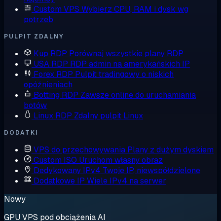
Custom VPS
Wybierz CPU, RAM i dysk wg
potrzeb
PULPIT ZDALNY
Kup RDP
Porównaj wszystkie plany RDP
USA RDP
RDP admin na amerykańskich IP
Forex RDP
Pulpit tradingowy o niskich
opóźnieniach
Botting RDP
Zawsze online do uruchamiania
botów
Linux RDP
Zdalny pulpit Linux
DODATKI
VPS do przechowywania
Plany z dużym dyskiem
Custom ISO
Uruchom własny obraz
Dedykowany IPv4
Twoje IP, niewspółdzielone
Dodatkowe IP
Wiele IPv4 na serwer
Nowy
GPU VPS pod obciążenia AI