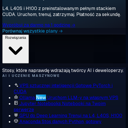
L4, L40S i H100 z preinstalowanym pełnym stackiem
CUDA. Uruchom, trenuj, zatrzymaj. Płatność za sekundę.
Wypróbuj za darmo na 1 godzinę →
Porównaj wszystkie plany →
Rozwiązania
Stosy, które naprawdę wdrażają twórcy AI i deweloperzy.
AI I UCZENIE MASZYNOWE
VPS sztucznej inteligencji
Gotowe PyTorch i
CUDA
Ollama
New
Uruchom LLM-y na własnym VPS
Jupyter Notebooks
Notebooki na Twoim
serwerze
GPU do Deep Learning
Trenuj na L4, L40S, H100
Anaconda
Stos danych Python, gotowy