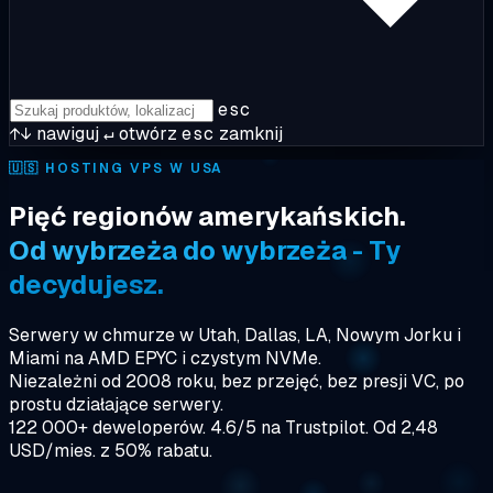
esc
↑↓
nawiguj
↵
otwórz
esc
zamknij
🇺🇸
HOSTING VPS W USA
Pięć regionów amerykańskich.
Od wybrzeża do wybrzeża - Ty
decydujesz.
Serwery w chmurze w Utah, Dallas, LA, Nowym Jorku i
Miami na AMD EPYC i czystym NVMe.
Niezależni od 2008 roku, bez przejęć, bez presji VC, po
prostu działające serwery.
122 000+ deweloperów. 4.6/5 na Trustpilot. Od 2,48
USD/mies. z 50% rabatu.