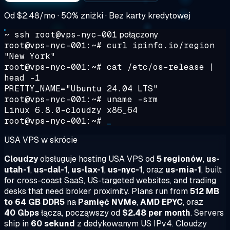
Od
$2.48/mo
· 50% zniżki · Bez karty kredytowej
~ ssh root@vps-nyc-001
połączony
root@vps-nyc-001:~#
curl ipinfo.io/region
"New York"
root@vps-nyc-001:~#
cat /etc/os-release |
head -1
PRETTY_NAME="Ubuntu 24.04 LTS"
root@vps-nyc-001:~#
uname -srm
Linux 6.8.0-cloudzy x86_64
root@vps-nyc-001:~#
_
USA VPS w skrócie
Cloudzy
obsługuje hosting USA VPS od
5 regionów
,
us-
utah-1
,
us-dal-1
,
us-lax-1
,
us-nyc-1
, oraz
us-mia-1
, built
for cross-coast SaaS, US-targeted websites, and trading
desks that need broker proximity. Plans run from
512 MB
to 64 GB DDR5
na
Pamięć NVMe
,
AMD EPYC
, oraz
40 Gbps
łącza, począwszy od
$2.48 per month
. Servers
ship in
60 sekund
z dedykowanym US IPv4. Cloudzy