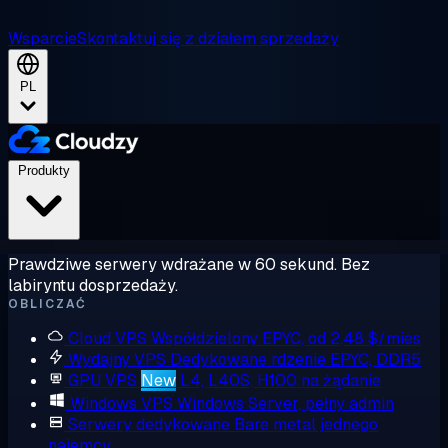
Wsparcie
Skontaktuj się z działem sprzedaży
PL
Produkty
Prawdziwe serwery wdrażane w 60 sekund. Bez
labiryntu dosprzedaży.
OBLICZAĆ
Cloud VPS
Współdzielony EPYC, od 2,48 $/mies
Wydajny VPS
Dedykowane rdzenie EPYC, DDR5
GPU VPS
New
L4, L40S, H100 na żądanie
Windows VPS
Windows Server, pełny admin
Serwery dedykowane
Bare metal jednego
najemcy