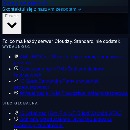
Zobacz obciążenia AI →
Skontaktuj się z naszym zespołem →
Funkcje
To, co ma każdy serwer Cloudzy. Standard, nie dodatek.
WYDAJNOŚĆ
AMD EPYC + DDR5
Rdzenie i pamięć najnowszej
generacji
Czysta pamięć NVMe
Żadnych dysków
talerzowych
10 Gbps Bandwidth
Plany o wysokiej
przepustowości
Wirtualizacja KVM
Prawdziwa izolacja sprzętowa
SIEĆ GLOBALNA
13 Lokalizacji
Am. Płn., UE, Bliski Wschód, APAC
Ochrona przed atakami DDoS
Wbudowana
ochrona przed atakami