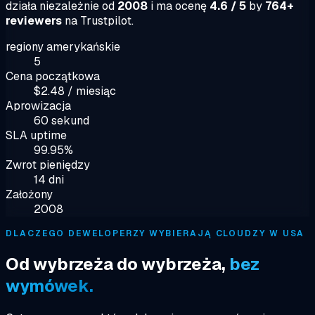
działa niezależnie od
2008
i ma ocenę
4.6 / 5
by
764+
reviewers
na Trustpilot.
regiony amerykańskie
5
Cena początkowa
$2.48 / miesiąc
Aprowizacja
60 sekund
SLA uptime
99.95%
Zwrot pieniędzy
14 dni
Założony
2008
DLACZEGO DEWELOPERZY WYBIERAJĄ CLOUDZY W USA
Od wybrzeża do wybrzeża,
bez
wymówek.