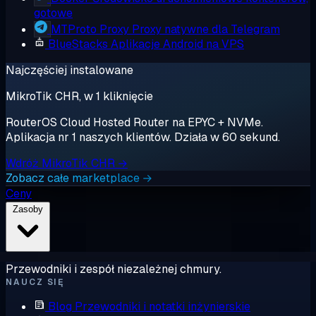
gotowe
MTProto Proxy
Proxy natywne dla Telegram
BlueStacks
Aplikacje Android na VPS
Najczęściej instalowane
MikroTik CHR, w 1 kliknięcie
RouterOS Cloud Hosted Router na EPYC + NVMe.
Aplikacja nr 1 naszych klientów. Działa w 60 sekund.
Wdróż MikroTik CHR →
Zobacz całe marketplace →
Ceny
Zasoby
Przewodniki i zespół niezależnej chmury.
NAUCZ SIĘ
Blog
Przewodniki i notatki inżynierskie