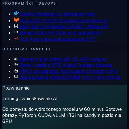
PROGRAMIŚCI I DEVOPS
Docker
Kontenery z dostępem root
GitLab
Git + CI/CD na własnym serwerze
Bazy danych
Postgres, MySQL, MongoDB
Serwer Kodu
VS Code w przeglądarce
n8n
Automatyzacje działające 24/7
URUCHOM I HANDLUJ
Serwery Gier
Minecraft, CS, ARK i więcej
Forex i trading
MT5 blisko Twojego brokera
VPN i prywatność
Twój własny prywatny VPN
Zdalna stacja robocza
Pulpit, który nigdy nie śpi
Rozwiązanie
Trening i wnioskowanie AI
Od pomysłu do wdrożonego modelu w 60 minut. Gotowe
obrazy PyTorch, CUDA, vLLM i TGI na każdym poziomie
GPU.