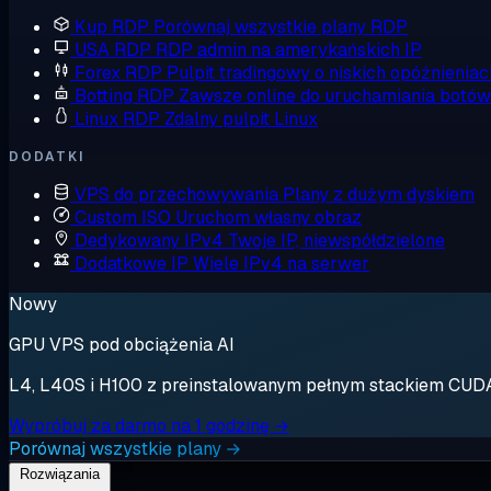
Kup RDP
Porównaj wszystkie plany RDP
USA RDP
RDP admin na amerykańskich IP
Forex RDP
Pulpit tradingowy o niskich opóźnieniac
Botting RDP
Zawsze online do uruchamiania botów
Linux RDP
Zdalny pulpit Linux
DODATKI
VPS do przechowywania
Plany z dużym dyskiem
Custom ISO
Uruchom własny obraz
Dedykowany IPv4
Twoje IP, niewspółdzielone
Dodatkowe IP
Wiele IPv4 na serwer
Nowy
GPU VPS pod obciążenia AI
L4, L40S i H100 z preinstalowanym pełnym stackiem CUDA. 
Wypróbuj za darmo na 1 godzinę →
Porównaj wszystkie plany →
Rozwiązania