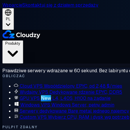
Wsparcie
Skontaktuj się z działem sprzedaży
PL
Produkty
Prawdziwe serwery wdrażane w 60 sekund. Bez labiryntu 
OBLICZAĆ
Cloud VPS
Współdzielony EPYC, od 2,48 $/mies
Wydajny VPS
Dedykowane rdzenie EPYC, DDR5
GPU VPS
New
L4, L40S, H100 na żądanie
Windows VPS
Windows Server, pełny admin
Serwery dedykowane
Bare metal jednego najemcy
Custom VPS
Wybierz CPU, RAM i dysk wg potrzeb
PULPIT ZDALNY