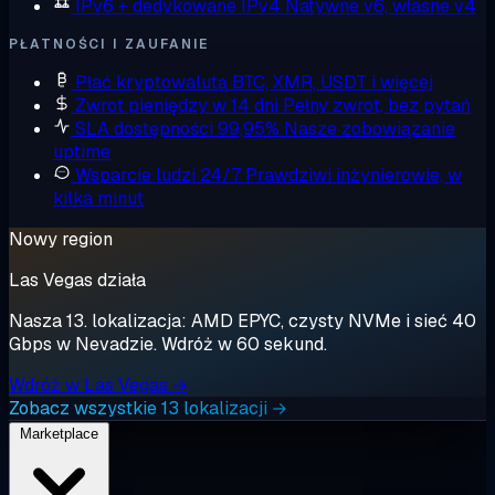
IPv6 + dedykowane IPv4
Natywne v6, własne v4
PŁATNOŚCI I ZAUFANIE
Płać kryptowalutą
BTC, XMR, USDT i więcej
Zwrot pieniędzy w 14 dni
Pełny zwrot, bez pytań
SLA dostępności 99,95%
Nasze zobowiązanie
uptime
Wsparcie ludzi 24/7
Prawdziwi inżynierowie, w
kilka minut
Nowy region
Las Vegas działa
Nasza 13. lokalizacja: AMD EPYC, czysty NVMe i sieć 40
Gbps w Nevadzie. Wdróż w 60 sekund.
Wdróż w Las Vegas →
Zobacz wszystkie 13 lokalizacji →
Marketplace