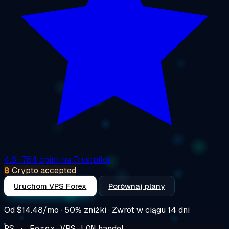
4.6
· 764 opinii na Trustpilot
₿
Crypto accepted
Uruchom VPS Forex
Porównaj plany
Od
$14.48/mo
· 50% zniżki · Zwrot w ciągu 14 dni
PS · Forex-VPS-LON
handel