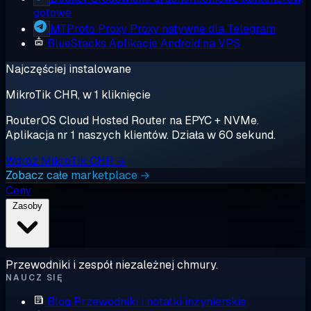
gotowe
MTProto Proxy
Proxy natywne dla Telegram
BlueStacks
Aplikacje Android na VPS
Najczęściej instalowane
MikroTik CHR, w 1 kliknięcie
RouterOS Cloud Hosted Router na EPYC + NVMe.
Aplikacja nr 1 naszych klientów. Działa w 60 sekund.
Wdróż MikroTik CHR →
Zobacz całe marketplace →
Ceny
Zasoby
Przewodniki i zespół niezależnej chmury.
NAUCZ SIĘ
Blog
Przewodniki i notatki inżynierskie