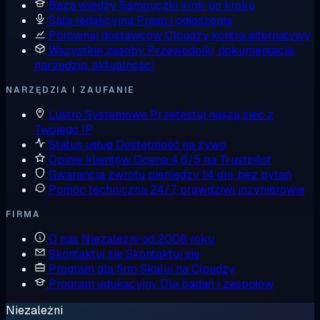
Baza wiedzy
Samouczki krok po kroku
Sala redakcyjna
Prasa i ogłoszenia
Porównaj dostawców
Cloudzy kontra alternatywy
Wszystkie zasoby
Przewodniki, dokumentacja,
narzędzia, aktualności
NARZĘDZIA I ZAUFANIE
Lustro Systemowe
Przetestuj naszą sieć z
Twojego IP
Status usług
Dostępność na żywo
Opinie klientów
Ocena 4,6/5 na Trustpilot
Gwarancja zwrotu pieniędzy
14 dni, bez pytań
Pomoc techniczna
24/7, prawdziwi inżynierowie
FIRMA
O nas
Niezależni od 2008 roku
Skontaktuj się
Skontaktuj się
Program dla firm
Skaluj na Cloudzy
Program edukacyjny
Dla badań i zespołów
Niezależni