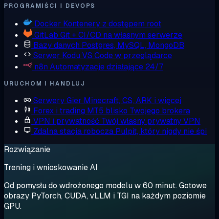
PROGRAMIŚCI I DEVOPS
Docker
Kontenery z dostępem root
GitLab
Git + CI/CD na własnym serwerze
Bazy danych
Postgres, MySQL, MongoDB
Serwer Kodu
VS Code w przeglądarce
n8n
Automatyzacje działające 24/7
URUCHOM I HANDLUJ
Serwery Gier
Minecraft, CS, ARK i więcej
Forex i trading
MT5 blisko Twojego brokera
VPN i prywatność
Twój własny prywatny VPN
Zdalna stacja robocza
Pulpit, który nigdy nie śpi
Rozwiązanie
Trening i wnioskowanie AI
Od pomysłu do wdrożonego modelu w 60 minut. Gotowe
obrazy PyTorch, CUDA, vLLM i TGI na każdym poziomie
GPU.