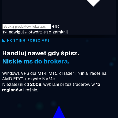
esc
↑↓
nawiguj
↵
otwórz
esc
zamknij
📈
HOSTING FOREX VPS
Handluj nawet gdy śpisz.
Niskie ms do brokera.
Windows VPS dla MT4, MT5, cTrader i NinjaTrader na
AMD EPYC + czyste NVMe.
Niezależni od
2008
, wybrani przez traderów w
13
regionów
i rośnie.