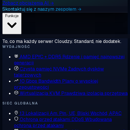
Zobacz obciążenia AI →
Skontaktuj się z naszym zespołem →
Funkcje
To, co ma każdy serwer Cloudzy. Standard, nie dodatek.
WYDAJNOŚĆ
AMD EPYC + DDR5
Rdzenie i pamięć najnowszej
generacji
Czysta pamięć NVMe
Żadnych dysków
talerzowych
10 Gbps Bandwidth
Plany o wysokiej
przepustowości
Wirtualizacja KVM
Prawdziwa izolacja sprzętowa
SIEĆ GLOBALNA
13 Lokalizacji
Am. Płn., UE, Bliski Wschód, APAC
Ochrona przed atakami DDoS
Wbudowana
ochrona przed atakami