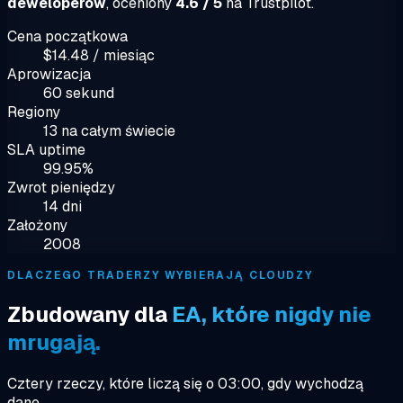
deweloperów
, oceniony
4.6 / 5
na Trustpilot.
Cena początkowa
$14.48 / miesiąc
Aprowizacja
60 sekund
Regiony
13 na całym świecie
SLA uptime
99.95%
Zwrot pieniędzy
14 dni
Założony
2008
DLACZEGO TRADERZY WYBIERAJĄ CLOUDZY
Zbudowany dla
EA, które nigdy nie
mrugają.
Cztery rzeczy, które liczą się o 03:00, gdy wychodzą
dane.