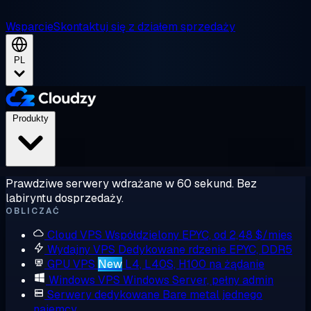
Wsparcie
Skontaktuj się z działem sprzedaży
PL
Produkty
Prawdziwe serwery wdrażane w 60 sekund. Bez
labiryntu dosprzedaży.
OBLICZAĆ
Cloud VPS
Współdzielony EPYC, od 2,48 $/mies
Wydajny VPS
Dedykowane rdzenie EPYC, DDR5
GPU VPS
New
L4, L40S, H100 na żądanie
Windows VPS
Windows Server, pełny admin
Serwery dedykowane
Bare metal jednego
najemcy