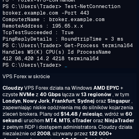
PS C:\Users\Trader>
Test-NetConnection
broker.example.com -Port 443
ComputerName : broker.example.com
RemoteAddress : 195.65.x.x
TcpTestSucceeded : True
PingReplyDetails : RoundtripTime = 3 ms
PS C:\Users\Trader>
Get-Process terminal64
Handles WS(K) CPU(s) Id ProcessName
412 98,420 14.2 4218 terminal64
PS C:\Users\Trader>
_
VPS Forex w skrócie
Cloudzy
VPS Forex działa na Windows
AMD EPYC
+
czyste
NVMe
z
40 Gbps
łącza w
13 regionów
, w tym
Londyn
,
Nowy Jork
,
Frankfurt
,
Sydnej
oraz
Singapur
,
zapewniając niskie opóźnienia ms do silników kojarzenia
zleceń brokera. Plany od
$14.48 / miesiąc
, wdróż w
60
sekund
i uruchom
MT4
,
MT5
,
cTrader
oraz
NinjaTrader
z pełnym RDP i dostępem administratora. Cloudzy działa
niezależnie od
2008
, używany przez
122 000+