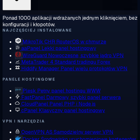
Ponad 1000 aplikacji wdrażanych jednym kliknięciem, bez
konfiguracji i kłopotów.
NAJCZĘŚCIEJ INSTALOWANE
MikroTik CHR
RouterOS w chmurze
aaPanel
Lekki panel hostingowy
WireGuard
Nowoczesne, szybkie jądro VPN
MetaTrader 4
Standard tradingu Forex
Hiddify Manager
Panel wielu protokołów VPN
PANELE HOSTINGOWE
Plesk
Pełny panel hostingu WWW
FastPanel
Darmowy, szybki panel serwera
CloudPanel
Panel PHP i Node.js
cPanel
Klasyczny panel hostingowy
VPN I NARZĘDZIA
OpenVPN AS
Samodzielny serwer VPN
Docker
Środowisko uruchomieniowe kontenerów,