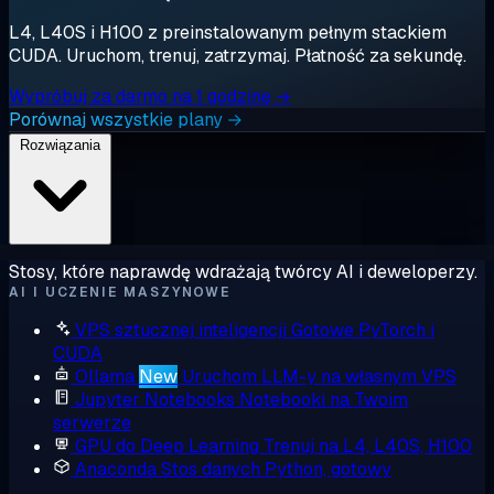
L4, L40S i H100 z preinstalowanym pełnym stackiem
CUDA. Uruchom, trenuj, zatrzymaj. Płatność za sekundę.
Wypróbuj za darmo na 1 godzinę →
Porównaj wszystkie plany →
Rozwiązania
Stosy, które naprawdę wdrażają twórcy AI i deweloperzy.
AI I UCZENIE MASZYNOWE
VPS sztucznej inteligencji
Gotowe PyTorch i
CUDA
Ollama
New
Uruchom LLM-y na własnym VPS
Jupyter Notebooks
Notebooki na Twoim
serwerze
GPU do Deep Learning
Trenuj na L4, L40S, H100
Anaconda
Stos danych Python, gotowy