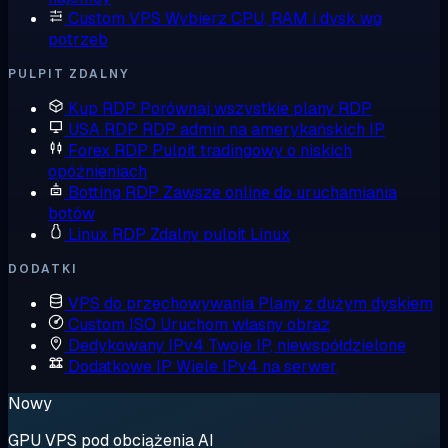
Custom VPS
Wybierz CPU, RAM i dysk wg
potrzeb
PULPIT ZDALNY
Kup RDP
Porównaj wszystkie plany RDP
USA RDP
RDP admin na amerykańskich IP
Forex RDP
Pulpit tradingowy o niskich
opóźnieniach
Botting RDP
Zawsze online do uruchamiania
botów
Linux RDP
Zdalny pulpit Linux
DODATKI
VPS do przechowywania
Plany z dużym dyskiem
Custom ISO
Uruchom własny obraz
Dedykowany IPv4
Twoje IP, niewspółdzielone
Dodatkowe IP
Wiele IPv4 na serwer
Nowy
GPU VPS pod obciążenia AI