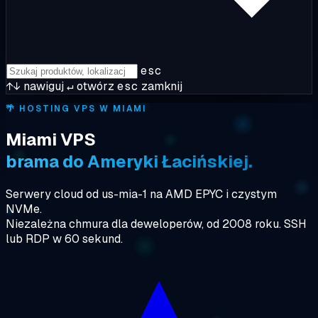
esc
↑↓
nawiguj
↵
otwórz
esc
zamknij
🌴
HOSTING VPS W MIAMI
Miami VPS
brama do Ameryki Łacińskiej.
Serwery cloud od us-mia-1 na AMD EPYC i czystym
NVMe.
Niezależna chmura dla deweloperów, od 2008 roku. SSH
lub RDP w 60 sekund.