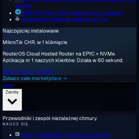
gotowe
MTProto Proxy
Proxy natywne dla Telegram
BlueStacks
Aplikacje Android na VPS
Najczęściej instalowane
MikroTik CHR, w 1 kliknięcie
RouterOS Cloud Hosted Router na EPYC + NVMe.
Aplikacja nr 1 naszych klientów. Działa w 60 sekund.
Wdróż MikroTik CHR →
Zobacz całe marketplace →
Ceny
Zasoby
Przewodniki i zespół niezależnej chmury.
NAUCZ SIĘ
Blog
Przewodniki i notatki inżynierskie