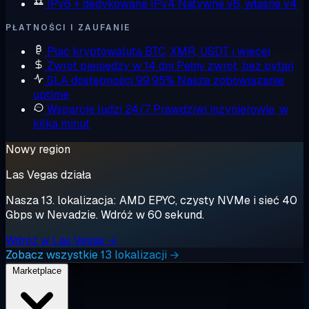
IPv6 + dedykowane IPv4
Natywne v6, własne v4
PŁATNOŚCI I ZAUFANIE
Płać kryptowalutą
BTC, XMR, USDT i więcej
Zwrot pieniędzy w 14 dni
Pełny zwrot, bez pytań
SLA dostępności 99,95%
Nasze zobowiązanie
uptime
Wsparcie ludzi 24/7
Prawdziwi inżynierowie, w
kilka minut
Nowy region
Las Vegas działa
Nasza 13. lokalizacja: AMD EPYC, czysty NVMe i sieć 40
Gbps w Nevadzie. Wdróż w 60 sekund.
Wdróż w Las Vegas →
Zobacz wszystkie 13 lokalizacji →
Marketplace