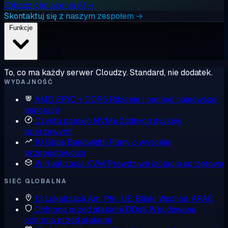
Zobacz obciążenia AI →
Skontaktuj się z naszym zespołem →
Funkcje
To, co ma każdy serwer Cloudzy. Standard, nie dodatek.
WYDAJNOŚĆ
AMD EPYC + DDR5
Rdzenie i pamięć najnowszej
generacji
Czysta pamięć NVMe
Żadnych dysków
talerzowych
10 Gbps Bandwidth
Plany o wysokiej
przepustowości
Wirtualizacja KVM
Prawdziwa izolacja sprzętowa
SIEĆ GLOBALNA
13 Lokalizacji
Am. Płn., UE, Bliski Wschód, APAC
Ochrona przed atakami DDoS
Wbudowana
ochrona przed atakami