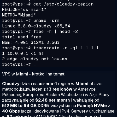
root@vps:~#
cat /etc/cloudzy-region
REGION="us-mia-1"
METRO="Miami"
root@vps:~#
uname -srm
Linux 6.8.0-cloudzy x86_64
root@vps:~#
free -h | head -2
total used free
Mem: 4.0Gi 312Mi 3.5Gi
root@vps:~#
traceroute -n -q1 1.1.1.1
1 10.0.0.1 <1 ms
2 edge.cloudzy.net low-ms
root@vps:~#
_
VPS w Miami - krótko i na temat
Cloudzy
działa na
us-mia-1
region w
Miami
obszar
metropolitalny, jeden z
13 regionów
w Ameryce
Północnej, Europie, na Bliskim Wschodzie i w Azji. Plany
zaczynają się od
$2.48 per month
i wahają się od
512 MB to 64 GB DDR5
, wszystkie na
Pamięć NVMe
z
40 Gbps
łącza i dedykowane IPv4. Serwery uruchamiane
w
60 sekund
on AMD EPYC. Cloudzy has operated