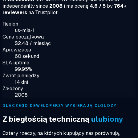
independently since
2008
i ma ocenę
4.6 / 5
by
764+
reviewers
na Trustpilot.
Region
us-mia-1
Cena początkowa
$2.48 / miesiąc
Aprowizacja
60 sekund
SLA uptime
99.95%
Zwrot pieniędzy
14 dni
Założony
2008
DLACZEGO DEWELOPERZY WYBIERAJĄ CLOUDZY
Z biegłością techniczną
ulubiony
Cztery rzeczy, na których kupujący nas porównują,