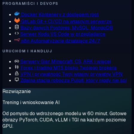
PROGRAMIŚCI I DEVOPS
Docker
Kontenery z dostępem root
GitLab
Git + CI/CD na własnym serwerze
Bazy danych
Postgres, MySQL, MongoDB
Serwer Kodu
VS Code w przeglądarce
n8n
Automatyzacje działające 24/7
URUCHOM I HANDLUJ
Serwery Gier
Minecraft, CS, ARK i więcej
Forex i trading
MT5 blisko Twojego brokera
VPN i prywatność
Twój własny prywatny VPN
Zdalna stacja robocza
Pulpit, który nigdy nie śpi
Rozwiązanie
Trening i wnioskowanie AI
Od pomysłu do wdrożonego modelu w 60 minut. Gotowe
obrazy PyTorch, CUDA, vLLM i TGI na każdym poziomie
GPU.