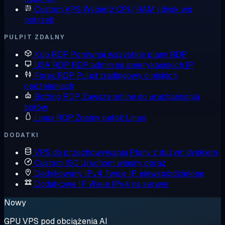
Custom VPS
Wybierz CPU, RAM i dysk wg
potrzeb
PULPIT ZDALNY
Kup RDP
Porównaj wszystkie plany RDP
USA RDP
RDP admin na amerykańskich IP
Forex RDP
Pulpit tradingowy o niskich
opóźnieniach
Botting RDP
Zawsze online do uruchamiania
botów
Linux RDP
Zdalny pulpit Linux
DODATKI
VPS do przechowywania
Plany z dużym dyskiem
Custom ISO
Uruchom własny obraz
Dedykowany IPv4
Twoje IP, niewspółdzielone
Dodatkowe IP
Wiele IPv4 na serwer
Nowy
GPU VPS pod obciążenia AI