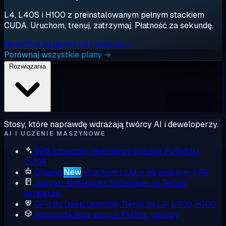
L4, L40S i H100 z preinstalowanym pełnym stackiem
CUDA. Uruchom, trenuj, zatrzymaj. Płatność za sekundę.
Wypróbuj za darmo na 1 godzinę →
Porównaj wszystkie plany →
Rozwiązania
Stosy, które naprawdę wdrażają twórcy AI i deweloperzy.
AI I UCZENIE MASZYNOWE
VPS sztucznej inteligencji
Gotowe PyTorch i
CUDA
Ollama
New
Uruchom LLM-y na własnym VPS
Jupyter Notebooks
Notebooki na Twoim
serwerze
GPU do Deep Learning
Trenuj na L4, L40S, H100
Anaconda
Stos danych Python, gotowy