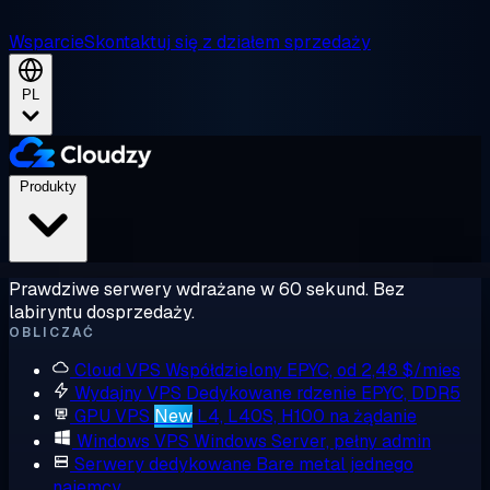
Wsparcie
Skontaktuj się z działem sprzedaży
PL
Produkty
Prawdziwe serwery wdrażane w 60 sekund. Bez
labiryntu dosprzedaży.
OBLICZAĆ
Cloud VPS
Współdzielony EPYC, od 2,48 $/mies
Wydajny VPS
Dedykowane rdzenie EPYC, DDR5
GPU VPS
New
L4, L40S, H100 na żądanie
Windows VPS
Windows Server, pełny admin
Serwery dedykowane
Bare metal jednego
najemcy