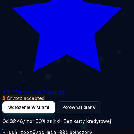
4.6
· 764 opinii na Trustpilot
₿
Crypto accepted
Wdrożenie w Miami
Porównaj plany
Od
$2.48/mo
· 50% zniżki · Bez karty kredytowej
~ ssh root@vps-mia-001
połączony