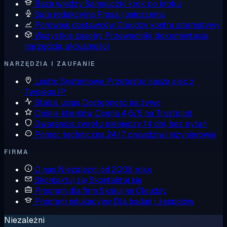
Baza wiedzy
Samouczki krok po kroku
Sala redakcyjna
Prasa i ogłoszenia
Porównaj dostawców
Cloudzy kontra alternatywy
Wszystkie zasoby
Przewodniki, dokumentacja,
narzędzia, aktualności
NARZĘDZIA I ZAUFANIE
Lustro Systemowe
Przetestuj naszą sieć z
Twojego IP
Status usług
Dostępność na żywo
Opinie klientów
Ocena 4,6/5 na Trustpilot
Gwarancja zwrotu pieniędzy
14 dni, bez pytań
Pomoc techniczna
24/7, prawdziwi inżynierowie
FIRMA
O nas
Niezależni od 2008 roku
Skontaktuj się
Skontaktuj się
Program dla firm
Skaluj na Cloudzy
Program edukacyjny
Dla badań i zespołów
Niezależni