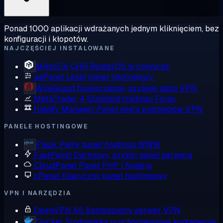
Ponad 1000 aplikacji wdrażanych jednym kliknięciem, bez
konfiguracji i kłopotów.
NAJCZĘŚCIEJ INSTALOWANE
MikroTik CHR
RouterOS w chmurze
aaPanel
Lekki panel hostingowy
WireGuard
Nowoczesne, szybkie jądro VPN
MetaTrader 4
Standard tradingu Forex
Hiddify Manager
Panel wielu protokołów VPN
PANELE HOSTINGOWE
Plesk
Pełny panel hostingu WWW
FastPanel
Darmowy, szybki panel serwera
CloudPanel
Panel PHP i Node.js
cPanel
Klasyczny panel hostingowy
VPN I NARZĘDZIA
OpenVPN AS
Samodzielny serwer VPN
Docker
Środowisko uruchomieniowe kontenerów,