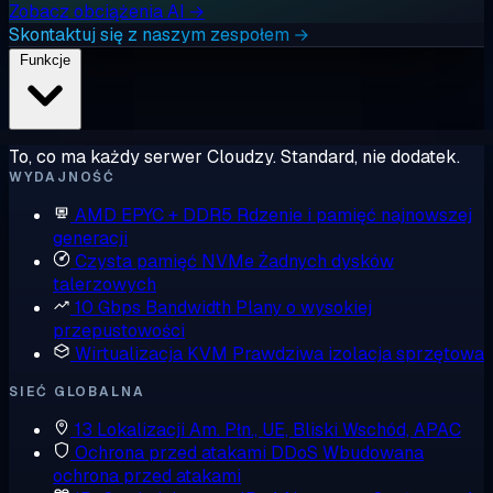
Zobacz obciążenia AI →
Skontaktuj się z naszym zespołem →
Funkcje
To, co ma każdy serwer Cloudzy. Standard, nie dodatek.
WYDAJNOŚĆ
AMD EPYC + DDR5
Rdzenie i pamięć najnowszej
generacji
Czysta pamięć NVMe
Żadnych dysków
talerzowych
10 Gbps Bandwidth
Plany o wysokiej
przepustowości
Wirtualizacja KVM
Prawdziwa izolacja sprzętowa
SIEĆ GLOBALNA
13 Lokalizacji
Am. Płn., UE, Bliski Wschód, APAC
Ochrona przed atakami DDoS
Wbudowana
ochrona przed atakami