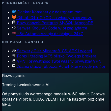
PROGRAMIŚCI I DEVOPS
Docker
Kontenery z dostępem root
GitLab
Git + CI/CD na własnym serwerze
Bazy danych
Postgres, MySQL, MongoDB
Serwer Kodu
VS Code w przeglądarce
n8n
Automatyzacje działające 24/7
URUCHOM I HANDLUJ
Serwery Gier
Minecraft, CS, ARK i więcej
Forex i trading
MT5 blisko Twojego brokera
VPN i prywatność
Twój własny prywatny VPN
Zdalna stacja robocza
Pulpit, który nigdy nie śpi
Rozwiązanie
Trening i wnioskowanie AI
Od pomysłu do wdrożonego modelu w 60 minut. Gotowe
obrazy PyTorch, CUDA, vLLM i TGI na każdym poziomie
GPU.