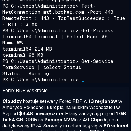
PS C:\Users\Administrator>
Test-
NetConnection mt5.broker.com -Port 443
RemotePort : 443 · TcpTestSucceeded : True
· RTT :
3 ms
PS C:\Users\Administrator>
Get-Process
terminal64,terminal | Select Name,WS
Name WS
terminal64 214 MB
terminal 98 MB
PS C:\Users\Administrator>
Get-Service
TermService | select Status
Status :
Running
PS C:\Users\Administrator>
_
Forex RDP w skrócie
Cloudzy
hostuje serwery Forex RDP w
13 regionów
w
Ameryce Północnej, Europie, na Bliskim Wschodzie i w
Azji, od
$3.48 miesięcznie
. Plany zaczynają się od
1 GB
to 64 GB DDR5
na
Pamięć NVMe
z
40 Gbps
łącza i
dedykowany IPv4. Serwery uruchamiają się w
60 sekund