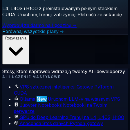
L4, L40S i H100 z preinstalowanym pełnym stackiem
CUDA. Uruchom, trenuj, zatrzymaj. Płatność za sekundę.
Wypróbuj za darmo na 1 godzinę →
Porównaj wszystkie plany →
Rozwiązania
Stosy, które naprawdę wdrażają twórcy AI i deweloperzy.
AI I UCZENIE MASZYNOWE
VPS sztucznej inteligencji
Gotowe PyTorch i
CUDA
Ollama
New
Uruchom LLM-y na własnym VPS
Jupyter Notebooks
Notebooki na Twoim
serwerze
GPU do Deep Learning
Trenuj na L4, L40S, H100
Anaconda
Stos danych Python, gotowy