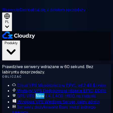
Wsparcie
Skontaktuj się z działem sprzedaży
PL
Produkty
Prawdziwe serwery wdrażane w 60 sekund. Bez
labiryntu dosprzedaży.
OBLICZAĆ
Cloud VPS
Współdzielony EPYC, od 2,48 $/mies
Wydajny VPS
Dedykowane rdzenie EPYC, DDR5
GPU VPS
New
L4, L40S, H100 na żądanie
Windows VPS
Windows Server, pełny admin
Serwery dedykowane
Bare metal jednego
najemcy