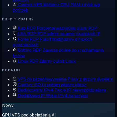
Custom VPS
Wybierz CPU, RAM i dysk wg
potrzeb
PULPIT ZDALNY
Kup RDP
Porównaj wszystkie plany RDP
USA RDP
RDP admin na amerykańskich IP
Forex RDP
Pulpit tradingowy o niskich
opóźnieniach
Botting RDP
Zawsze online do uruchamiania
botów
Linux RDP
Zdalny pulpit Linux
DODATKI
VPS do przechowywania
Plany z dużym dyskiem
Custom ISO
Uruchom własny obraz
Dedykowany IPv4
Twoje IP, niewspółdzielone
Dodatkowe IP
Wiele IPv4 na serwer
Nowy
GPU VPS pod obciążenia AI