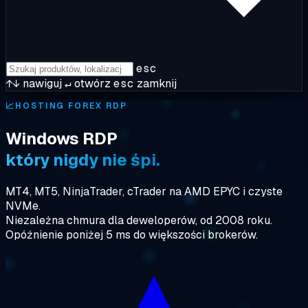
esc
↑↓
nawiguj
↵
otwórz
esc
zamknij
📈
HOSTING FOREX RDP
Windows RDP
który nigdy nie śpi.
MT4, MT5, NinjaTrader, cTrader na AMD EPYC i czyste
NVMe.
Niezależna chmura dla deweloperów, od 2008 roku.
Opóźnienie poniżej 5 ms do większości brokerów.