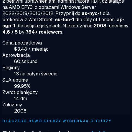
z pełnymi uprawnieniami administratora RDP, działające
na AMD EPYC, z obrazami Windows Server
2022/2019/2016/2012. Przypnij do
us-nyc-1
dla
brokerów z Wall Street,
eu-lon-1
dla City of London,
ap-
sgp-1
dla sesji azjatyckich. Niezależni od
2008
; oceniony
4.6 / 5
by
764+ reviewers
.
Cena początkowa
$3.48 / miesiąc
Aprowizacja
60 sekund
Regiony
13 na całym świecie
SLA uptime
99.95%
Zwrot pieniędzy
14 dni
Założony
2008
DLACZEGO DEWELOPERZY WYBIERAJĄ CLOUDZY