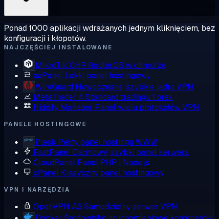
Ponad 1000 aplikacji wdrażanych jednym kliknięciem, bez
konfiguracji i kłopotów.
NAJCZĘŚCIEJ INSTALOWANE
MikroTik CHR
RouterOS w chmurze
aaPanel
Lekki panel hostingowy
WireGuard
Nowoczesne, szybkie jądro VPN
MetaTrader 4
Standard tradingu Forex
Hiddify Manager
Panel wielu protokołów VPN
PANELE HOSTINGOWE
Plesk
Pełny panel hostingu WWW
FastPanel
Darmowy, szybki panel serwera
CloudPanel
Panel PHP i Node.js
cPanel
Klasyczny panel hostingowy
VPN I NARZĘDZIA
OpenVPN AS
Samodzielny serwer VPN
Docker
Środowisko uruchomieniowe kontenerów,