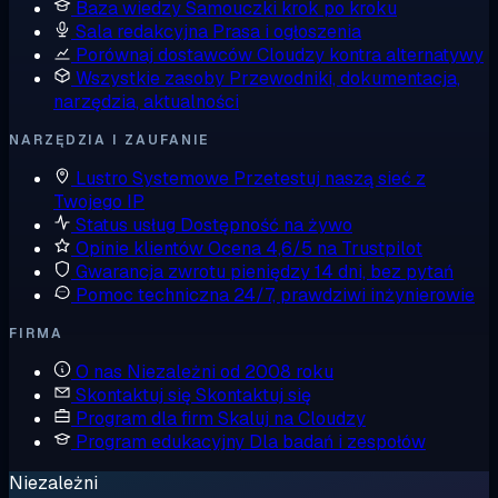
Baza wiedzy
Samouczki krok po kroku
Sala redakcyjna
Prasa i ogłoszenia
Porównaj dostawców
Cloudzy kontra alternatywy
Wszystkie zasoby
Przewodniki, dokumentacja,
narzędzia, aktualności
NARZĘDZIA I ZAUFANIE
Lustro Systemowe
Przetestuj naszą sieć z
Twojego IP
Status usług
Dostępność na żywo
Opinie klientów
Ocena 4,6/5 na Trustpilot
Gwarancja zwrotu pieniędzy
14 dni, bez pytań
Pomoc techniczna
24/7, prawdziwi inżynierowie
FIRMA
O nas
Niezależni od 2008 roku
Skontaktuj się
Skontaktuj się
Program dla firm
Skaluj na Cloudzy
Program edukacyjny
Dla badań i zespołów
Niezależni