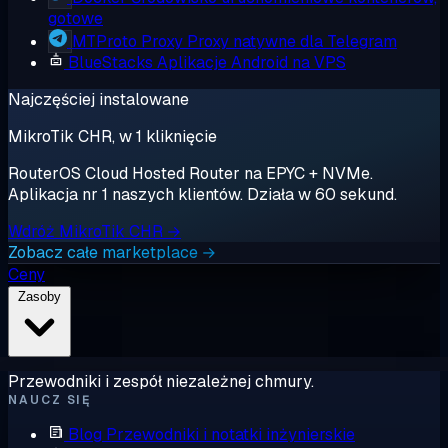
gotowe
MTProto Proxy
Proxy natywne dla Telegram
BlueStacks
Aplikacje Android na VPS
Najczęściej instalowane
MikroTik CHR, w 1 kliknięcie
RouterOS Cloud Hosted Router na EPYC + NVMe.
Aplikacja nr 1 naszych klientów. Działa w 60 sekund.
Wdróż MikroTik CHR →
Zobacz całe marketplace →
Ceny
Zasoby
Przewodniki i zespół niezależnej chmury.
NAUCZ SIĘ
Blog
Przewodniki i notatki inżynierskie