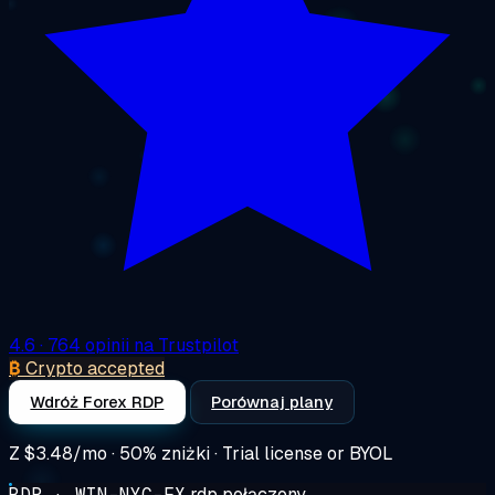
4.6
· 764 opinii na Trustpilot
₿
Crypto accepted
Wdróż Forex RDP
Porównaj plany
Z
$3.48/mo
· 50% zniżki · Trial license or BYOL
RDP · WIN-NYC-FX
rdp połączony