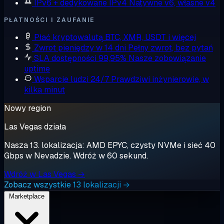
IPv6 + dedykowane IPv4
Natywne v6, własne v4
PŁATNOŚCI I ZAUFANIE
Płać kryptowalutą
BTC, XMR, USDT i więcej
Zwrot pieniędzy w 14 dni
Pełny zwrot, bez pytań
SLA dostępności 99,95%
Nasze zobowiązanie
uptime
Wsparcie ludzi 24/7
Prawdziwi inżynierowie, w
kilka minut
Nowy region
Las Vegas działa
Nasza 13. lokalizacja: AMD EPYC, czysty NVMe i sieć 40
Gbps w Nevadzie. Wdróż w 60 sekund.
Wdróż w Las Vegas →
Zobacz wszystkie 13 lokalizacji →
Marketplace