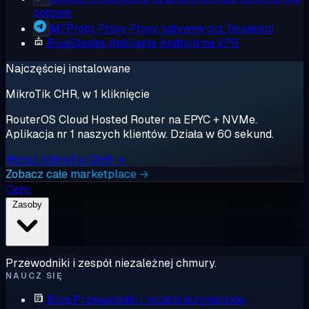
gotowe
MTProto Proxy
Proxy natywne dla Telegram
BlueStacks
Aplikacje Android na VPS
Najczęściej instalowane
MikroTik CHR, w 1 kliknięcie
RouterOS Cloud Hosted Router na EPYC + NVMe.
Aplikacja nr 1 naszych klientów. Działa w 60 sekund.
Wdróż MikroTik CHR →
Zobacz całe marketplace →
Ceny
Zasoby
Przewodniki i zespół niezależnej chmury.
NAUCZ SIĘ
Blog
Przewodniki i notatki inżynierskie