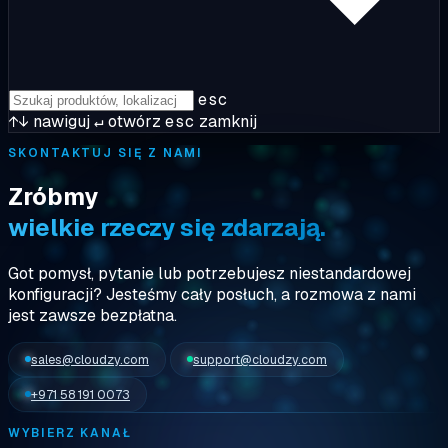
esc
↑↓
nawiguj
↵
otwórz
esc
zamknij
SKONTAKTUJ SIĘ Z NAMI
Zróbmy
wielkie rzeczy się zdarzają.
Got pomysł, pytanie lub potrzebujesz niestandardowej
konfiguracji? Jesteśmy
cały posłuch
, a rozmowa z nami
jest zawsze bezpłatna.
sales@cloudzy.com
support@cloudzy.com
+971 58 191 0073
WYBIERZ KANAŁ