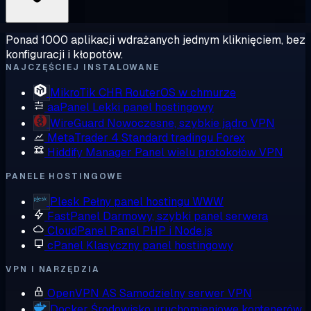
Ponad 1000 aplikacji wdrażanych jednym kliknięciem, bez
konfiguracji i kłopotów.
NAJCZĘŚCIEJ INSTALOWANE
MikroTik CHR
RouterOS w chmurze
aaPanel
Lekki panel hostingowy
WireGuard
Nowoczesne, szybkie jądro VPN
MetaTrader 4
Standard tradingu Forex
Hiddify Manager
Panel wielu protokołów VPN
PANELE HOSTINGOWE
Plesk
Pełny panel hostingu WWW
FastPanel
Darmowy, szybki panel serwera
CloudPanel
Panel PHP i Node.js
cPanel
Klasyczny panel hostingowy
VPN I NARZĘDZIA
OpenVPN AS
Samodzielny serwer VPN
Docker
Środowisko uruchomieniowe kontenerów,