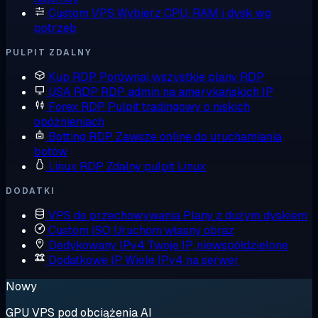
Custom VPS
Wybierz CPU, RAM i dysk wg
potrzeb
PULPIT ZDALNY
Kup RDP
Porównaj wszystkie plany RDP
USA RDP
RDP admin na amerykańskich IP
Forex RDP
Pulpit tradingowy o niskich
opóźnieniach
Botting RDP
Zawsze online do uruchamiania
botów
Linux RDP
Zdalny pulpit Linux
DODATKI
VPS do przechowywania
Plany z dużym dyskiem
Custom ISO
Uruchom własny obraz
Dedykowany IPv4
Twoje IP, niewspółdzielone
Dodatkowe IP
Wiele IPv4 na serwer
Nowy
GPU VPS pod obciążenia AI