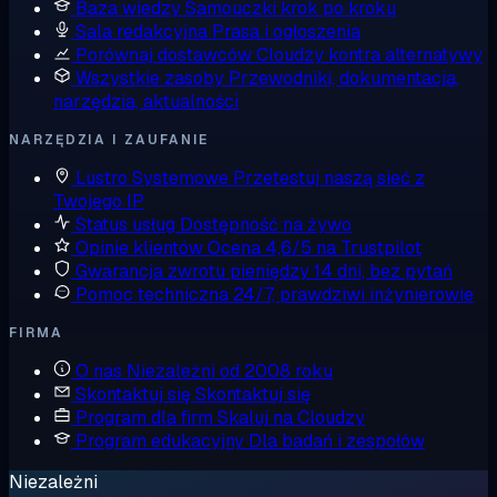
Baza wiedzy
Samouczki krok po kroku
Sala redakcyjna
Prasa i ogłoszenia
Porównaj dostawców
Cloudzy kontra alternatywy
Wszystkie zasoby
Przewodniki, dokumentacja,
narzędzia, aktualności
NARZĘDZIA I ZAUFANIE
Lustro Systemowe
Przetestuj naszą sieć z
Twojego IP
Status usług
Dostępność na żywo
Opinie klientów
Ocena 4,6/5 na Trustpilot
Gwarancja zwrotu pieniędzy
14 dni, bez pytań
Pomoc techniczna
24/7, prawdziwi inżynierowie
FIRMA
O nas
Niezależni od 2008 roku
Skontaktuj się
Skontaktuj się
Program dla firm
Skaluj na Cloudzy
Program edukacyjny
Dla badań i zespołów
Niezależni