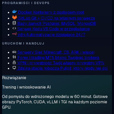
PROGRAMIŚCI I DEVOPS
Docker
Kontenery z dostępem root
GitLab
Git + CI/CD na własnym serwerze
Bazy danych
Postgres, MySQL, MongoDB
Serwer Kodu
VS Code w przeglądarce
n8n
Automatyzacje działające 24/7
URUCHOM I HANDLUJ
Serwery Gier
Minecraft, CS, ARK i więcej
Forex i trading
MT5 blisko Twojego brokera
VPN i prywatność
Twój własny prywatny VPN
Zdalna stacja robocza
Pulpit, który nigdy nie śpi
Rozwiązanie
Trening i wnioskowanie AI
Od pomysłu do wdrożonego modelu w 60 minut. Gotowe
obrazy PyTorch, CUDA, vLLM i TGI na każdym poziomie
GPU.