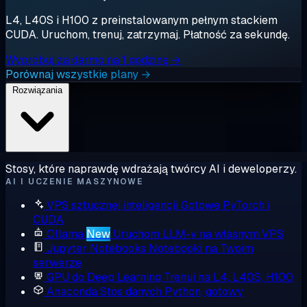
L4, L40S i H100 z preinstalowanym pełnym stackiem
CUDA. Uruchom, trenuj, zatrzymaj. Płatność za sekundę.
Wypróbuj za darmo na 1 godzinę →
Porównaj wszystkie plany →
Rozwiązania
Stosy, które naprawdę wdrażają twórcy AI i deweloperzy.
AI I UCZENIE MASZYNOWE
VPS sztucznej inteligencji
Gotowe PyTorch i
CUDA
Ollama
New
Uruchom LLM-y na własnym VPS
Jupyter Notebooks
Notebooki na Twoim
serwerze
GPU do Deep Learning
Trenuj na L4, L40S, H100
Anaconda
Stos danych Python, gotowy