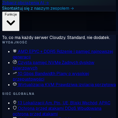
Zobacz obciążenia AI →
Skontaktuj się z naszym zespołem →
Funkcje
To, co ma każdy serwer Cloudzy. Standard, nie dodatek.
WYDAJNOŚĆ
AMD EPYC + DDR5
Rdzenie i pamięć najnowszej
generacji
Czysta pamięć NVMe
Żadnych dysków
talerzowych
10 Gbps Bandwidth
Plany o wysokiej
przepustowości
Wirtualizacja KVM
Prawdziwa izolacja sprzętowa
SIEĆ GLOBALNA
13 Lokalizacji
Am. Płn., UE, Bliski Wschód, APAC
Ochrona przed atakami DDoS
Wbudowana
ochrona przed atakami