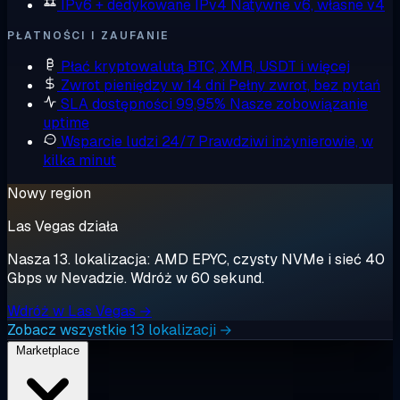
IPv6 + dedykowane IPv4
Natywne v6, własne v4
PŁATNOŚCI I ZAUFANIE
Płać kryptowalutą
BTC, XMR, USDT i więcej
Zwrot pieniędzy w 14 dni
Pełny zwrot, bez pytań
SLA dostępności 99,95%
Nasze zobowiązanie
uptime
Wsparcie ludzi 24/7
Prawdziwi inżynierowie, w
kilka minut
Nowy region
Las Vegas działa
Nasza 13. lokalizacja: AMD EPYC, czysty NVMe i sieć 40
Gbps w Nevadzie. Wdróż w 60 sekund.
Wdróż w Las Vegas →
Zobacz wszystkie 13 lokalizacji →
Marketplace