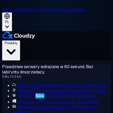
Wsparcie
Skontaktuj się z działem sprzedaży
PL
Produkty
Prawdziwe serwery wdrażane w 60 sekund. Bez
labiryntu dosprzedaży.
OBLICZAĆ
Cloud VPS
Współdzielony EPYC, od 2,48 $/mies
Wydajny VPS
Dedykowane rdzenie EPYC, DDR5
GPU VPS
New
L4, L40S, H100 na żądanie
Windows VPS
Windows Server, pełny admin
Serwery dedykowane
Bare metal jednego
najemcy