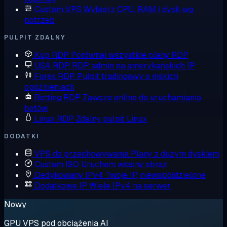
Custom VPS
Wybierz CPU, RAM i dysk wg
potrzeb
PULPIT ZDALNY
Kup RDP
Porównaj wszystkie plany RDP
USA RDP
RDP admin na amerykańskich IP
Forex RDP
Pulpit tradingowy o niskich
opóźnieniach
Botting RDP
Zawsze online do uruchamiania
botów
Linux RDP
Zdalny pulpit Linux
DODATKI
VPS do przechowywania
Plany z dużym dyskiem
Custom ISO
Uruchom własny obraz
Dedykowany IPv4
Twoje IP, niewspółdzielone
Dodatkowe IP
Wiele IPv4 na serwer
Nowy
GPU VPS pod obciążenia AI