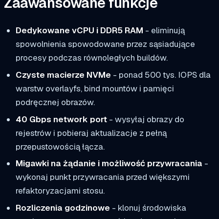
Zaawansowane funkcje
Dedykowane vCPU i DDR5 RAM
- eliminują
spowolnienia spowodowane przez sąsiadujące
procesy podczas równoległych buildów.
Czyste macierze NVMe
- ponad 500 tys. IOPS dla
warstw overlayfs, bind mountów i pamięci
podręcznej obrazów.
40 Gbps network port
- wysyłaj obrazy do
rejestrów i pobieraj aktualizacje z pełną
przepustowością łącza.
Migawki na żądanie i możliwość przywracania
-
wykonaj punkt przywracania przed większymi
refaktoryzacjami stosu.
Rozliczenia godzinowe
- klonuj środowiska