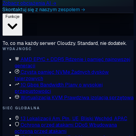
Zobacz obciążenia AI →
Skontaktuj się z naszym zespołem →
Funkcje
To, co ma każdy serwer Cloudzy. Standard, nie dodatek.
WYDAJNOŚĆ
AMD EPYC + DDR5
Rdzenie i pamięć najnowszej
generacji
Czysta pamięć NVMe
Żadnych dysków
talerzowych
10 Gbps Bandwidth
Plany o wysokiej
przepustowości
Wirtualizacja KVM
Prawdziwa izolacja sprzętowa
SIEĆ GLOBALNA
13 Lokalizacji
Am. Płn., UE, Bliski Wschód, APAC
Ochrona przed atakami DDoS
Wbudowana
ochrona przed atakami