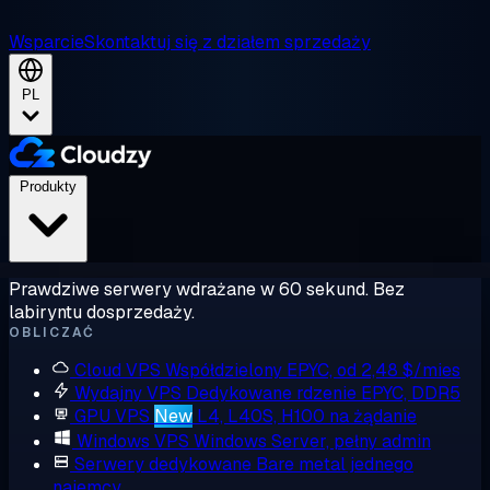
Wsparcie
Skontaktuj się z działem sprzedaży
PL
Produkty
Prawdziwe serwery wdrażane w 60 sekund. Bez
labiryntu dosprzedaży.
OBLICZAĆ
Cloud VPS
Współdzielony EPYC, od 2,48 $/mies
Wydajny VPS
Dedykowane rdzenie EPYC, DDR5
GPU VPS
New
L4, L40S, H100 na żądanie
Windows VPS
Windows Server, pełny admin
Serwery dedykowane
Bare metal jednego
najemcy