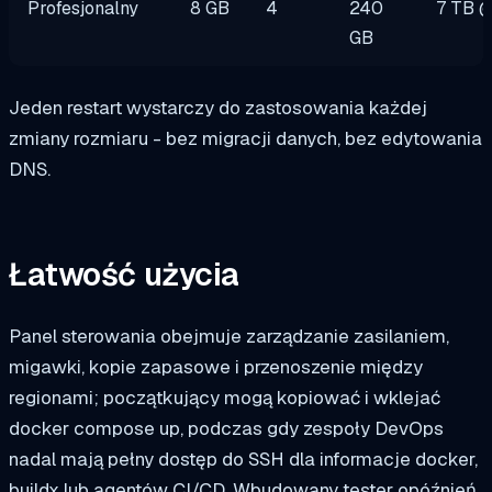
Profesjonalny
8 GB
4
240
7 TB 
GB
Jeden restart wystarczy do zastosowania każdej
zmiany rozmiaru - bez migracji danych, bez edytowania
DNS.
Łatwość użycia
Panel sterowania obejmuje zarządzanie zasilaniem,
migawki, kopie zapasowe i przenoszenie między
regionami; początkujący mogą kopiować i wklejać
docker compose up
, podczas gdy zespoły DevOps
nadal mają pełny dostęp do SSH dla
informacje docker
,
buildx lub agentów CI/CD. Wbudowany tester opóźnień