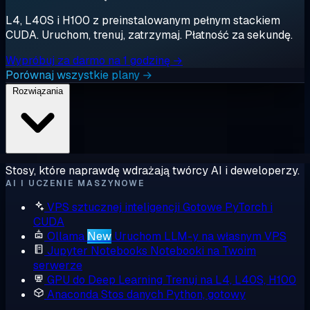
L4, L40S i H100 z preinstalowanym pełnym stackiem
CUDA. Uruchom, trenuj, zatrzymaj. Płatność za sekundę.
Wypróbuj za darmo na 1 godzinę →
Porównaj wszystkie plany →
Rozwiązania
Stosy, które naprawdę wdrażają twórcy AI i deweloperzy.
AI I UCZENIE MASZYNOWE
VPS sztucznej inteligencji
Gotowe PyTorch i
CUDA
Ollama
New
Uruchom LLM-y na własnym VPS
Jupyter Notebooks
Notebooki na Twoim
serwerze
GPU do Deep Learning
Trenuj na L4, L40S, H100
Anaconda
Stos danych Python, gotowy