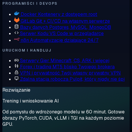
PROGRAMIŚCI I DEVOPS
Docker
Kontenery z dostępem root
GitLab
Git + CI/CD na własnym serwerze
Bazy danych
Postgres, MySQL, MongoDB
Serwer Kodu
VS Code w przeglądarce
n8n
Automatyzacje działające 24/7
URUCHOM I HANDLUJ
Serwery Gier
Minecraft, CS, ARK i więcej
Forex i trading
MT5 blisko Twojego brokera
VPN i prywatność
Twój własny prywatny VPN
Zdalna stacja robocza
Pulpit, który nigdy nie śpi
Rozwiązanie
Trening i wnioskowanie AI
Od pomysłu do wdrożonego modelu w 60 minut. Gotowe
obrazy PyTorch, CUDA, vLLM i TGI na każdym poziomie
GPU.