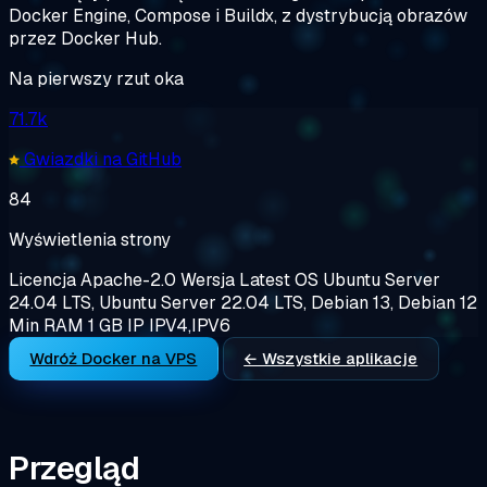
Docker Engine, Compose i Buildx, z dystrybucją obrazów
przez Docker Hub.
Na pierwszy rzut oka
71.7k
Gwiazdki na GitHub
84
Wyświetlenia strony
Licencja
Apache-2.0
Wersja
Latest
OS
Ubuntu Server
24.04 LTS, Ubuntu Server 22.04 LTS, Debian 13, Debian 12
Min RAM
1 GB
IP
IPV4,IPV6
Wdróż Docker na VPS
← Wszystkie aplikacje
Przegląd