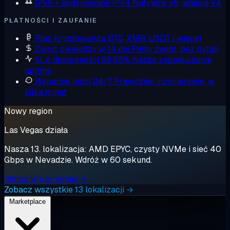
IPv6 + dedykowane IPv4
Natywne v6, własne v4
PŁATNOŚCI I ZAUFANIE
Płać kryptowalutą
BTC, XMR, USDT i więcej
Zwrot pieniędzy w 14 dni
Pełny zwrot, bez pytań
SLA dostępności 99,95%
Nasze zobowiązanie
uptime
Wsparcie ludzi 24/7
Prawdziwi inżynierowie, w
kilka minut
Nowy region
Las Vegas działa
Nasza 13. lokalizacja: AMD EPYC, czysty NVMe i sieć 40
Gbps w Nevadzie. Wdróż w 60 sekund.
Wdróż w Las Vegas →
Zobacz wszystkie 13 lokalizacji →
Marketplace