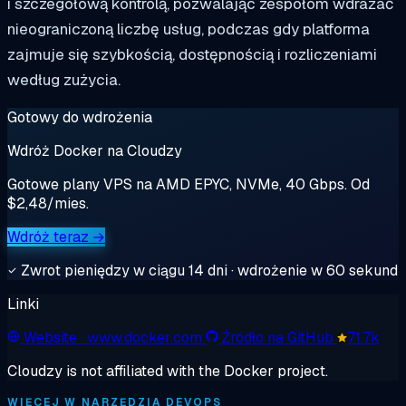
i szczegółową kontrolą, pozwalając zespołom wdrażać
nieograniczoną liczbę usług, podczas gdy platforma
zajmuje się szybkością, dostępnością i rozliczeniami
według zużycia.
Gotowy do wdrożenia
Wdróż Docker na Cloudzy
Gotowe plany VPS na AMD EPYC, NVMe, 40 Gbps. Od
$2,48/mies.
Wdróż teraz →
Zwrot pieniędzy w ciągu 14 dni · wdrożenie w 60 sekund
Linki
Website
· www.docker.com
Źródło na GitHub
71.7k
Cloudzy is not affiliated with the Docker project.
WIĘCEJ W NARZĘDZIA DEVOPS