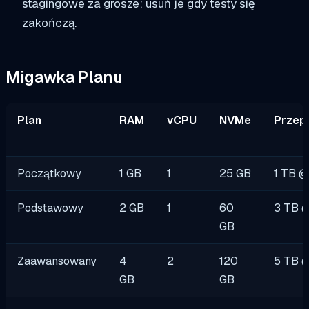
stagingowe za grosze; usuń je gdy testy się
zakończą.
Migawka Planu
Plan
RAM
vCPU
NVMe
Przep
Początkowy
1 GB
1
25 GB
1 TB 
Podstawowy
2 GB
1
60
3 TB 
GB
Zaawansowany
4
2
120
5 TB 
GB
GB