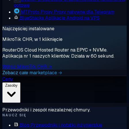
gotowe
MTProto Proxy
Proxy natywne dla Telegram
BlueStacks
Aplikacje Android na VPS
Najczęściej instalowane
MikroTik CHR, w 1 kliknięcie
RouterOS Cloud Hosted Router na EPYC + NVMe.
Aplikacja nr 1 naszych klientów. Działa w 60 sekund.
Wdróż MikroTik CHR →
Zobacz całe marketplace →
Ceny
Zasoby
Przewodniki i zespół niezależnej chmury.
NAUCZ SIĘ
Blog
Przewodniki i notatki inżynierskie