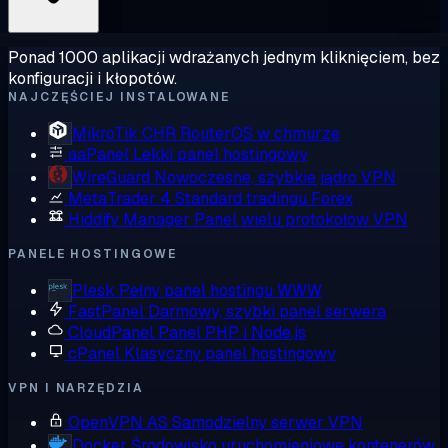
Ponad 1000 aplikacji wdrażanych jednym kliknięciem, bez
konfiguracji i kłopotów.
NAJCZĘŚCIEJ INSTALOWANE
MikroTik CHR
RouterOS w chmurze
aaPanel
Lekki panel hostingowy
WireGuard
Nowoczesne, szybkie jądro VPN
MetaTrader 4
Standard tradingu Forex
Hiddify Manager
Panel wielu protokołów VPN
PANELE HOSTINGOWE
Plesk
Pełny panel hostingu WWW
FastPanel
Darmowy, szybki panel serwera
CloudPanel
Panel PHP i Node.js
cPanel
Klasyczny panel hostingowy
VPN I NARZĘDZIA
OpenVPN AS
Samodzielny serwer VPN
Docker
Środowisko uruchomieniowe kontenerów,