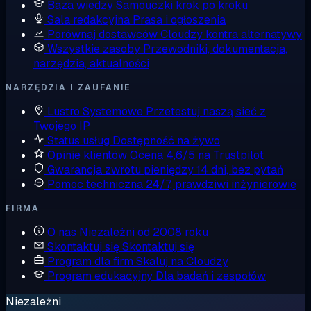
Baza wiedzy
Samouczki krok po kroku
Sala redakcyjna
Prasa i ogłoszenia
Porównaj dostawców
Cloudzy kontra alternatywy
Wszystkie zasoby
Przewodniki, dokumentacja,
narzędzia, aktualności
NARZĘDZIA I ZAUFANIE
Lustro Systemowe
Przetestuj naszą sieć z
Twojego IP
Status usług
Dostępność na żywo
Opinie klientów
Ocena 4,6/5 na Trustpilot
Gwarancja zwrotu pieniędzy
14 dni, bez pytań
Pomoc techniczna
24/7, prawdziwi inżynierowie
FIRMA
O nas
Niezależni od 2008 roku
Skontaktuj się
Skontaktuj się
Program dla firm
Skaluj na Cloudzy
Program edukacyjny
Dla badań i zespołów
Niezależni